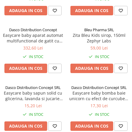
ADAUGA IN COS
ADAUGA IN COS
Dasco Distribution Concept
Bleu Pharma SRL
Easycare baby aparat automat
Zita Bleu Kids sirop, 150ml
multifunctional de gatit cu
Zephyr Labs
aburi si blender 5 in 1 Zephyr
332,60 Lei
59,00 Lei
Labs
IN STOC
IN STOC
ADAUGA IN COS
ADAUGA IN COS
Dasco Distribution Concept SRL
Dasco Distribution Concept SRL
Easycare baby sapun solid cu
Easycare baby bomba baie
glicerina, lavanda si jucarie,
unicorn cu efect de curcubeu,
100g Zephyr Labs
110g Zephyr Labs
15,20 Lei
17,30 Lei
IN STOC
IN STOC
ADAUGA IN COS
ADAUGA IN COS