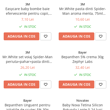
Afectiuni respiratorii
3M
3M
Afectiuni digestive
Easycare baby bombe baie
Mr.White pasta dinti Spider-
efervescente pentru copii,
Man aroma menta, 75ml
Afectiuni osteo-articulare
delicious sweets, 3 buc.
Zephyr Labs
7,10 Lei
10,60 Lei
Afectiuni oftalmologice
Zephyr Labs
IN STOC
IN STOC
Afectiuni cardio-vasculare
Afectiuni urogenitale
ADAUGA IN COS
ADAUGA IN COS
Sanatatea mintii
Diabet
3M
Bayer
Suplimente pentru imunitate
Mr.White set voiaj Spider-Man
Bepanthen 5% crema 30g
Dieta
periuta+pahar+pasta dinti
Zephyr Labs
aroma menta, 75ml Zephyr
26,20 Lei
32,40 Lei
Antioxidanti
Labs
IN STOC
IN STOC
Altele-Suplimente alimentare
Promo Ianuarie-Septembrie
ADAUGA IN COS
ADAUGA IN COS
Bayer
Novatex
Bepanthen Unguent pentru
Baby Nova Tetina Silicon
iritatiile de scutec 5% 30g
Rotunda Lapte 0-24 luni