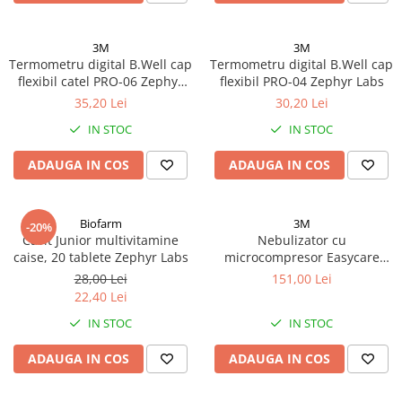
Altele-Produse pentru ingrijire si
frumusete
3M
3M
Termometru digital B.Well cap
Termometru digital B.Well cap
Produse tehnico-medicale
flexibil catel PRO-06 Zephyr
flexibil PRO-04 Zephyr Labs
Aparatura medicala
Labs
35,20 Lei
30,20 Lei
Plasturi
IN STOC
IN STOC
Altele-Produse tehnico-medicale
ADAUGA IN COS
ADAUGA IN COS
Sanatatea cuplului
Tonice sexuale
Biofarm
3M
Fertilitate
-20%
Cavit Junior multivitamine
Nebulizator cu
Teste de sarcina si ovulatie
caise, 20 tablete Zephyr Labs
microcompresor Easycare
baby VP-D2 Zephyr Labs
28,00 Lei
151,00 Lei
Altele-Sanatatea cuplului
22,40 Lei
Suplimente alimentare
IN STOC
IN STOC
Vitamine si minerale
ADAUGA IN COS
ADAUGA IN COS
Afectiuni
Afectiuni dermatologice