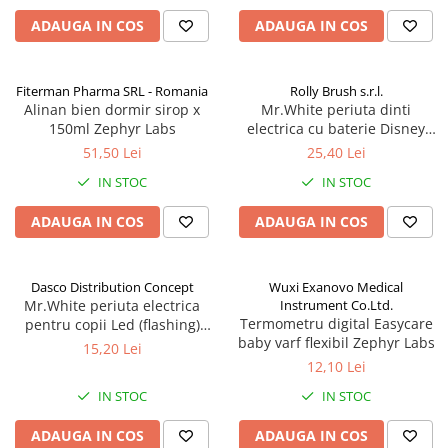
ADAUGA IN COS
ADAUGA IN COS
Produse antiparazitare
Sarcina si alaptare
Accesorii
Fiterman Pharma SRL - Romania
Rolly Brush s.r.l.
Alinan bien dormir sirop x
Mr.White periuta dinti
Altele-Mama si copil
150ml Zephyr Labs
electrica cu baterie Disney
Produse pentru ingrijire si
Mickey Zephyr Labs
51,50 Lei
25,40 Lei
frumusete
IN STOC
IN STOC
Ingrijire ten
ADAUGA IN COS
ADAUGA IN COS
Ingrijire maini si picioare
Ingrijire par
Igiena orala
Dasco Distribution Concept
Wuxi Exanovo Medical
Mr.White periuta electrica
Instrument Co.Ltd.
Scutece adulti
Termometru digital Easycare
pentru copii Led (flashing)
baby varf flexibil Zephyr Labs
Spider-Man +3 ani Zephyr
Igiena intima
15,20 Lei
Labs
12,10 Lei
Ingrijire corp
IN STOC
IN STOC
Produse anti-insecte
ADAUGA IN COS
ADAUGA IN COS
Protectie solara