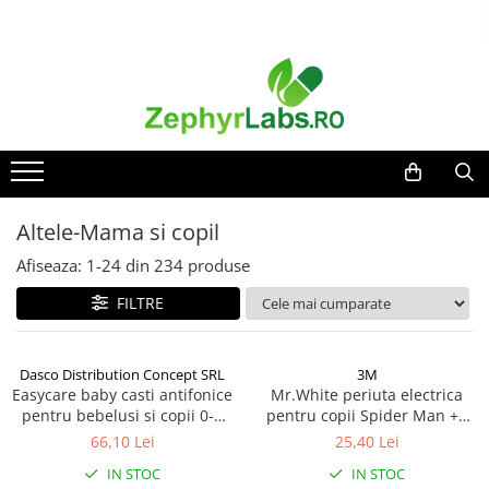
Toate Produsele
Alimentatie sanatoasa
Alimente
Dieta
Imunitate
Altele-Mama si copil
Ceaiuri
Afiseaza:
1-
24
din
234
produse
Altele-Alimentatie sanatoasa
FILTRE
Mama si copil
Ingrijire și cosmetice
Scutece si servetele
Dasco Distribution Concept SRL
3M
Easycare baby casti antifonice
Cosmetice copii
Mr.White periuta electrica
pentru bebelusi si copii 0-4
pentru copii Spider Man +4
Protectie anti-insecte
ani (EASY00257) Zephyr Labs
ani Zephyr Labs
66,10 Lei
25,40 Lei
Hrana pentru bebelusi
IN STOC
IN STOC
Suplimente alimentare copii