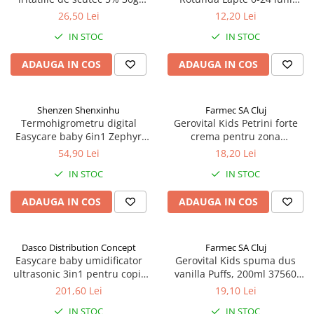
Zephyr Labs
17302, 2 buc Zephyr Labs
26,50 Lei
12,20 Lei
IN STOC
IN STOC
ADAUGA IN COS
ADAUGA IN COS
Shenzen Shenxinhu
Farmec SA Cluj
Termohigrometru digital
Gerovital Kids Petrini forte
Easycare baby 6in1 Zephyr
crema pentru zona
Labs
scutecului, 50ml 7520 Zephyr
54,90 Lei
18,20 Lei
Labs
IN STOC
IN STOC
ADAUGA IN COS
ADAUGA IN COS
Dasco Distribution Concept
Farmec SA Cluj
Easycare baby umidificator
Gerovital Kids spuma dus
ultrasonic 3in1 pentru copii
vanilla Puffs, 200ml 37560
2L Zephyr Labs
Zephyr Labs
201,60 Lei
19,10 Lei
IN STOC
IN STOC