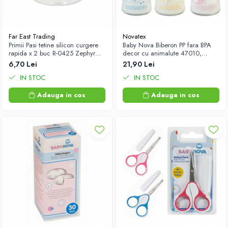
Far East Trading
Novatex
Primii Pasi tetine silicon curgere
Baby Nova Biberon PP fara BPA
rapida x 2 buc R-0425 Zephyr
decor cu animalute 47010,
Labs
240ml Zephyr Labs
6,70 Lei
21,90 Lei
IN STOC
IN STOC
Adauga in cos
Adauga in cos