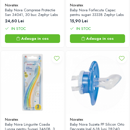
Novatex
Novatex
Baby Nova Comprese Protectie
Baby Nova Forfecuta Capac
San 34041, 30 buc Zephyr Labs
pentru sugari 33338 Zephyr Labs
24,60 Lei
15,90 Lei
IN STOC
IN STOC
Adauga in cos
Adauga in cos
Novatex
Novatex
Baby Nova Lingurite Coada
Baby Nova Suzeta PP Silicon Orto
Lunga pentru Sugari 34608, 3
Decorate Inel 6-18 luni 28240, 2