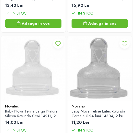
buc Zephyr Labs
buc Zephyr Labs
13,40 Lei
16,90 Lei
IN STOC
IN STOC
Adauga in cos
Adauga in cos
Novatex
Novatex
Baby Nova Tetina Larga Natural
Baby Nova Tetine Latex Rotunda
Silicon Rotunda Ceai 14211, 2
Cereale 0-24 luni 14304, 2 buc
buc Zephyr Labs
Zephyr Labs
14,00 Lei
11,20 Lei
IN STOC
IN STOC