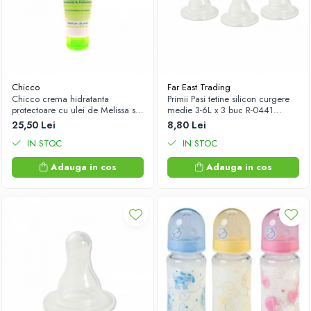
Chicco
Far East Trading
Chicco crema hidratanta
Primii Pasi tetine silicon curgere
protectoare cu ulei de Melissa si
medie 3-6L x 3 buc R-0441
Andiroba, 2luni+ 100ml Zephyr
Zephyr Labs
25,50 Lei
8,80 Lei
Labs
IN STOC
IN STOC
Adauga in cos
Adauga in cos