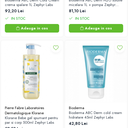
Bioderma ABC Derm Cold Cream
Bioderma ABC Derm H2O solutie
crema spalare 1L Zephyr Labs
micelara 1L + pompa Zephyr
Labs
92,20 Lei
81,10 Lei
IN STOC
IN STOC
Adauga in cos
Adauga in cos
Pierre Fabre Laboratoires
Bioderma
Bioderma ABC Derm cold cream
Dermatologique Klorane
hidratare 45ml Zephyr Labs
Klorane Bebe gel spumant pentru
par si corp 500ml Zephyr Labs
42,80 Lei