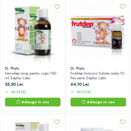
Dr. Phyto
Dr. Phyto
Ferrodep sirop pentru copii 150
Frutdep Immuno Solutie orala 10
ml Zephyr Labs
flacoane Zephyr Labs
55,50 Lei
64,10 Lei
IN STOC
IN STOC
Adauga in cos
Adauga in cos