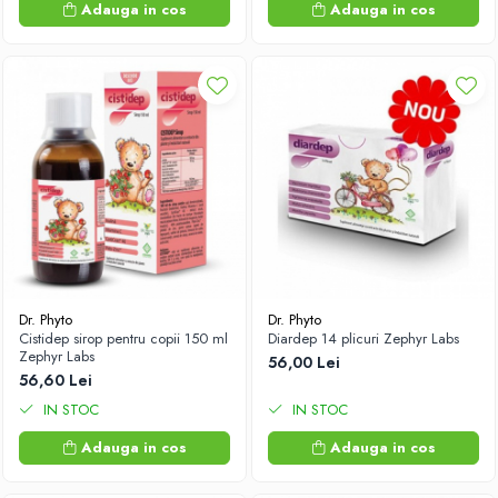
Adauga in cos
Adauga in cos
Dr. Phyto
Dr. Phyto
Cistidep sirop pentru copii 150 ml
Diardep 14 plicuri Zephyr Labs
Zephyr Labs
56,00 Lei
56,60 Lei
IN STOC
IN STOC
Adauga in cos
Adauga in cos