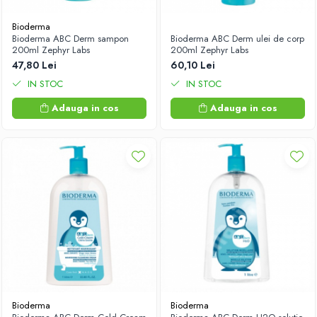
Antioxidanti
Bioderma
Altele-Suplimente alimentare
Bioderma ABC Derm sampon
Bioderma ABC Derm ulei de corp
200ml Zephyr Labs
200ml Zephyr Labs
47,80 Lei
60,10 Lei
IN STOC
IN STOC
Adauga in cos
Adauga in cos
Bioderma
Bioderma