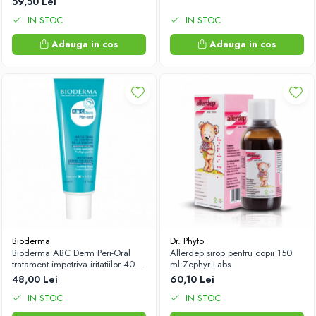
59,50 Lei
IN STOC
IN STOC
Adauga in cos
Adauga in cos
Bioderma
Dr. Phyto
Bioderma ABC Derm Peri-Oral
Allerdep sirop pentru copii 150
tratament impotriva iritatiilor 40ml
ml Zephyr Labs
Zephyr Labs
48,00 Lei
60,10 Lei
IN STOC
IN STOC