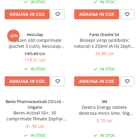
IN STOC
IN STOC
Produse antiparazitare
ADAUGA IN COS
ADAUGA IN COS
Sarcina si alaptare
Accesorii
Aesculap
Fares Orastie SA
Altele-Mama si copil
-20%
Hepazen x30 comprimate
Biosept sirop (antibiotic
Produse pentru ingrijire si
(pachet 3 cutii), Aesculap
natural) x 250ml (A16) Zephyr
frumusete
Zephyr Labs
Labs
149,40 Lei
34,80 Lei
Ingrijire ten
119,51 Lei
IN STOC
IN STOC
Ingrijire maini si picioare
Ingrijire par
ADAUGA IN COS
ADAUGA IN COS
Igiena orala
Scutece adulti
Beres Pharmaceuticals CO.Ltd. -
3M
Ungaria
Dextro Energy tablete
Igiena intima
Beres Actival 50+, 30
dextroza minis lime, 50g
Ingrijire corp
comprimate filmate Zephyr
Zephyr Labs
5,70 Lei
Labs
41,90 Lei
Produse anti-insecte
IN STOC
IN STOC
Protectie solara