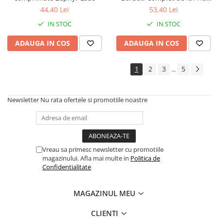
Zinc, 30 comprimate Zephyr
44,40 Lei
53,40 Lei
Labs
IN STOC
IN STOC
ADAUGA IN COS
ADAUGA IN COS
1
2
3
5
...
Newsletter
Nu rata ofertele si promotiile noastre
Vreau sa primesc newsletter cu promotiile
magazinului. Afla mai multe in
Politica de
Confidentialitate
MAGAZINUL MEU
CLIENTI