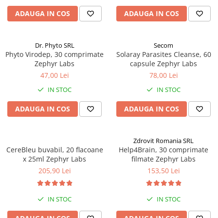
Altele-Produse pentru ingrijire si
ADAUGA IN COS
ADAUGA IN COS
frumusete
Produse tehnico-medicale
Dr. Phyto SRL
Secom
Aparatura medicala
Phyto Virodep, 30 comprimate
Solaray Parasites Cleanse, 60
Zephyr Labs
capsule Zephyr Labs
Plasturi
47,00 Lei
78,00 Lei
Altele-Produse tehnico-medicale
IN STOC
IN STOC
Sanatatea cuplului
Tonice sexuale
ADAUGA IN COS
ADAUGA IN COS
Fertilitate
Teste de sarcina si ovulatie
Zdrovit Romania SRL
CereBleu buvabil, 20 flacoane
Help4Brain, 30 comprimate
Altele-Sanatatea cuplului
x 25ml Zephyr Labs
filmate Zephyr Labs
Suplimente alimentare
205,90 Lei
153,50 Lei
Vitamine si minerale
Afectiuni
IN STOC
IN STOC
Afectiuni dermatologice