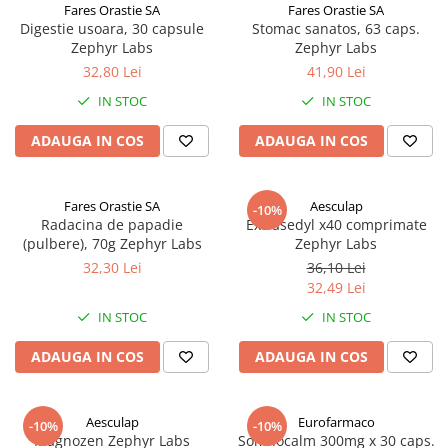
Fares Orastie SA
Fares Orastie SA
Digestie usoara, 30 capsule
Stomac sanatos, 63 caps.
Zephyr Labs
Zephyr Labs
32,80 Lei
41,90 Lei
IN STOC
IN STOC
ADAUGA IN COS
ADAUGA IN COS
Fares Orastie SA
Aesculap
-10%
Radacina de papadie
Extrasedyl x40 comprimate
(pulbere), 70g Zephyr Labs
Zephyr Labs
32,30 Lei
36,10 Lei
32,49 Lei
IN STOC
IN STOC
ADAUGA IN COS
ADAUGA IN COS
Aesculap
Eurofarmaco
-10%
-10%
Magnozen Zephyr Labs
Somnocalm 300mg x 30 caps.