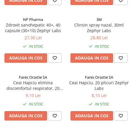
ADAUGA IN COS
ADAUGA IN COS
Afectiuni respiratorii
Afectiuni digestive
Afectiuni osteo-articulare
NP Pharma
3M
Zdrovit sanohepatic 40+, 40
Clinsin spray nazal, 30ml
Afectiuni oftalmologice
capsule (30+10) Zephyr Labs
Zephyr Labs
Afectiuni cardio-vasculare
27,30 Lei
28,80 Lei
Afectiuni urogenitale
IN STOC
IN STOC
Sanatatea mintii
Diabet
ADAUGA IN COS
ADAUGA IN COS
Suplimente pentru imunitate
Dieta
Fares Orastie SA
Fares Orastie SA
Antioxidanti
Ceai Hapciu elimina
Ceai Hapciu, 20 plicuri Zephyr
discomfortul respirator, 20
Labs
Altele-Suplimente alimentare
plicuri Zephyr Labs
9,10 Lei
8,10 Lei
Promo Ianuarie-Septembrie
IN STOC
IN STOC
ADAUGA IN COS
ADAUGA IN COS