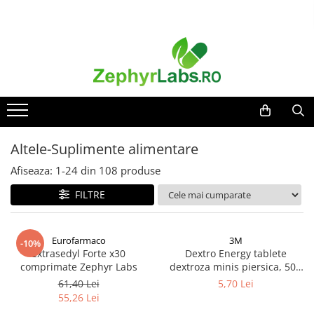
Toate Produsele
Alimentatie sanatoasa
Alimente
Dieta
Imunitate
Altele-Suplimente alimentare
Ceaiuri
Afiseaza:
1-
24
din
108
produse
Altele-Alimentatie sanatoasa
FILTRE
Mama si copil
Ingrijire și cosmetice
Scutece si servetele
Eurofarmaco
3M
-10%
Cosmetice copii
Extrasedyl Forte x30
Dextro Energy tablete
comprimate Zephyr Labs
dextroza minis piersica, 50g
Protectie anti-insecte
Zephyr Labs
61,40 Lei
5,70 Lei
Hrana pentru bebelusi
55,26 Lei
Suplimente alimentare copii