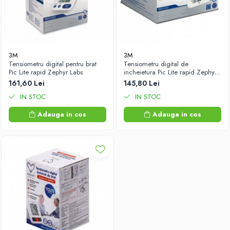
3M
3M
Tensiometru digital pentru brat
Tensiometru digital de
Pic Lite rapid Zephyr Labs
incheietura Pic Lite rapid Zephyr
Labs
161,60 Lei
145,80 Lei
IN STOC
IN STOC
Adauga in cos
Adauga in cos