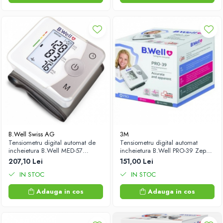
B.Well Swiss AG
3M
Tensiometru digital automat de
Tensiometru digital automat
incheietura B.Well MED-57
incheietura B.Well PRO-39 Zephyr
Zephyr Labs
Labs
207,10 Lei
151,00 Lei
IN STOC
IN STOC
Adauga in cos
Adauga in cos