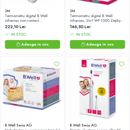
Antioxidanti
3M
3M
Altele-Suplimente alimentare
Termometru digital B.Well
Termometru digital B.Well
infrarosu non-contact
infrarosu, 2in1 WF-1000 Zephyr
mutifunctional MED-3000 Zephyr
Labs
222,10 Lei
146,50 Lei
Labs
IN STOC
IN STOC
Adauga in cos
Adauga in cos
B.Well Swiss AG
B.Well Swiss AG