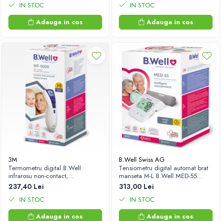
IN STOC
IN STOC
Adauga in cos
Adauga in cos
3M
B.Well Swiss AG
Termometru digital B.Well
Tensiometru digital automat brat
infrarosu non-contact,
manseta M-L B.Well MED-55
multifunctional WF-5000 Zephyr
Zephyr Labs
237,40 Lei
313,00 Lei
Labs
IN STOC
IN STOC
Adauga in cos
Adauga in cos