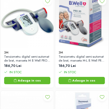
3M
3M
Tensiometru digital semi-automat
Tensiometru digital semi-automat
de brat, manseta M B.Well PRO-
de brat, manseta M-L B.Well PRO-
30 Zephyr Labs
30 Zephyr Labs
186,70 Lei
186,70 Lei
IN STOC
IN STOC
Adauga in cos
Adauga in cos