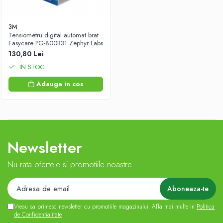
3M
Tensiometru digital automat brat
Easycare PG-800B31 Zephyr Labs
130,80 Lei
IN STOC
Adauga in cos
Newsletter
Nu rata ofertele si promotiile noastre
Vreau sa primesc newsletter cu promotiile magazinului. Afla mai multe in
Politica
de Confidentialitate