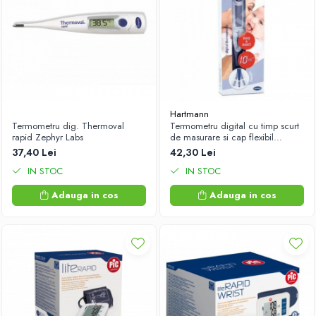
Hartmann
Termometru dig. Thermoval
Termometru digital cu timp scurt
rapid Zephyr Labs
de masurare si cap flexibil
Thermoval Kids Flex (925053)
37,40 Lei
42,30 Lei
Zephyr Labs
IN STOC
IN STOC
Adauga in cos
Adauga in cos