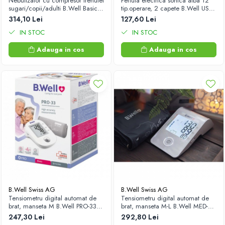
Nebulizator cu compresor trenulet
Periuta electrica sonica alba 12
sugari/copii/adulti B.Well Basic
tip.operare, 2 capete B.Well USB
PRO-115 Zephyr Labs
MED-870 Zephyr Labs
314,10 Lei
127,60 Lei
IN STOC
IN STOC
Adauga in cos
Adauga in cos
B.Well Swiss AG
B.Well Swiss AG
Tensiometru digital automat de
Tensiometru digital automat de
brat, manseta M B.Well PRO-33
brat, manseta M-L B.Well MED-53
Zephyr Labs
Zephyr Labs
247,30 Lei
292,80 Lei