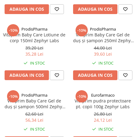
Altele-Produse pentru ingrijire si
ADAUGA IN COS
ADAUGA IN COS
frumusete
Produse tehnico-medicale
ProdisPharma
ProdisPharma
-10%
-10%
Aparatura medicala
Vitaprim Baby Care Lotiune de
Vitaprim Baby Care Gel de
Plasturi
corp 150ml Zephyr Labs
duş şi şampon 250ml Zephyr
Labs
39,20 Lei
44,00 Lei
Altele-Produse tehnico-medicale
35,28 Lei
39,60 Lei
Sanatatea cuplului
IN STOC
IN STOC
Tonice sexuale
ADAUGA IN COS
ADAUGA IN COS
Fertilitate
Teste de sarcina si ovulatie
ProdisPharma
Eurofarmaco
Altele-Sanatatea cuplului
-10%
-10%
Vitaprim Baby Care Gel de
Vitaprim pudra protectoare
Suplimente alimentare
duş şi şampon 500ml Zephyr
pt. copii 100g Zephyr Labs
Labs
Vitamine si minerale
62,60 Lei
26,80 Lei
56,34 Lei
24,12 Lei
Afectiuni
IN STOC
IN STOC
Afectiuni dermatologice