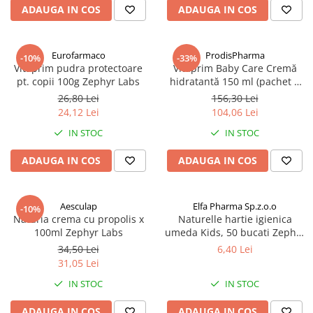
Afectiuni respiratorii
ADAUGA IN COS
ADAUGA IN COS
Afectiuni digestive
Afectiuni osteo-articulare
Eurofarmaco
ProdisPharma
-10%
-33%
Afectiuni oftalmologice
Vitaprim pudra protectoare
Vitaprim Baby Care Cremă
Afectiuni cardio-vasculare
pt. copii 100g Zephyr Labs
hidratantă 150 ml (pachet 3
buc) Zephyr Labs
Afectiuni urogenitale
26,80 Lei
156,30 Lei
24,12 Lei
104,06 Lei
Sanatatea mintii
IN STOC
IN STOC
Diabet
Suplimente pentru imunitate
ADAUGA IN COS
ADAUGA IN COS
Dieta
Antioxidanti
Aesculap
Elfa Pharma Sp.z.o.o
-10%
Altele-Suplimente alimentare
Naturia crema cu propolis x
Naturelle hartie igienica
100ml Zephyr Labs
umeda Kids, 50 bucati Zephyr
Promo Ianuarie-Septembrie
Labs
34,50 Lei
6,40 Lei
31,05 Lei
IN STOC
IN STOC
ADAUGA IN COS
ADAUGA IN COS