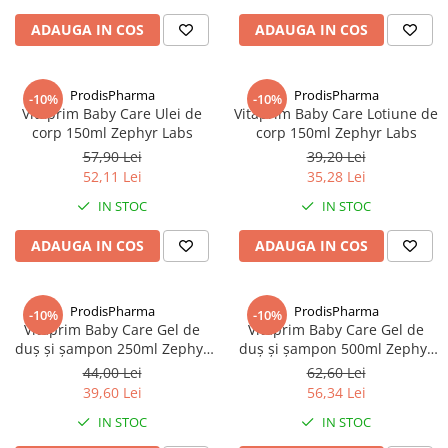
Altele-Produse pentru ingrijire si
ADAUGA IN COS
ADAUGA IN COS
frumusete
Produse tehnico-medicale
ProdisPharma
ProdisPharma
-10%
-10%
Aparatura medicala
Vitaprim Baby Care Ulei de
Vitaprim Baby Care Lotiune de
Plasturi
corp 150ml Zephyr Labs
corp 150ml Zephyr Labs
57,90 Lei
39,20 Lei
Altele-Produse tehnico-medicale
52,11 Lei
35,28 Lei
Sanatatea cuplului
IN STOC
IN STOC
Tonice sexuale
ADAUGA IN COS
ADAUGA IN COS
Fertilitate
Teste de sarcina si ovulatie
ProdisPharma
ProdisPharma
Altele-Sanatatea cuplului
-10%
-10%
Vitaprim Baby Care Gel de
Vitaprim Baby Care Gel de
Suplimente alimentare
duş şi şampon 250ml Zephyr
duş şi şampon 500ml Zephyr
Labs
Labs
Vitamine si minerale
44,00 Lei
62,60 Lei
39,60 Lei
56,34 Lei
Afectiuni
IN STOC
IN STOC
Afectiuni dermatologice