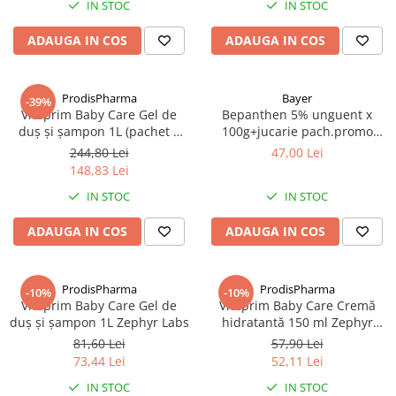
IN STOC
IN STOC
Produse antiparazitare
ADAUGA IN COS
ADAUGA IN COS
Sarcina si alaptare
Accesorii
ProdisPharma
Bayer
Altele-Mama si copil
-39%
Vitaprim Baby Care Gel de
Bepanthen 5% unguent x
Produse pentru ingrijire si
duş şi şampon 1L (pachet 3
100g+jucarie pach.promo
frumusete
buc) Zephyr Labs
Zephyr Labs
244,80 Lei
47,00 Lei
Ingrijire ten
148,83 Lei
IN STOC
IN STOC
Ingrijire maini si picioare
Ingrijire par
ADAUGA IN COS
ADAUGA IN COS
Igiena orala
Scutece adulti
ProdisPharma
ProdisPharma
-10%
-10%
Vitaprim Baby Care Gel de
Vitaprim Baby Care Cremă
Igiena intima
duş şi şampon 1L Zephyr Labs
hidratantă 150 ml Zephyr
Ingrijire corp
Labs
81,60 Lei
57,90 Lei
73,44 Lei
52,11 Lei
Produse anti-insecte
IN STOC
IN STOC
Protectie solara