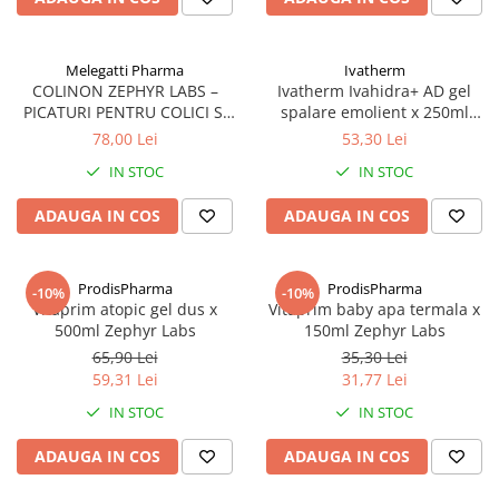
Melegatti Pharma
Ivatherm
COLINON ZEPHYR LABS –
Ivatherm Ivahidra+ AD gel
PICATURI PENTRU COLICI SI
spalare emolient x 250ml
DIGESTIE USOARA
Zephyr Labs
78,00 Lei
53,30 Lei
IN STOC
IN STOC
ADAUGA IN COS
ADAUGA IN COS
ProdisPharma
ProdisPharma
-10%
-10%
Vitaprim atopic gel dus x
Vitaprim baby apa termala x
500ml Zephyr Labs
150ml Zephyr Labs
65,90 Lei
35,30 Lei
59,31 Lei
31,77 Lei
IN STOC
IN STOC
ADAUGA IN COS
ADAUGA IN COS