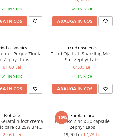
IN STOC
IN STOC
GA IN COS
ADAUGA IN COS
rind Cosmetics
Trind Cosmetics
a trat. Purple Zinnia
Trind Oja trat. Sparkling Moss
l Zephyr Labs
9ml Zephyr Labs
61,00 Lei
61,00 Lei
IN STOC
IN STOC
GA IN COS
ADAUGA IN COS
Biotrade
Eurofarmaco
-10%
 Keratolin foot crema
NaturRo Zinc x 30 capsule
icioare cu 25% uree,
Zephyr Labs
ml Zephyr Labs
29,60 Lei
19,70 Lei
17,73 Lei