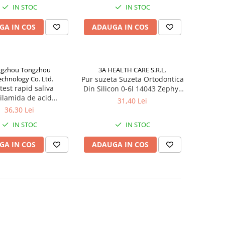
IN STOC
IN STOC
GA IN COS
ADAUGA IN COS
gzhou Tongzhou
3A HEALTH CARE S.R.L.
echnology Co. Ltd.
Pur suzeta Suzeta Ortodontica
test rapid saliva
Din Silicon 0-6l 14043 Zephyr
tilamida de acid
Labs
31,40 Lei
c(LSD) stilou Zephyr
36,30 Lei
Labs
IN STOC
IN STOC
GA IN COS
ADAUGA IN COS