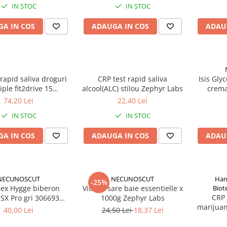
IN STOC
IN STOC
A IN COS
ADAUGA IN COS
ADAU
 rapid saliva droguri
CRP test rapid saliva
Isis Gly
iple fit2drive 15
alcool(ALC) stilou Zephyr Labs
crema
ante Zephyr Labs
74,20 Lei
22,40 Lei
IN STOC
IN STOC
A IN COS
ADAUGA IN COS
ADAU
NECUNOSCUT
NECUNOSCUT
Han
-25%
ex Hygge biberon
Viorica sare baie essentielle x
Biot
CRP 
SX Pro gri 306693
1000g Zephyr Labs
marijuan
Zephyr Labs
40,00 Lei
24,50 Lei
18,37 Lei