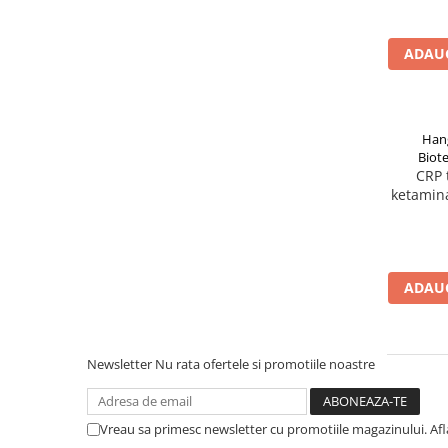
Afectiuni respiratorii
Afectiuni digestive
ADAUG
Afectiuni osteo-articulare
Afectiuni oftalmologice
Afectiuni cardio-vasculare
Afectiuni urogenitale
Han
Biote
Sanatatea mintii
CRP 
Diabet
ketamina
Suplimente pentru imunitate
Dieta
Antioxidanti
ADAUG
Altele-Suplimente alimentare
Promo Ianuarie-Septembrie
Newsletter
Nu rata ofertele si promotiile noastre
Vreau sa primesc newsletter cu promotiile magazinului. Af