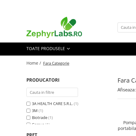
Toate Produsele
Alimentatie sanatoasa
Alimente
TOATE PRODUSELE
Dieta
Imunitate
Home /
Fara Categorie
Ceaiuri
Altele-Alimentatie sanatoasa
Fara C
PRODUCATORI
Mama si copil
Afiseaza:
Ingrijire și cosmetice
Scutece si servetele
3A HEALTH CARE S.R.L.
(1)
Cosmetice copii
3M
(1)
Protectie anti-insecte
Biotrade
(1)
Pompa
Cerave
(1)
Hrana pentru bebelusi
portabil
El-Comp Cezary Kostuch
(1)
PRET
Suplimente alimentare copii