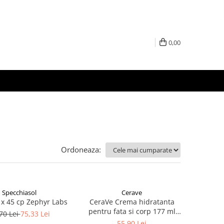
0,00
Ordoneaza:
Specchiasol
Cerave
 x 45 cp Zephyr Labs
CeraVe Crema hidratanta
pentru fata si corp 177 ml
70 Lei
75,33 Lei
Zephyr Labs
55,90 Lei