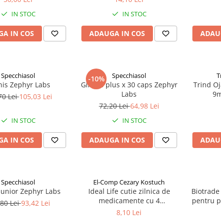
IN STOC
IN STOC
A IN COS
ADAUGA IN COS
ADAU
Specchiasol
Specchiasol
T
-10%
nis Zephyr Labs
Ginkgo plus x 30 caps Zephyr
Trind Oj
Labs
9m
70 Lei
105,03 Lei
72,20 Lei
64,98 Lei
IN STOC
IN STOC
A IN COS
ADAUGA IN COS
ADAU
Specchiasol
El-Comp Cezary Kostuch
Junior Zephyr Labs
Ideal Life cutie zilnica de
Biotrade
medicamente cu 4
pentru p
80 Lei
93,42 Lei
compartimente, alfabet braille
50
8,10 Lei
Zephyr Labs