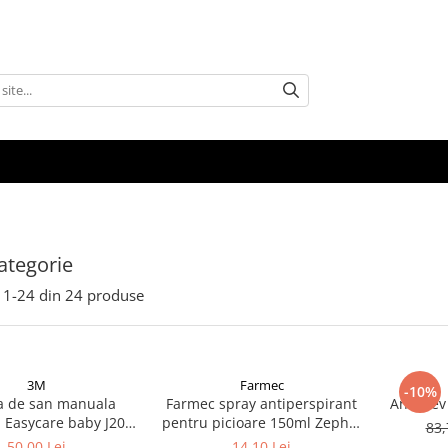
ategorie
1-
24
din
24
produse
3M
Farmec
-10%
 de san manuala
Farmec spray antiperspirant
Ansiolev
a Easycare baby J203
pentru picioare 150ml Zephyr
83,
Zephyr Labs
Labs
50,00 Lei
14,10 Lei