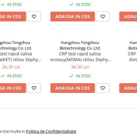
IN STOC
IN STOC
A IN COS
ADAUGA IN COS
ADAU
gzhou Tongzhou
Hangzhou Tongzhou
Han
chnology Co. Ltd.
Biotechnology Co. Ltd.
Biot
test rapid saliva
CRP test rapid saliva
CRP 
(KET) stilou Zephyr
ecstasy(MDMA) stilou Zephyr
die
Labs
Labs
lisergi
36,30 Lei
36,30 Lei
IN STOC
IN STOC
A IN COS
ADAUGA IN COS
ADAU
la mai multe in
Politica de Confidentialitate