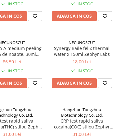
IN STOC
IN STOC
GA IN COS
ADAUGA IN COS
NECUNOSCUT
NECUNOSCUT
co-A medium peeling
Synergy Baile felix thermal
 de noapte, 30ml
water x 150ml Zephyr Labs
Zephyr Labs
86,50 Lei
18,00 Lei
IN STOC
IN STOC
GA IN COS
ADAUGA IN COS
gzhou Tongzhou
Hangzhou Tongzhou
echnology Co. Ltd.
Biotechnology Co. Ltd.
test rapid saliva
CRP test rapid saliva
a(THC) stilou Zephyr
cocaina(COC) stilou Zephyr
Labs
Labs
31,00 Lei
31,00 Lei