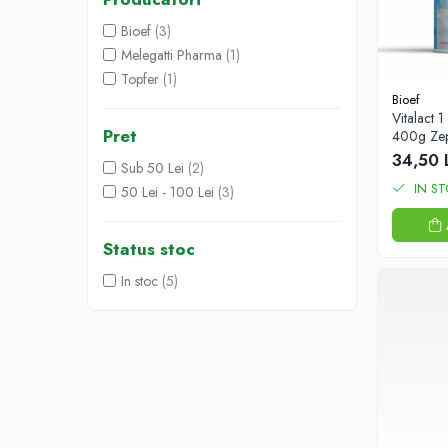
Produse antiparazitare
Bioef
(3)
Sarcina si alaptare
Melegatti Pharma
(1)
Topfer
(1)
Accesorii
Bioef
Altele-Mama si copil
Vitalact 1
Pret
400g Zep
Produse pentru ingrijire si frumusete
34,50 
Sub 50 Lei
(2)
Ingrijire ten
IN S
50 Lei - 100 Lei
(3)
Ingrijire maini si picioare
Ingrijire par
Status stoc
Igiena orala
In stoc
(5)
Scutece adulti
Igiena intima
Ingrijire corp
Produse anti-insecte
Protectie solara