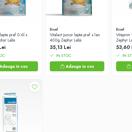
Bioef
Bioef
 lapte praf 0-6l x
Vitalact Junior lapte praf +1an
Vitaprim 
hyr Labs
400g Zephyr Labs
Zephyr L
Lei
35,13 Lei
53,60 
TOC
IN STOC
IN S
Adauga in cos
Adauga in cos