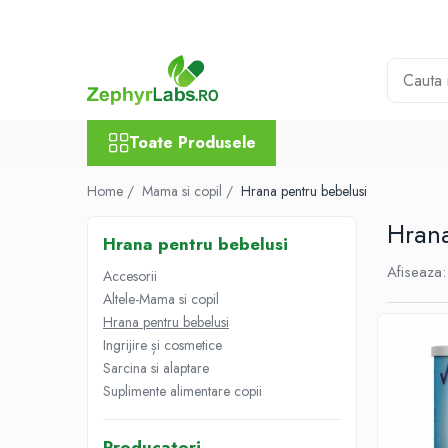
Toate Produsele
Alimentatie sanatoasa
Alimente
Toate Produsele
Dieta
Imunitate
Home /
Mama si copil /
Hrana pentru bebelusi
Ceaiuri
Hrana
Hrana pentru bebelusi
Altele-Alimentatie sanatoasa
Afiseaza:
Accesorii
Mama si copil
Altele-Mama si copil
Ingrijire și cosmetice
Hrana pentru bebelusi
Scutece si servetele
Ingrijire și cosmetice
Cosmetice copii
Sarcina si alaptare
Protectie anti-insecte
Suplimente alimentare copii
Hrana pentru bebelusi
Suplimente alimentare copii
Producatori