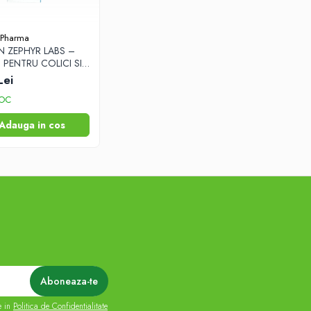
 Pharma
 ZEPHYR LABS –
 PENTRU COLICI SI
E USOARA
Lei
TOC
Adauga in cos
e in
Politica de Confidentialitate