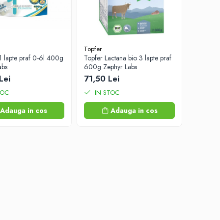
Topfer
1 lapte praf 0-6l 400g
Topfer Lactana bio 3 lapte praf
abs
600g Zephyr Labs
Lei
71,50 Lei
TOC
IN STOC
Adauga in cos
Adauga in cos