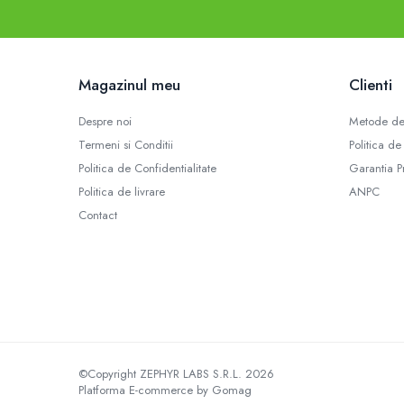
Afectiuni digestive
Afectiuni osteo-articulare
Afectiuni oftalmologice
Magazinul meu
Clienti
Afectiuni cardio-vasculare
Afectiuni urogenitale
Despre noi
Metode de
Sanatatea mintii
Termeni si Conditii
Politica de
Diabet
Politica de Confidentialitate
Garantia P
Suplimente pentru imunitate
Politica de livrare
ANPC
Dieta
Contact
Antioxidanti
Altele-Suplimente alimentare
Promo Ianuarie-Septembrie
©Copyright ZEPHYR LABS S.R.L. 2026
Platforma E-commerce by Gomag