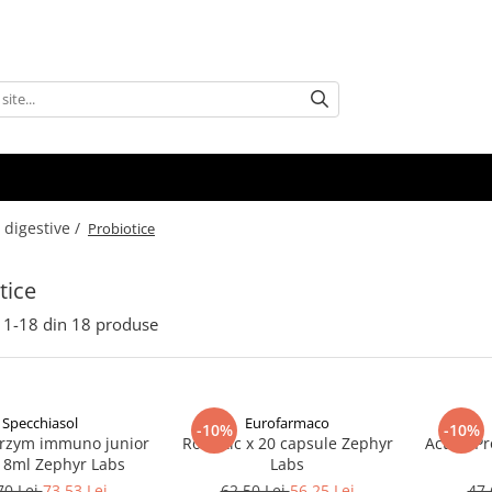
 digestive /
Probiotice
tice
1-
18
din
18
produse
Specchiasol
Eurofarmaco
-10%
-10%
erzym immuno junior
Robiotic x 20 capsule Zephyr
Activit P
x 8ml Zephyr Labs
Labs
70 Lei
73,53 Lei
62,50 Lei
56,25 Lei
47,