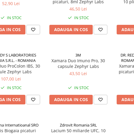
picaturi, 8ml Zephyr Labs
10 pl
52,90 Lei
46,50 Lei
IN STOC
IN STOC
A IN COS
ADAUGA IN COS
ADAU
DDY S LABORATORIES
3M
DR. RE
A S.R.L. - ROMANIA
Xamara Duo Imuno Pro, 30
ROMANI
uo ProColon IBS, 30
Xamara
capsule Zephyr Labs
ule Zephyr Labs
picatur
43,50 Lei
107,00 Lei
IN STOC
IN STOC
A IN COS
ADAUGA IN COS
ADAU
a Internatioanal SRO
Zdrovit Romania SRL
is Biogaia picaturi
Lacium 50 miliarde UFC, 10