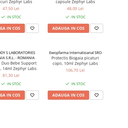
icuri Zephyr Labs
capsule Zephyr Labs
47,50 Lei
48,00 Lei
IN STOC
IN STOC
GA IN COS
ADAUGA IN COS
DDY S LABORATORIES
Ewopfarma Internatioanal SRO
A S.R.L. - ROMANIA
Protectis Biogaia picaturi
 Duo Bebe Support
copii, 10ml Zephyr Labs
i, 14ml Zephyr Labs
106,70 Lei
81,30 Lei
IN STOC
IN STOC
GA IN COS
ADAUGA IN COS