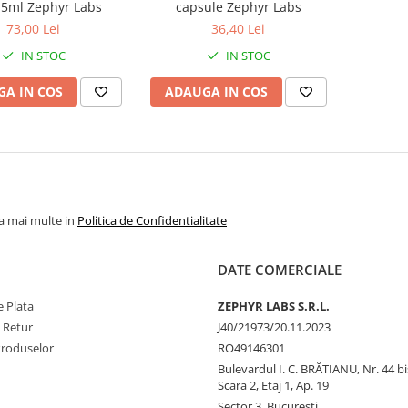
, 5ml Zephyr Labs
capsule Zephyr Labs
73,00 Lei
36,40 Lei
IN STOC
IN STOC
A IN COS
ADAUGA IN COS
la mai multe in
Politica de Confidentialitate
DATE COMERCIALE
 Plata
ZEPHYR LABS S.R.L.
e Retur
J40/21973/20.11.2023
Produselor
RO49146301
Bulevardul I. C. BRĂTIANU, Nr. 44 bi
Scara 2, Etaj 1, Ap. 19
Sector 3, Bucuresti