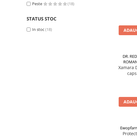
Peste
(18)
Altele-Produse pentru ingrijire si
frumusete
STATUS STOC
Produse tehnico-medicale
In stoc
(18)
ADAUG
Aparatura medicala
Plasturi
Altele-Produse tehnico-medicale
DR. RE
Sanatatea cuplului
ROMANI
Tonice sexuale
Xamara D
caps
Fertilitate
Teste de sarcina si ovulatie
Altele-Sanatatea cuplului
ADAUG
Suplimente alimentare
Vitamine si minerale
Afectiuni
Ewopfarm
Afectiuni dermatologice
Protect