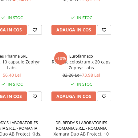
IN STOC
IN STOC
GA IN COS
ADAUGA IN COS
leu Pharma SRL
Eurofarmaco
-10%
, 10 capsule Zephyr
Robiotic colostrum x 20 caps
Labs
Zephyr Labs
56,40 Lei
82,20 Lei
73,98 Lei
IN STOC
IN STOC
GA IN COS
ADAUGA IN COS
DDY S LABORATORIES
DR. REDDY S LABORATORIES
A S.R.L. - ROMANIA
ROMANIA S.R.L. - ROMANIA
uo AB Protect Kids,
Xamara Duo AB Protect, 10