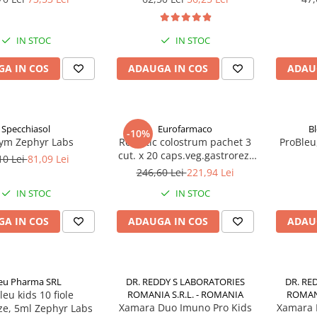
IN STOC
IN STOC
A IN COS
ADAUGA IN COS
ADAU
Specchiasol
Eurofarmaco
B
-10%
ym Zephyr Labs
Robiotic colostrum pachet 3
ProBleu
cut. x 20 caps.veg.gastrorez.
10 Lei
81,09 Lei
Zephyr Labs
246,60 Lei
221,94 Lei
IN STOC
IN STOC
A IN COS
ADAUGA IN COS
ADAU
eu Pharma SRL
DR. REDDY S LABORATORIES
DR. RE
leu kids 10 fiole
ROMANIA S.R.L. - ROMANIA
ROMANI
Xamara Duo Imuno Pro Kids
Xamara D
e, 5ml Zephyr Labs