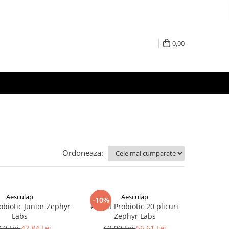
0,00
Ordoneaza:
Aesculap
Aesculap
-10%
robiotic Junior Zephyr
Activit Probiotic 20 plicuri
Labs
Zephyr Labs
60 Lei
42,84 Lei
62,90 Lei
56,61 Lei