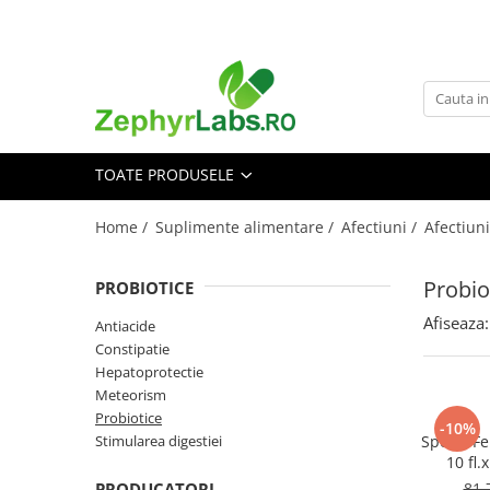
Toate Produsele
Alimentatie sanatoasa
Alimente
TOATE PRODUSELE
Dieta
Imunitate
Home /
Suplimente alimentare /
Afectiuni /
Afectiuni
Ceaiuri
Altele-Alimentatie sanatoasa
Probio
PROBIOTICE
Mama si copil
Afiseaza:
Antiacide
Ingrijire și cosmetice
Constipatie
Scutece si servetele
Hepatoprotectie
Cosmetice copii
Meteorism
Probiotice
Protectie anti-insecte
-10%
Stimularea digestiei
Specc. F
Hrana pentru bebelusi
10 fl.
Suplimente alimentare copii
PRODUCATORI
81,