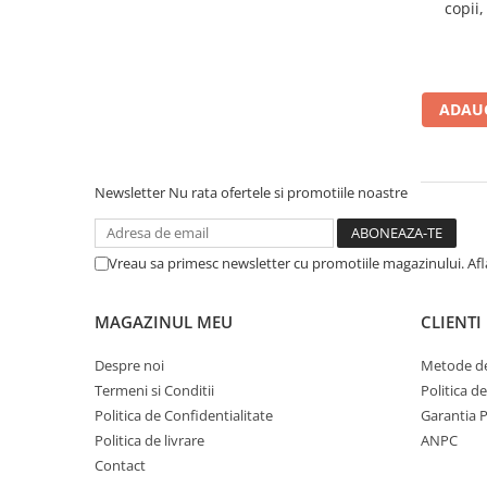
copii
Afectiuni respiratorii
Afectiuni digestive
Afectiuni osteo-articulare
Afectiuni oftalmologice
ADAUG
Afectiuni cardio-vasculare
Afectiuni urogenitale
Sanatatea mintii
Newsletter
Nu rata ofertele si promotiile noastre
Diabet
Suplimente pentru imunitate
Vreau sa primesc newsletter cu promotiile magazinului. Af
Dieta
Antioxidanti
MAGAZINUL MEU
CLIENTI
Altele-Suplimente alimentare
Despre noi
Metode de
Promo Ianuarie-Septembrie
Termeni si Conditii
Politica d
Politica de Confidentialitate
Garantia 
Politica de livrare
ANPC
Contact