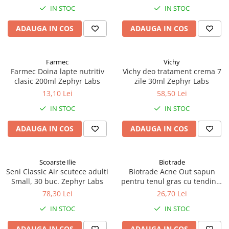
IN STOC
IN STOC
ADAUGA IN COS
ADAUGA IN COS
Farmec
Vichy
Farmec Doina lapte nutritiv
Vichy deo tratament crema 7
clasic 200ml Zephyr Labs
zile 30ml Zephyr Labs
13,10 Lei
58,50 Lei
IN STOC
IN STOC
ADAUGA IN COS
ADAUGA IN COS
Scoarste Ilie
Biotrade
Seni Classic Air scutece adulti
Biotrade Acne Out sapun
Small, 30 buc. Zephyr Labs
pentru tenul gras cu tendinta
acneica, 100g Zephyr Labs
78,30 Lei
26,70 Lei
IN STOC
IN STOC
ADAUGA IN COS
ADAUGA IN COS