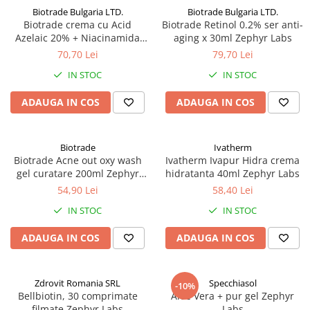
Biotrade Bulgaria LTD.
Biotrade Bulgaria LTD.
Biotrade crema cu Acid
Biotrade Retinol 0.2% ser anti-
Azelaic 20% + Niacinamida
aging x 30ml Zephyr Labs
6%, 30 ml Zephyr Labs
70,70 Lei
79,70 Lei
IN STOC
IN STOC
ADAUGA IN COS
ADAUGA IN COS
Biotrade
Ivatherm
Biotrade Acne out oxy wash
Ivatherm Ivapur Hidra crema
gel curatare 200ml Zephyr
hidratanta 40ml Zephyr Labs
Labs
54,90 Lei
58,40 Lei
IN STOC
IN STOC
ADAUGA IN COS
ADAUGA IN COS
Zdrovit Romania SRL
Specchiasol
-10%
Bellbiotin, 30 comprimate
Aloe Vera + pur gel Zephyr
filmate Zephyr Labs
Labs