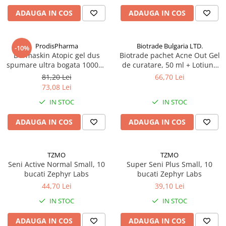
Antioxidanti
ADAUGA IN COS
ADAUGA IN COS
Altele-Suplimente alimentare
ProdisPharma
Biotrade Bulgaria LTD.
-10%
Dermaskin Atopic gel dus
Biotrade pachet Acne Out Gel
spumare ultra bogata 1000ml
de curatare, 50 ml + Lotiune
Zephyr Labs
activa, 20 ml + Crema
81,20 Lei
66,70 Lei
hidratanta, 20 ml Zephyr Labs
73,08 Lei
IN STOC
IN STOC
ADAUGA IN COS
ADAUGA IN COS
TZMO
TZMO
Seni Active Normal Small, 10
Super Seni Plus Small, 10
bucati Zephyr Labs
bucati Zephyr Labs
44,70 Lei
39,10 Lei
IN STOC
IN STOC
ADAUGA IN COS
ADAUGA IN COS