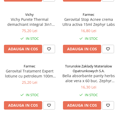
Vichy
Farmec
Vichy Purete Thermal
Gerovital Stop Acnee crema
demachiant integral 3in1
Ultra activa 15ml Zephyr Labs
200ml Zephyr Labs
75,20 Lei
16,80 Lei
IN STOC
IN STOC
ADAUGA IN COS
ADAUGA IN COS
Farmec
Torunskie Zaklady Materialow
Gerovital Tratament Expert
Opatrunkowych S.A.
Bella absorbante panty herbs
lotiune cu petroleum 100ml
aloe vera x 60 buc. Zephyr
Zephyr Labs
25,20 Lei
Labs
16,30 Lei
IN STOC
IN STOC
ADAUGA IN COS
ADAUGA IN COS