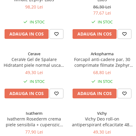
98,20 Lei
86,30 Lei
77,67 Lei
IN STOC
IN STOC
ADAUGA IN COS
ADAUGA IN COS
Cerave
Arkopharma
CeraVe Gel de Spalare
Forcapil anti-cadere par, 30
Hidratant piele normal uscata
comprimate filmate Zephyr
236 ml Zephyr Labs
Labs
49,30 Lei
68,80 Lei
IN STOC
IN STOC
ADAUGA IN COS
ADAUGA IN COS
Ivatherm
Vichy
Ivatherm Rosederm crema
Vichy Deo roll-on
piele sensibila + cuperozica
antiperspirant eficacitate 48h
SPF30 40ml Zephyr Labs
cu parfum 50ml Zephyr Labs
77,90 Lei
49,30 Lei