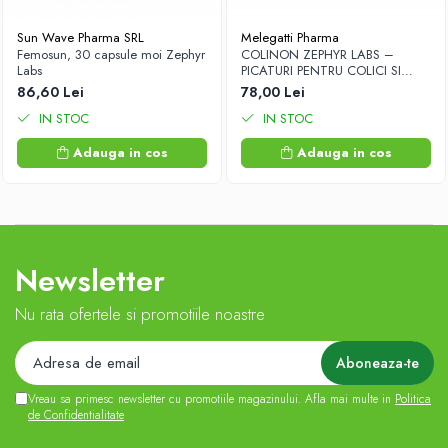
Antioxidanti
Sun Wave Pharma SRL
Melegatti Pharma
Altele-Suplimente alimentare
Femosun, 30 capsule moi Zephyr
COLINON ZEPHYR LABS –
Labs
PICATURI PENTRU COLICI SI
DIGESTIE USOARA
86,60 Lei
78,00 Lei
IN STOC
IN STOC
Adauga in cos
Adauga in cos
Newsletter
Nu rata ofertele si promotiile noastre
Vreau sa primesc newsletter cu promotiile magazinului. Afla mai multe in
Politica
de Confidentialitate