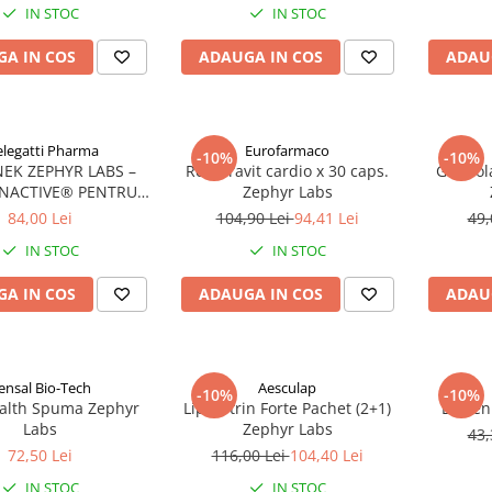
IN STOC
IN STOC
A IN COS
ADAUGA IN COS
ADAU
legatti Pharma
Eurofarmaco
-10%
-10%
EK ZEPHYR LABS –
Resveravit cardio x 30 caps.
Gastrol
UNACTIVE® PENTRU
Zephyr Labs
IE SI IMUNITATE
84,00 Lei
104,90 Lei
94,41 Lei
49,
IN STOC
IN STOC
A IN COS
ADAUGA IN COS
ADAU
ensal Bio-Tech
Aesculap
-10%
-10%
alth Spuma Zephyr
Lipoartrin Forte Pachet (2+1)
Bioven
Labs
Zephyr Labs
43,
72,50 Lei
116,00 Lei
104,40 Lei
IN STOC
IN STOC