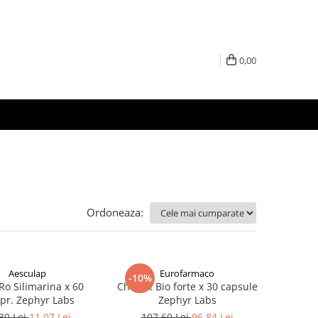
0,00
Ordoneaza:
Aesculap
Eurofarmaco
-10%
Ro Silimarina x 60
Cholest Bio forte x 30 capsule
pr. Zephyr Labs
Zephyr Labs
30 Lei
11,07 Lei
107,60 Lei
96,84 Lei