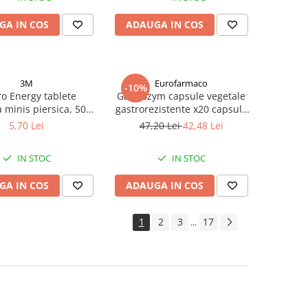
GA IN COS
ADAUGA IN COS
3M
Eurofarmaco
-10%
ro Energy tablete
Gastrozym capsule vegetale
 minis piersica, 50g
gastrorezistente x20 capsule
Zephyr Labs
Zephyr Labs
5,70 Lei
47,20 Lei
42,48 Lei
IN STOC
IN STOC
GA IN COS
ADAUGA IN COS
1
2
3
17
...