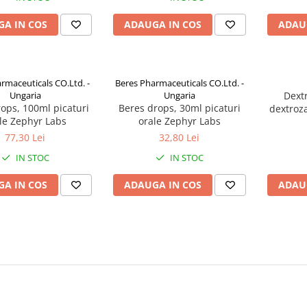
A IN COS
ADAUGA IN COS
ADAU
rmaceuticals CO.Ltd. -
Beres Pharmaceuticals CO.Ltd. -
Ungaria
Ungaria
Dext
ops, 100ml picaturi
Beres drops, 30ml picaturi
dextroza
le Zephyr Labs
orale Zephyr Labs
77,30 Lei
32,80 Lei
IN STOC
IN STOC
A IN COS
ADAUGA IN COS
ADAU