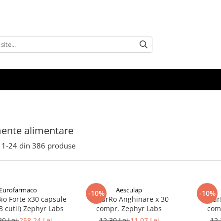
ente alimentare
1-
24
din
386
produse
Eurofarmaco
Aesculap
-10%
-10%
io Forte x30 capsule
NaturRo Anghinare x 30
Natur
3 cutii) Zephyr Labs
compr. Zephyr Labs
com
80 Lei
258,24 Lei
12,30 Lei
11,07 Lei
12,