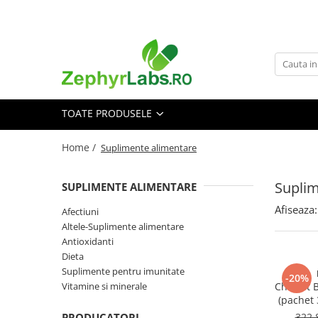
Toate Produsele
Alimentatie sanatoasa
Alimente
TOATE PRODUSELE
Dieta
Imunitate
Home /
Suplimente alimentare
Ceaiuri
Altele-Alimentatie sanatoasa
Suplim
SUPLIMENTE ALIMENTARE
Mama si copil
Afiseaza:
Afectiuni
Ingrijire și cosmetice
Altele-Suplimente alimentare
Scutece si servetele
Antioxidanti
Cosmetice copii
Dieta
Suplimente pentru imunitate
Protectie anti-insecte
-20%
Vitamine si minerale
Cholest B
Hrana pentru bebelusi
(pachet 
Suplimente alimentare copii
PRODUCATORI
322,