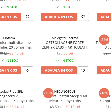
IN STOC
IN STOC
A IN COS
ADAUGA IN COS
ADAU
Biofarm
Melegatti Pharma
-24%
unior multivitamine
OSTEOLLAGENE FORTE
Ferrozen
nilie, 20 comprimate
ZEPHYR LABS – ARTICULATII
3 c
abile Zephyr Labs
SANATOASE SI MOBILITATE
00 Lei
22,40 Lei
125,00 Lei
327,
IN STOC
IN STOC
A IN COS
ADAUGA IN COS
ADAU
sculap Prod SRL
NECUNOSCUT
-10%
-10%
egacord x 30
Ivybears Restful Sleep x 60
Extr
atinoase Zephyr Labs
jeleuri Zephyr Labs
compr
60 Lei
58,14 Lei
43,50 Lei
39,15 Lei
61,