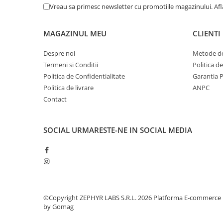
Tensal Bio-Tech
(2)
Vreau sa primesc newsletter cu promotiile magazinului. Af
TERAPIA SA
(2)
Terapia SA - Romania
(1)
MAGAZINUL MEU
CLIENTI
Uriach Romania SRL
(1)
Worwag Pharma Romania SRL
(1)
Despre noi
Metode de
Zdrovit Romania SRL
(7)
Termeni si Conditii
Politica d
Politica de Confidentialitate
Garantia 
Politica de livrare
ANPC
Contact
SOCIAL
URMARESTE-NE IN SOCIAL MEDIA
©Copyright ZEPHYR LABS S.R.L. 2026
Platforma E-commerce
by Gomag