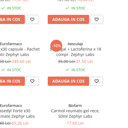
IN STOC
IN STOC
GA IN COS
ADAUGA IN COS
Eurofarmaco
Aesculap
-10%
 x30 capsule - Pachet
Septogal + Lactoferina x 18
utii Zephyr Labs
compr. Zephyr Labs
60 Lei
249,60 Lei
35,00 Lei
31,50 Lei
IN STOC
IN STOC
GA IN COS
ADAUGA IN COS
Eurofarmaco
Biofarm
asedyl Forte x30
Carmol reumato gel rece,
imate Zephyr Labs
50ml Zephyr Labs
40 Lei
55,26 Lei
17,60 Lei