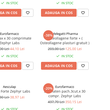
IN STOC
IN STOC
GA IN COS
ADAUGA IN COS
Eurofarmaco
Melegatti Pharma
-38%
ax x 30 comprimate
Osteollagene forte + (
Zephyr Labs
Osteollagene plasturi gratuit )
00 Lei
44,10 Lei
203,00 Lei
125,00 Lei
IN STOC
IN STOC
GA IN COS
ADAUGA IN COS
Aesculap
Eurofarmaco
-20%
 Forte Zephyr Labs
Dermaten pach.3cut.x 30
compr. Zephyr Labs
30 Lei
38,97 Lei
437,70 Lei
350,15 Lei
IN STOC
IN STOC