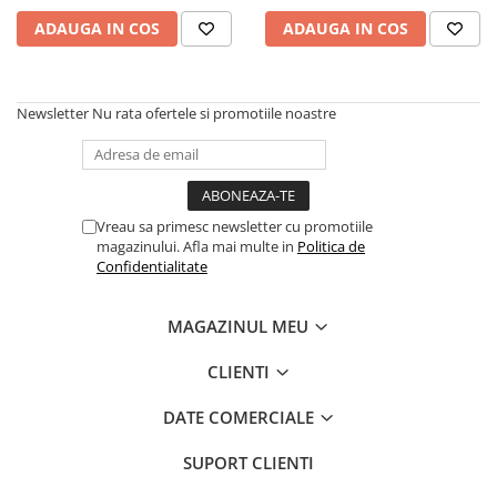
ADAUGA IN COS
ADAUGA IN COS
Produse antiparazitare
Sarcina si alaptare
Accesorii
Newsletter
Nu rata ofertele si promotiile noastre
Altele-Mama si copil
Produse pentru ingrijire si
frumusete
Ingrijire ten
Vreau sa primesc newsletter cu promotiile
magazinului. Afla mai multe in
Politica de
Ingrijire maini si picioare
Confidentialitate
Ingrijire par
Igiena orala
MAGAZINUL MEU
Scutece adulti
CLIENTI
Igiena intima
DATE COMERCIALE
Ingrijire corp
Produse anti-insecte
SUPORT CLIENTI
Protectie solara