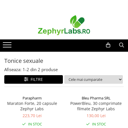
Toate Produsele
Alimentatie sanatoasa
Alimente
Dieta
Imunitate
Tonice sexuale
Ceaiuri
Afiseaza:
1-
2
din
2
produse
Altele-Alimentatie sanatoasa
FILTRE
Mama si copil
Ingrijire și cosmetice
Scutece si servetele
Parapharm
Bleu Pharma SRL
Cosmetice copii
Maraton Forte, 20 capsule
PowerBleu, 30 comprimate
Zephyr Labs
filmate Zephyr Labs
Protectie anti-insecte
223,70 Lei
130,00 Lei
Hrana pentru bebelusi
IN STOC
IN STOC
Suplimente alimentare copii