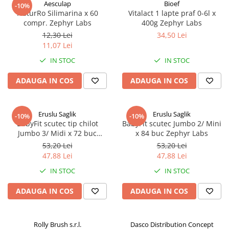
Aesculap
Bioef
-10%
NaturRo Silimarina x 60
Vitalact 1 lapte praf 0-6l x
compr. Zephyr Labs
400g Zephyr Labs
12,30 Lei
34,50 Lei
11,07 Lei
IN STOC
IN STOC
ADAUGA IN COS
ADAUGA IN COS
Eruslu Saglik
Eruslu Saglik
-10%
-10%
BabyFit scutec tip chilot
BabyFit scutec Jumbo 2/ Mini
Jumbo 3/ Midi x 72 buc
x 84 buc Zephyr Labs
Zephyr Labs
53,20 Lei
53,20 Lei
47,88 Lei
47,88 Lei
IN STOC
IN STOC
ADAUGA IN COS
ADAUGA IN COS
Rolly Brush s.r.l.
Dasco Distribution Concept