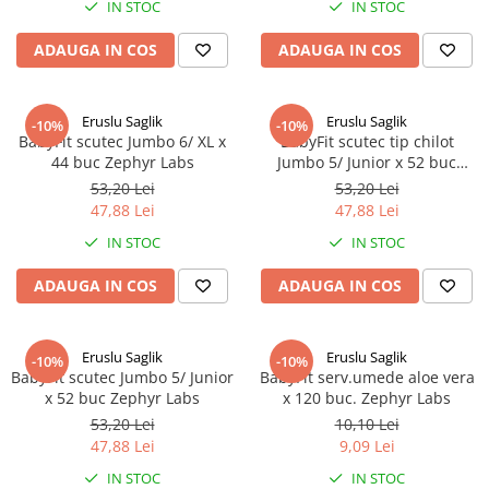
IN STOC
IN STOC
Produse antiparazitare
ADAUGA IN COS
ADAUGA IN COS
Sarcina si alaptare
Accesorii
Eruslu Saglik
Eruslu Saglik
Altele-Mama si copil
-10%
-10%
BabyFit scutec Jumbo 6/ XL x
BabyFit scutec tip chilot
Produse pentru ingrijire si
44 buc Zephyr Labs
Jumbo 5/ Junior x 52 buc
frumusete
Zephyr Labs
53,20 Lei
53,20 Lei
Ingrijire ten
47,88 Lei
47,88 Lei
IN STOC
IN STOC
Ingrijire maini si picioare
Ingrijire par
ADAUGA IN COS
ADAUGA IN COS
Igiena orala
Scutece adulti
Eruslu Saglik
Eruslu Saglik
-10%
-10%
BabyFit scutec Jumbo 5/ Junior
BabyFit serv.umede aloe vera
Igiena intima
x 52 buc Zephyr Labs
x 120 buc. Zephyr Labs
Ingrijire corp
53,20 Lei
10,10 Lei
47,88 Lei
9,09 Lei
Produse anti-insecte
IN STOC
IN STOC
Protectie solara