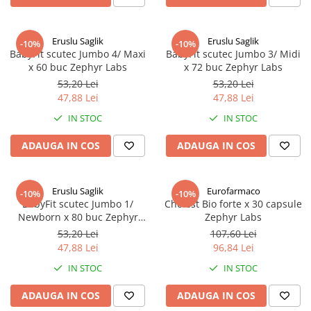
Afectiuni respiratorii
Afectiuni digestive
Eruslu Saglik
Eruslu Saglik
Afectiuni osteo-articulare
-10%
-10%
BabyFit scutec Jumbo 4/ Maxi
BabyFit scutec Jumbo 3/ Midi
Afectiuni oftalmologice
x 60 buc Zephyr Labs
x 72 buc Zephyr Labs
Afectiuni cardio-vasculare
53,20 Lei
53,20 Lei
Afectiuni urogenitale
47,88 Lei
47,88 Lei
Sanatatea mintii
IN STOC
IN STOC
Diabet
ADAUGA IN COS
ADAUGA IN COS
Suplimente pentru imunitate
Dieta
Eruslu Saglik
Eurofarmaco
Antioxidanti
-10%
-10%
BabyFit scutec Jumbo 1/
Cholest Bio forte x 30 capsule
Altele-Suplimente alimentare
Newborn x 80 buc Zephyr
Zephyr Labs
Labs
53,20 Lei
107,60 Lei
Promo Ianuarie-Septembrie
47,88 Lei
96,84 Lei
IN STOC
IN STOC
ADAUGA IN COS
ADAUGA IN COS