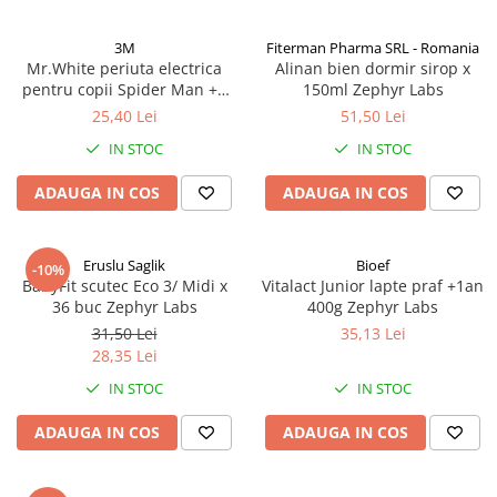
3M
Fiterman Pharma SRL - Romania
Mr.White periuta electrica
Alinan bien dormir sirop x
pentru copii Spider Man +4
150ml Zephyr Labs
ani Zephyr Labs
25,40 Lei
51,50 Lei
IN STOC
IN STOC
ADAUGA IN COS
ADAUGA IN COS
Eruslu Saglik
Bioef
-10%
BabyFit scutec Eco 3/ Midi x
Vitalact Junior lapte praf +1an
36 buc Zephyr Labs
400g Zephyr Labs
31,50 Lei
35,13 Lei
28,35 Lei
IN STOC
IN STOC
ADAUGA IN COS
ADAUGA IN COS