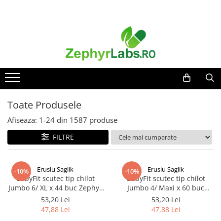
Toate Produsele
Alimentatie sanatoasa
Alimente
Dieta
Imunitate
Toate Produsele
Ceaiuri
Afiseaza:
1-
24
din
1587
produse
Altele-Alimentatie sanatoasa
FILTRE
Mama si copil
Ingrijire și cosmetice
Scutece si servetele
Eruslu Saglik
Eruslu Saglik
-10%
-10%
Cosmetice copii
BabyFit scutec tip chilot
BabyFit scutec tip chilot
Jumbo 6/ XL x 44 buc Zephyr
Jumbo 4/ Maxi x 60 buc
Protectie anti-insecte
Labs
Zephyr Labs
53,20 Lei
53,20 Lei
Hrana pentru bebelusi
47,88 Lei
47,88 Lei
Suplimente alimentare copii