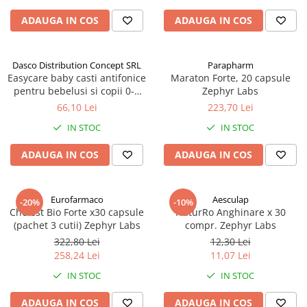
Altele-Produse pentru ingrijire si
ADAUGA IN COS
ADAUGA IN COS
frumusete
Produse tehnico-medicale
Dasco Distribution Concept SRL
Parapharm
Aparatura medicala
Easycare baby casti antifonice
Maraton Forte, 20 capsule
Plasturi
pentru bebelusi si copii 0-4
Zephyr Labs
ani (EASY00257) Zephyr Labs
66,10 Lei
223,70 Lei
Altele-Produse tehnico-medicale
IN STOC
IN STOC
Sanatatea cuplului
Tonice sexuale
ADAUGA IN COS
ADAUGA IN COS
Fertilitate
Teste de sarcina si ovulatie
Eurofarmaco
Aesculap
-20%
-10%
Cholest Bio Forte x30 capsule
NaturRo Anghinare x 30
Altele-Sanatatea cuplului
(pachet 3 cutii) Zephyr Labs
compr. Zephyr Labs
Suplimente alimentare
322,80 Lei
12,30 Lei
Vitamine si minerale
258,24 Lei
11,07 Lei
Afectiuni
IN STOC
IN STOC
Afectiuni dermatologice
ADAUGA IN COS
ADAUGA IN COS