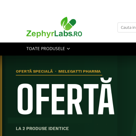
Toate Produsele
Alimentatie sanatoasa
Alimente
TOATE PRODUSELE
Dieta
Imunitate
Ceaiuri
Altele-Alimentatie sanatoasa
Mama si copil
Ingrijire și cosmetice
Scutece si servetele
Cosmetice copii
Protectie anti-insecte
Hrana pentru bebelusi
Suplimente alimentare copii