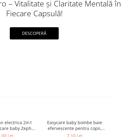
 – Vitalitate și Claritate Mentală în
Fiecare Capsulă!
DESCOPERĂ
 electrica 2in1
Easycare baby bombe baie
Easycare
ycare baby Zephyr
efervescente pentru copii,
efervesc
Labs
parfum fructe exotice, 3 buc.
delicious s
,00 Lei
7,10 Lei