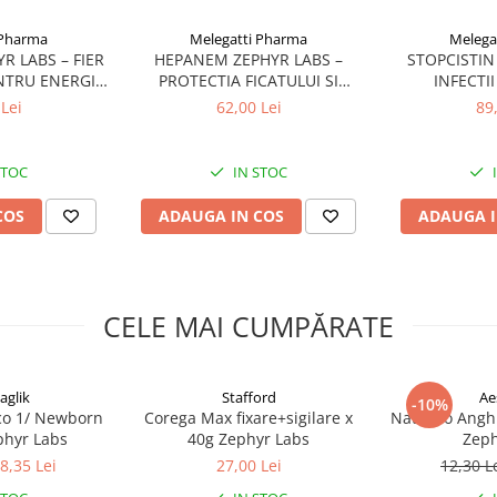
 Pharma
Melegatti Pharma
Melega
R LABS – FIER
HEPANEM ZEPHYR LABS –
STOPCISTIN
NTRU ENERGIE
PROTECTIA FICATULUI SI
INFECTII
ITATE
DETOXIFIERE NATURALA
PREVENIRE
Lei
62,00 Lei
89
STOC
IN STOC
COS
ADAUGA IN COS
ADAUGA I
CELE MAI CUMPĂRATE
aglik
Stafford
Ae
-10%
Eco 1/ Newborn
Corega Max fixare+sigilare x
NaturRo Anghi
phyr Labs
40g Zephyr Labs
Zeph
8,35 Lei
27,00 Lei
12,30 L