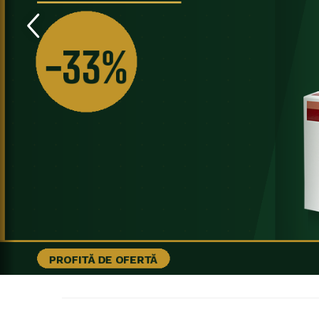
Produse antiparazitare
Sarcina si alaptare
Accesorii
Altele-Mama si copil
Produse pentru ingrijire si
frumusete
Ingrijire ten
Ingrijire maini si picioare
Ingrijire par
Igiena orala
Scutece adulti
Igiena intima
Ingrijire corp
Produse anti-insecte
Protectie solara