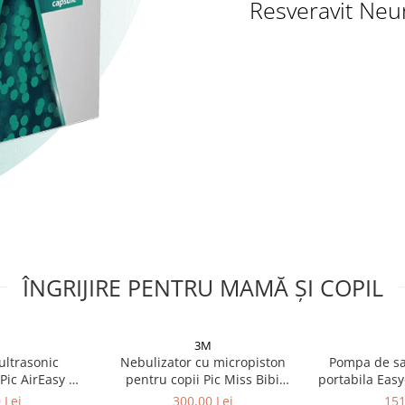
Resveravit Neuro
ÎNGRIJIRE PENTRU MAMĂ ȘI COPIL
3M
ultrasonic
Nebulizator cu micropiston
Pompa de san
Pic AirEasy On
pentru copii Pic Miss Bibi
portabila Eas
 Zephyr Labs
Zephyr Labs
 Lei
300,00 Lei
151