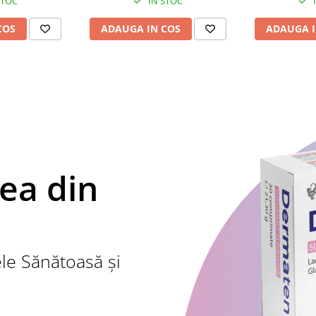
STOC
IN STOC
COS
ADAUGA IN COS
ADAUGA I
lea din
le Sănătoasă și