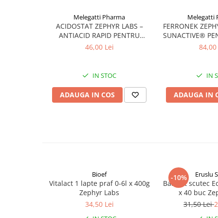
Altele-Produse pentru ingrijire si
Melegatti Pharma
Melegatti
frumusete
ACIDOSTAT ZEPHYR LABS –
FERRONEK ZEPHY
ANTIACID RAPID PENTRU
SUNACTIVE® PE
Produse tehnico-medicale
ARSURI LA STOMAC
SI IMUN
46,00 Lei
84,00 
Aparatura medicala
Plasturi
IN STOC
IN 
Altele-Produse tehnico-medicale
Sanatatea cuplului
ADAUGA IN COS
ADAUGA IN 
Tonice sexuale
Fertilitate
Teste de sarcina si ovulatie
Altele-Sanatatea cuplului
Suplimente alimentare
Bioef
Eruslu S
-10%
Vitamine si minerale
Vitalact 1 lapte praf 0-6l x 400g
BabyFit scutec 
Zephyr Labs
x 40 buc Ze
Afectiuni
34,50 Lei
31,50 Lei
2
Afectiuni dermatologice