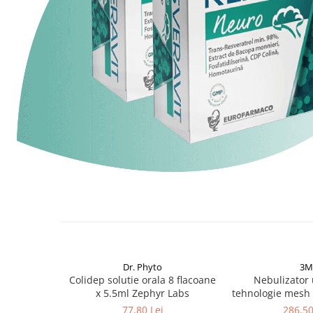
Dr. Phyto
3M
Colidep solutie orala 8 flacoane
Nebulizator 
x 5.5ml Zephyr Labs
tehnologie mesh 
ultraportabil
77,80 Lei
286,50