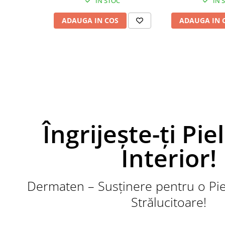
IN STOC
IN 
Afectiuni respiratorii
Afectiuni digestive
ADAUGA IN COS
ADAUGA IN 
Afectiuni osteo-articulare
Afectiuni oftalmologice
Afectiuni cardio-vasculare
Afectiuni urogenitale
Sanatatea mintii
Diabet
Suplimente pentru imunitate
Îngrijește-ți Pie
Dieta
Antioxidanti
Interior!
Altele-Suplimente alimentare
Promo Ianuarie-Septembrie
Dermaten – Susținere pentru o Pie
Strălucitoare!