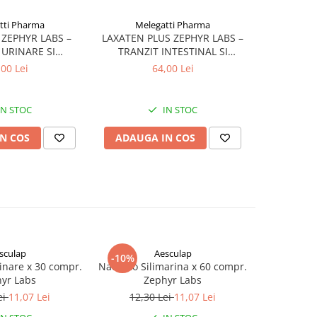
tti Pharma
Melegatti Pharma
Mel
 ZEPHYR LABS –
LAXATEN PLUS ZEPHYR LABS –
COLESTOD
 URINARE SI
TRANZIT INTESTINAL SI
REDUCERE
A RECIDIVELOR
CONFORT DIGESTIV
SI PR
,00 Lei
64,00 Lei
IN STOC
IN STOC
N COS
ADAUGA IN COS
ADAUG
sculap
Aesculap
E
-10%
-10%
nare x 30 compr.
NaturRo Silimarina x 60 compr.
BabyFit sc
yr Labs
Zephyr Labs
5/ Junior 
ei
11,07 Lei
12,30 Lei
11,07 Lei
53,2