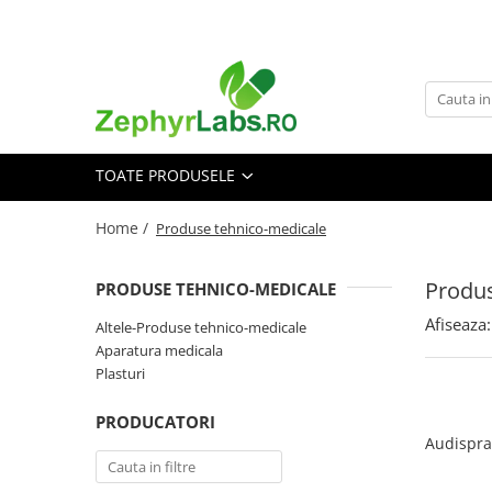
Toate Produsele
Alimentatie sanatoasa
Alimente
TOATE PRODUSELE
Dieta
Imunitate
Home /
Produse tehnico-medicale
Ceaiuri
Altele-Alimentatie sanatoasa
Produs
PRODUSE TEHNICO-MEDICALE
Mama si copil
Afiseaza:
Altele-Produse tehnico-medicale
Ingrijire și cosmetice
Aparatura medicala
Scutece si servetele
Plasturi
Cosmetice copii
PRODUCATORI
Protectie anti-insecte
Audispra
Hrana pentru bebelusi
Suplimente alimentare copii