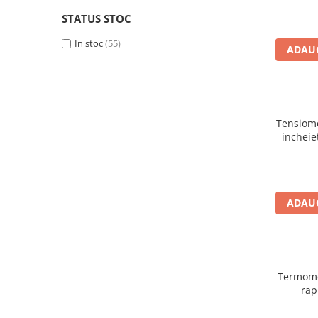
Altele-Produse pentru ingrijire si
STATUS STOC
frumusete
In stoc
(55)
ADAUG
Produse tehnico-medicale
Aparatura medicala
Plasturi
Altele-Produse tehnico-medicale
Tensiome
incheie
Sanatatea cuplului
Tonice sexuale
Fertilitate
Teste de sarcina si ovulatie
ADAUG
Altele-Sanatatea cuplului
Suplimente alimentare
Vitamine si minerale
Termome
Afectiuni
rap
Afectiuni dermatologice