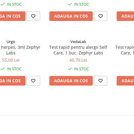
IN STOC
IN STOC
A IN COS
ADAUGA IN COS
ADAU
Urgo
VedaLab
i herpes, 3ml Zephyr
Test rapid pentru alergii Self
Test rap
Labs
Care, 1 buc. Zephyr Labs
Care, 
55,00 Lei
40,70 Lei
IN STOC
IN STOC
A IN COS
ADAUGA IN COS
ADAU