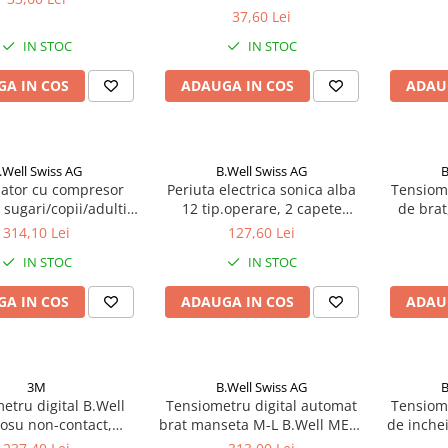
37,60 Lei
IN STOC
IN STOC
A IN COS
ADAUGA IN COS
ADAU
.Well Swiss AG
B.Well Swiss AG
B
zator cu compresor
Periuta electrica sonica alba
Tensiome
 sugari/copii/adulti
12 tip.operare, 2 capete
de brat
asic PRO-115 Zephyr
B.Well USB MED-870 Zephyr
PRO
314,10 Lei
127,60 Lei
Labs
Labs
IN STOC
IN STOC
A IN COS
ADAUGA IN COS
ADAU
3M
B.Well Swiss AG
B
tru digital B.Well
Tensiometru digital automat
Tensiome
rosu non-contact,
brat manseta M-L B.Well MED-
de inche
unctional WF-5000
55 Zephyr Labs