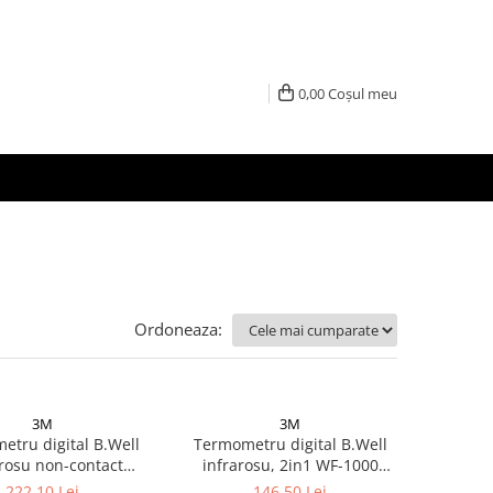
0,00
Coșul meu
Ordoneaza:
3M
3M
tru digital B.Well
Termometru digital B.Well
arosu non-contact
infrarosu, 2in1 WF-1000
nctional MED-3000
Zephyr Labs
222,10 Lei
146,50 Lei