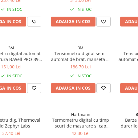
237,40 Lei
313,00 Lei
Zephyr Labs
IN STOC
IN STOC
A IN COS
ADAUGA IN COS
ADAU
3M
3M
tru digital automat
Tensiometru digital semi-
Tensio
tura B.Well PRO-39
automat de brat, manseta M
automat 
Zephyr Labs
B.Well PRO-30 Zephyr Labs
B.Well 
151,00 Lei
186,70 Lei
IN STOC
IN STOC
A IN COS
ADAUGA IN COS
ADAU
Hartmann
B
tru dig. Thermoval
Termometru digital cu timp
Barza 
id Zephyr Labs
scurt de masurare si cap
durerilo
flexibil Thermoval Kids Flex
37,40 Lei
42,30 Lei
(925053) Zephyr Labs