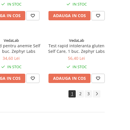
IN STOC
IN STOC
GA IN COS
ADAUGA IN COS
VedaLab
VedaLab
id pentru anemie Self
Test rapid intoleranta gluten
1 buc. Zephyr Labs
Self Care, 1 buc. Zephyr Labs
34,60 Lei
56,40 Lei
IN STOC
IN STOC
GA IN COS
ADAUGA IN COS
1
2
3