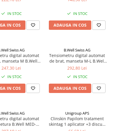
Zephyr Labs
IN STOC
IN STOC
GA IN COS
ADAUGA IN COS
.Well Swiss AG
B.Well Swiss AG
tru digital automat
Tensiometru digital automat
, manseta M B.Well
de brat, manseta M-L B.Well
-33 Zephyr Labs
MED-53 Zephyr Labs
247,30 Lei
292,80 Lei
IN STOC
IN STOC
GA IN COS
ADAUGA IN COS
.Well Swiss AG
Unigroup APS
tru digital automat
Clinskin Papilom tratament
ietura B.Well MED-57
skintag 1 aplicator +3 discuri
Zephyr Labs
Zephyr Labs