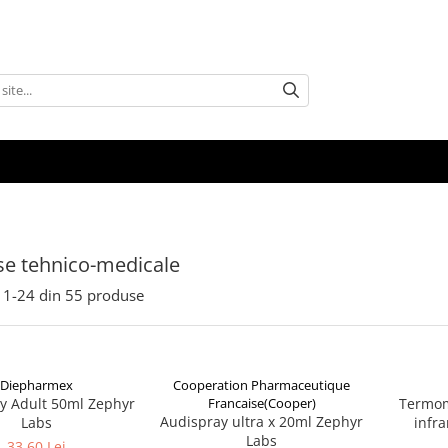
e tehnico-medicale
1-
24
din
55
produse
Diepharmex
Cooperation Pharmaceutique
y Adult 50ml Zephyr
Francaise(Cooper)
Termome
Audispray ultra x 20ml Zephyr
Labs
infr
Labs
mutifu
33,60 Lei