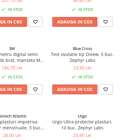
207,10 Lei
66,60 Lei
IN STOC
IN STOC
GA IN COS
ADAUGA IN COS
3M
Blue Cross
metru digital semi-
Test ovulatie tip Oview, 5 buc.
de brat, manseta M-L
Zephyr Labs
PRO-30 Zephyr Labs
186,70 Lei
23,90 Lei
IN STOC
IN STOC
GA IN COS
ADAUGA IN COS
iotech Atlantic
Urgo
plasturi impotriva
Urgo Ultra protectie plasturi,
r menstruale, 3 buc.
10 buc. Zephyr Labs
Zephyr Labs
28,00 Lei
25,40 Lei