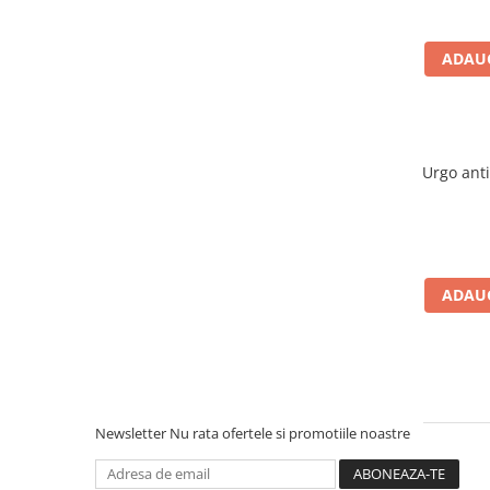
Afectiuni respiratorii
Afectiuni digestive
ADAUG
Afectiuni osteo-articulare
Afectiuni oftalmologice
Afectiuni cardio-vasculare
Afectiuni urogenitale
Urgo ant
Sanatatea mintii
Diabet
Suplimente pentru imunitate
Dieta
ADAUG
Antioxidanti
Altele-Suplimente alimentare
Promo Ianuarie-Septembrie
Newsletter
Nu rata ofertele si promotiile noastre