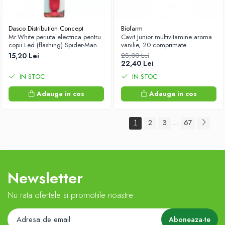
Dasco Distribution Concept
Biofarm
Mr.White periuta electrica pentru
Cavit Junior multivitamine aroma
copii Led (flashing) Spider-Man
vanilie, 20 comprimate
+3 ani Zephyr Labs
masticabile Zephyr Labs
15,20 Lei
28,00 Lei
22,40 Lei
IN STOC
IN STOC
Adauga in cos
Adauga in cos
1
2
3
67
...
Newsletter
Nu rata ofertele si promotiile noastre