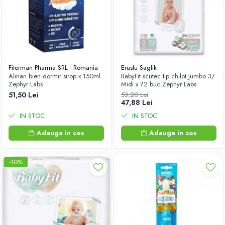
Fiterman Pharma SRL - Romania
Eruslu Saglik
Alinan bien dormir sirop x 150ml
BabyFit scutec tip chilot Jumbo 3/
Zephyr Labs
Midi x 72 buc Zephyr Labs
51,50 Lei
53,20 Lei
47,88 Lei
IN STOC
IN STOC
Adauga in cos
Adauga in cos
-10%