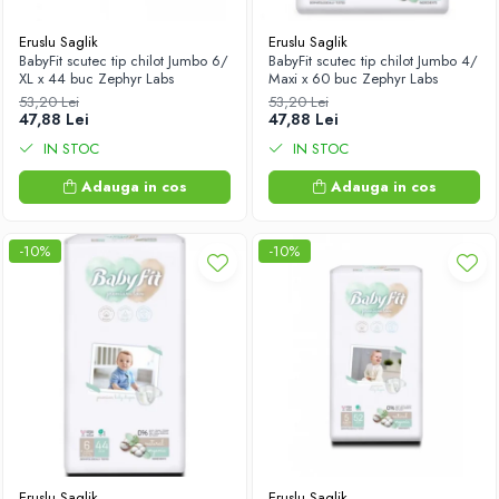
Antioxidanti
Eruslu Saglik
Eruslu Saglik
Altele-Suplimente alimentare
BabyFit scutec tip chilot Jumbo 6/
BabyFit scutec tip chilot Jumbo 4/
XL x 44 buc Zephyr Labs
Maxi x 60 buc Zephyr Labs
53,20 Lei
53,20 Lei
47,88 Lei
47,88 Lei
IN STOC
IN STOC
Adauga in cos
Adauga in cos
-10%
-10%
Eruslu Saglik
Eruslu Saglik