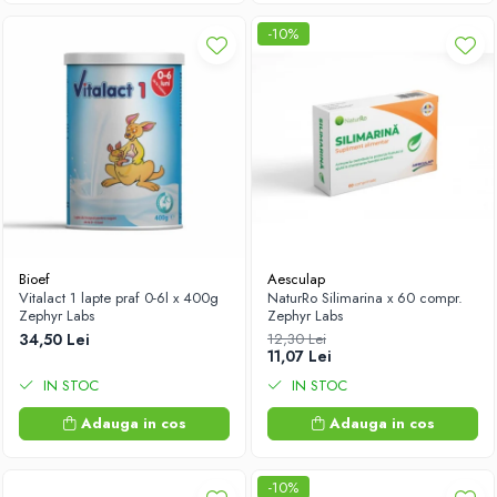
-10%
Bioef
Aesculap
Vitalact 1 lapte praf 0-6l x 400g
NaturRo Silimarina x 60 compr.
Zephyr Labs
Zephyr Labs
34,50 Lei
12,30 Lei
11,07 Lei
IN STOC
IN STOC
Adauga in cos
Adauga in cos
-10%