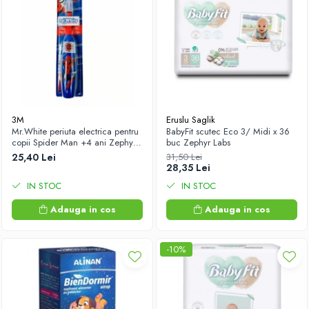
3M
Eruslu Saglik
Mr.White periuta electrica pentru
BabyFit scutec Eco 3/ Midi x 36
copii Spider Man +4 ani Zephyr
buc Zephyr Labs
Labs
25,40 Lei
31,50 Lei
28,35 Lei
IN STOC
IN STOC
Adauga in cos
Adauga in cos
-10%