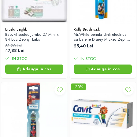
Eruslu Saglik
Rolly Brush s.r.l.
BabyFit scutec Jumbo 2/ Mini x
Mr.White periuta dinti electrica
84 buc Zephyr Labs
cu baterie Disney Mickey Zephyr
Labs
53,20 Lei
25,40 Lei
47,88 Lei
IN STOC
IN STOC
Adauga in cos
Adauga in cos
-20%