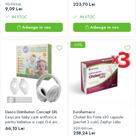
10,10 Lei
223,70 Lei
9,09 Lei
IN STOC
IN STOC
Adauga in cos
Adauga in cos
-20%
Dasco Distribution Concept SRL
Eurofarmaco
Easycare baby casti antifonice
Cholest Bio Forte x30 capsule
pentru bebelusi si copii 0-4 ani
(pachet 3 cutii) Zephyr Labs
(EASY00257) Zephyr Labs
66,10 Lei
322,80 Lei
258,24 Lei