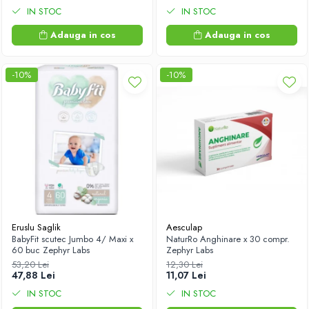
IN STOC
IN STOC
Adauga in cos
Adauga in cos
-10%
-10%
Eruslu Saglik
Aesculap
BabyFit scutec Jumbo 4/ Maxi x
NaturRo Anghinare x 30 compr.
60 buc Zephyr Labs
Zephyr Labs
53,20 Lei
12,30 Lei
47,88 Lei
11,07 Lei
IN STOC
IN STOC