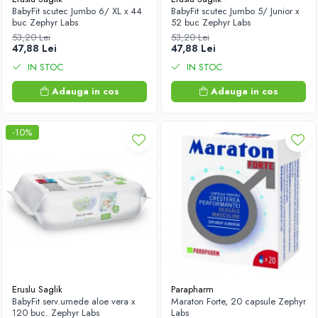
BabyFit scutec Jumbo 6/ XL x 44
BabyFit scutec Jumbo 5/ Junior x
buc Zephyr Labs
52 buc Zephyr Labs
53,20 Lei
53,20 Lei
47,88 Lei
47,88 Lei
IN STOC
IN STOC
Adauga in cos
Adauga in cos
-10%
Eruslu Saglik
Parapharm
BabyFit serv.umede aloe vera x
Maraton Forte, 20 capsule Zephyr
120 buc. Zephyr Labs
Labs