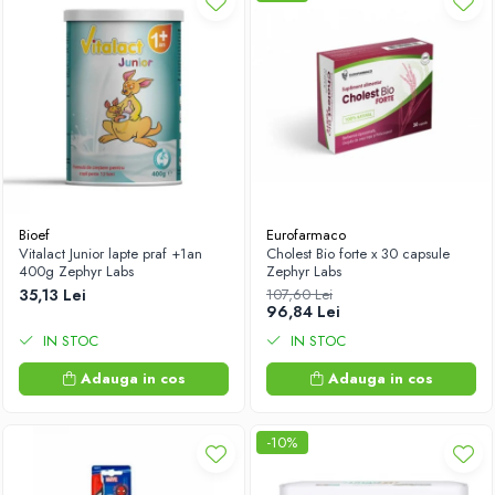
Bioef
Eurofarmaco
Vitalact Junior lapte praf +1an
Cholest Bio forte x 30 capsule
400g Zephyr Labs
Zephyr Labs
35,13 Lei
107,60 Lei
96,84 Lei
IN STOC
IN STOC
Adauga in cos
Adauga in cos
-10%