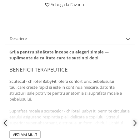
Adauga la Favorite
Descriere
Grija pentru sănătate începe cu alegeri simple —
suplimente de calitate care te susțin zi de zi.
BENEFICII TERAPEUTICE
Scutecul - chilotel BabyFit ofera confort unic bebelusului
tau, care creste rapid si este in continua miscare, datorita
structurii sale potrivite pentru anatomia si suprafata moale a
bebelusului.
Suprafata moale a scutecelor - chilotel BabyFit, permite circulatia
aerului asigurand respiratia pielii delicate a copilului. Stratul
superior super-absorbant, distribuie uniform lichidul. Lichidul
este transformat in gel prevenind contactul cu pielea.
VEZI MAI MULT