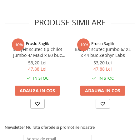
PRODUSE SIMILARE
Eruslu Saglik
Eruslu Saglik
-10%
-10%
BabyFit scutec tip chilot
BabyFit scutec Jumbo 6/ XL
Jumbo 4/ Maxi x 60 buc
x 44 buc Zephyr Labs
Zephyr Labs
53,20 Lei
53,20 Lei
47,88 Lei
47,88 Lei
IN STOC
IN STOC
ADAUGA IN COS
ADAUGA IN COS
Newsletter
Nu rata ofertele si promotiile noastre