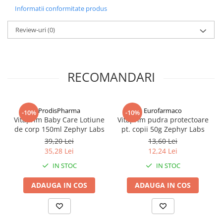
Scutecul-chilotel este usor de imbracat, doar se trag in sus si la fel
Informatii conformitate produs
de usor de scos prin ruperea lateralelor.
.
Review-uri
(0)
Fibre absorbante naturale.
Suprafata interioara nu contine Parabeni, Lotiuni, Parfum sau
Coloranti.
RECOMANDARI
Calitate buna la un pret avantajos
MOD DE ADMINISTRARE
ProdisPharma
Eurofarmaco
-10%
-10%
Vitaprim Baby Care Lotiune
Vitaprim pudra protectoare
pentru copii de 15-25kg
de corp 150ml Zephyr Labs
pt. copii 50g Zephyr Labs
39,20 Lei
13,60 Lei
35,28 Lei
12,24 Lei
IN STOC
IN STOC
ADAUGA IN COS
ADAUGA IN COS