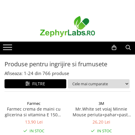
Toate Produsele
Alimentatie sanatoasa
Alimente
Dieta
Imunitate
Produse pentru ingrijire si frumusete
Ceaiuri
Afiseaza:
1-
24
din
766
produse
Altele-Alimentatie sanatoasa
FILTRE
Mama si copil
Ingrijire și cosmetice
Scutece si servetele
Farmec
3M
Cosmetice copii
Farmec crema de maini cu
Mr.White set voiaj Minnie
glicerina si vitamina E 150ml
Mouse periuta+pahar+pasta
Protectie anti-insecte
Zephyr Labs
dinti cu aroma de menta,
13,90 Lei
26,20 Lei
Hrana pentru bebelusi
75ml Zephyr Labs
IN STOC
IN STOC
Suplimente alimentare copii