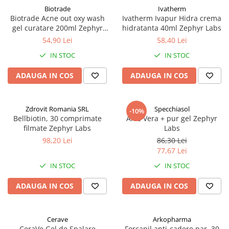
Afectiuni respiratorii
Biotrade
Ivatherm
Afectiuni digestive
Biotrade Acne out oxy wash
Ivatherm Ivapur Hidra crema
gel curatare 200ml Zephyr
hidratanta 40ml Zephyr Labs
Afectiuni osteo-articulare
Labs
54,90 Lei
58,40 Lei
Afectiuni oftalmologice
IN STOC
IN STOC
Afectiuni cardio-vasculare
Afectiuni urogenitale
ADAUGA IN COS
ADAUGA IN COS
Sanatatea mintii
Diabet
Zdrovit Romania SRL
Specchiasol
Suplimente pentru imunitate
-10%
Bellbiotin, 30 comprimate
Aloe Vera + pur gel Zephyr
Dieta
filmate Zephyr Labs
Labs
98,20 Lei
86,30 Lei
Antioxidanti
77,67 Lei
Altele-Suplimente alimentare
IN STOC
IN STOC
Promo Ianuarie-Septembrie
ADAUGA IN COS
ADAUGA IN COS
Cerave
Arkopharma
CeraVe Gel de Spalare
Forcapil anti-cadere par, 30