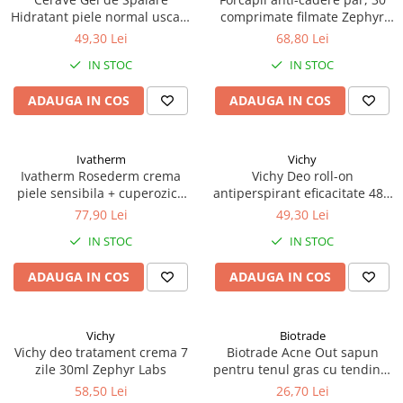
Hidratant piele normal uscata
comprimate filmate Zephyr
236 ml Zephyr Labs
Labs
49,30 Lei
68,80 Lei
IN STOC
IN STOC
ADAUGA IN COS
ADAUGA IN COS
Ivatherm
Vichy
Ivatherm Rosederm crema
Vichy Deo roll-on
piele sensibila + cuperozica
antiperspirant eficacitate 48h
SPF30 40ml Zephyr Labs
cu parfum 50ml Zephyr Labs
77,90 Lei
49,30 Lei
IN STOC
IN STOC
ADAUGA IN COS
ADAUGA IN COS
Vichy
Biotrade
Vichy deo tratament crema 7
Biotrade Acne Out sapun
zile 30ml Zephyr Labs
pentru tenul gras cu tendinta
acneica, 100g Zephyr Labs
58,50 Lei
26,70 Lei