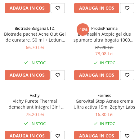
ADAUGA IN COS
ADAUGA IN COS
Produse antiparazitare
Sarcina si alaptare
Accesorii
Biotrade Bulgaria LTD.
ProdisPharma
-10%
Biotrade pachet Acne Out Gel
Dermaskin Atopic gel dus
Altele-Mama si copil
de curatare, 50 ml + Lotiune
spumare ultra bogata 1000ml
Produse pentru ingrijire si
activa, 20 ml + Crema
Zephyr Labs
66,70 Lei
81,20 Lei
hidratanta, 20 ml Zephyr Labs
frumusete
73,08 Lei
Ingrijire ten
IN STOC
IN STOC
Ingrijire maini si picioare
ADAUGA IN COS
ADAUGA IN COS
Ingrijire par
Igiena orala
Vichy
Farmec
Scutece adulti
Vichy Purete Thermal
Gerovital Stop Acnee crema
demachiant integral 3in1
Ultra activa 15ml Zephyr Labs
Igiena intima
200ml Zephyr Labs
75,20 Lei
16,80 Lei
Ingrijire corp
IN STOC
IN STOC
Produse anti-insecte
ADAUGA IN COS
ADAUGA IN COS
Protectie solara