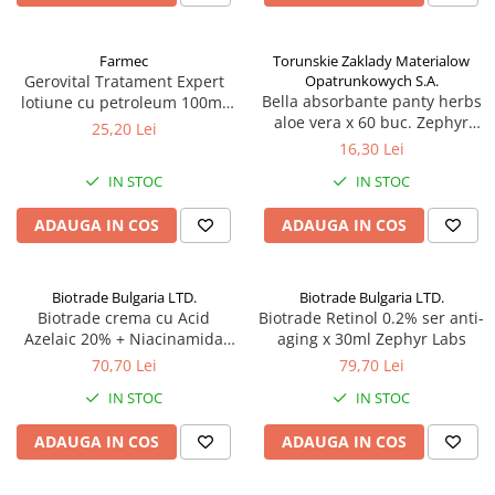
Altele-Produse pentru ingrijire si
frumusete
Farmec
Torunskie Zaklady Materialow
Gerovital Tratament Expert
Opatrunkowych S.A.
Produse tehnico-medicale
Bella absorbante panty herbs
lotiune cu petroleum 100ml
Aparatura medicala
aloe vera x 60 buc. Zephyr
Zephyr Labs
25,20 Lei
Labs
Plasturi
16,30 Lei
Altele-Produse tehnico-medicale
IN STOC
IN STOC
Sanatatea cuplului
ADAUGA IN COS
ADAUGA IN COS
Tonice sexuale
Fertilitate
Biotrade Bulgaria LTD.
Biotrade Bulgaria LTD.
Teste de sarcina si ovulatie
Biotrade crema cu Acid
Biotrade Retinol 0.2% ser anti-
Azelaic 20% + Niacinamida
aging x 30ml Zephyr Labs
Altele-Sanatatea cuplului
6%, 30 ml Zephyr Labs
70,70 Lei
79,70 Lei
Suplimente alimentare
IN STOC
IN STOC
Vitamine si minerale
ADAUGA IN COS
ADAUGA IN COS
Afectiuni
Afectiuni dermatologice