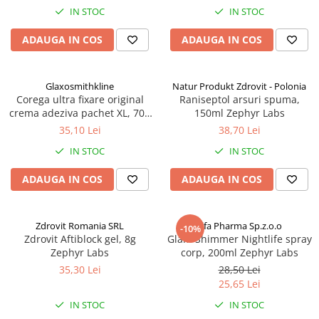
IN STOC
IN STOC
ADAUGA IN COS
ADAUGA IN COS
Glaxosmithkline
Natur Produkt Zdrovit - Polonia
Corega ultra fixare original
Raniseptol arsuri spuma,
crema adeziva pachet XL, 70g
150ml Zephyr Labs
Zephyr Labs
35,10 Lei
38,70 Lei
IN STOC
IN STOC
ADAUGA IN COS
ADAUGA IN COS
Zdrovit Romania SRL
Elfa Pharma Sp.z.o.o
-10%
Zdrovit Aftiblock gel, 8g
Glam Shimmer Nightlife spray
Zephyr Labs
corp, 200ml Zephyr Labs
35,30 Lei
28,50 Lei
25,65 Lei
IN STOC
IN STOC