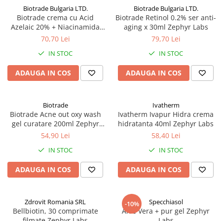
Biotrade Bulgaria LTD.
Biotrade Bulgaria LTD.
Biotrade crema cu Acid
Biotrade Retinol 0.2% ser anti-
Azelaic 20% + Niacinamida
aging x 30ml Zephyr Labs
6%, 30 ml Zephyr Labs
70,70 Lei
79,70 Lei
IN STOC
IN STOC
ADAUGA IN COS
ADAUGA IN COS
Biotrade
Ivatherm
Biotrade Acne out oxy wash
Ivatherm Ivapur Hidra crema
gel curatare 200ml Zephyr
hidratanta 40ml Zephyr Labs
Labs
54,90 Lei
58,40 Lei
IN STOC
IN STOC
ADAUGA IN COS
ADAUGA IN COS
Zdrovit Romania SRL
Specchiasol
-10%
Bellbiotin, 30 comprimate
Aloe Vera + pur gel Zephyr
filmate Zephyr Labs
Labs