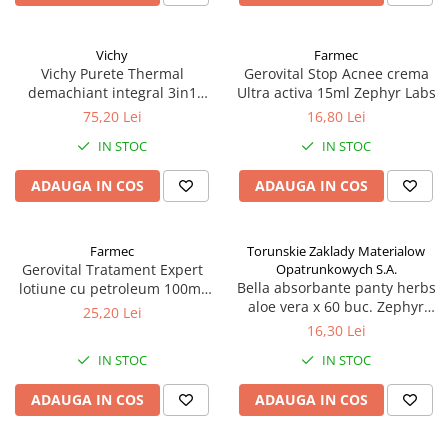
Vichy
Farmec
Vichy Purete Thermal
Gerovital Stop Acnee crema
demachiant integral 3in1
Ultra activa 15ml Zephyr Labs
200ml Zephyr Labs
75,20 Lei
16,80 Lei
IN STOC
IN STOC
ADAUGA IN COS
ADAUGA IN COS
Farmec
Torunskie Zaklady Materialow
Gerovital Tratament Expert
Opatrunkowych S.A.
Bella absorbante panty herbs
lotiune cu petroleum 100ml
aloe vera x 60 buc. Zephyr
Zephyr Labs
25,20 Lei
Labs
16,30 Lei
IN STOC
IN STOC
ADAUGA IN COS
ADAUGA IN COS