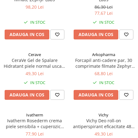
98,20 Lei
86,30 Lei
77,67 Lei
IN STOC
IN STOC
ADAUGA IN COS
ADAUGA IN COS
Cerave
Arkopharma
CeraVe Gel de Spalare
Forcapil anti-cadere par, 30
Hidratant piele normal uscata
comprimate filmate Zephyr
236 ml Zephyr Labs
Labs
49,30 Lei
68,80 Lei
IN STOC
IN STOC
ADAUGA IN COS
ADAUGA IN COS
Ivatherm
Vichy
Ivatherm Rosederm crema
Vichy Deo roll-on
piele sensibila + cuperozica
antiperspirant eficacitate 48h
SPF30 40ml Zephyr Labs
cu parfum 50ml Zephyr Labs
77,90 Lei
49,30 Lei