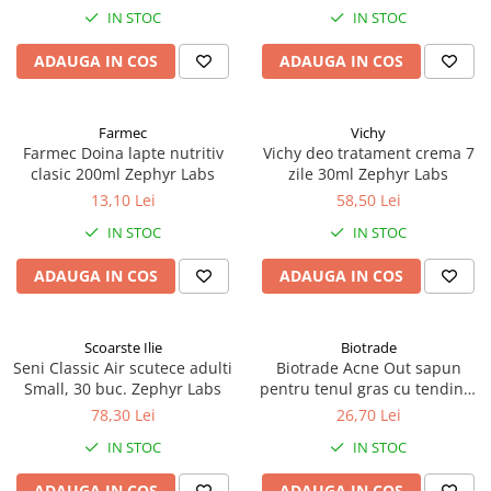
IN STOC
IN STOC
ADAUGA IN COS
ADAUGA IN COS
Farmec
Vichy
Farmec Doina lapte nutritiv
Vichy deo tratament crema 7
clasic 200ml Zephyr Labs
zile 30ml Zephyr Labs
13,10 Lei
58,50 Lei
IN STOC
IN STOC
ADAUGA IN COS
ADAUGA IN COS
Scoarste Ilie
Biotrade
Seni Classic Air scutece adulti
Biotrade Acne Out sapun
Small, 30 buc. Zephyr Labs
pentru tenul gras cu tendinta
acneica, 100g Zephyr Labs
78,30 Lei
26,70 Lei
IN STOC
IN STOC
ADAUGA IN COS
ADAUGA IN COS