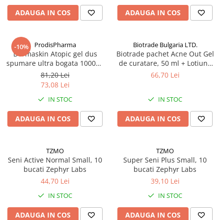
Antioxidanti
ADAUGA IN COS
ADAUGA IN COS
Altele-Suplimente alimentare
ProdisPharma
Biotrade Bulgaria LTD.
-10%
Dermaskin Atopic gel dus
Biotrade pachet Acne Out Gel
spumare ultra bogata 1000ml
de curatare, 50 ml + Lotiune
Zephyr Labs
activa, 20 ml + Crema
81,20 Lei
66,70 Lei
hidratanta, 20 ml Zephyr Labs
73,08 Lei
IN STOC
IN STOC
ADAUGA IN COS
ADAUGA IN COS
TZMO
TZMO
Seni Active Normal Small, 10
Super Seni Plus Small, 10
bucati Zephyr Labs
bucati Zephyr Labs
44,70 Lei
39,10 Lei
IN STOC
IN STOC
ADAUGA IN COS
ADAUGA IN COS