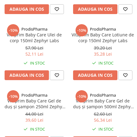
Altele-Produse pentru ingrijire si
ADAUGA IN COS
ADAUGA IN COS
frumusete
Produse tehnico-medicale
ProdisPharma
ProdisPharma
-10%
-10%
Aparatura medicala
Vitaprim Baby Care Ulei de
Vitaprim Baby Care Lotiune de
Plasturi
corp 150ml Zephyr Labs
corp 150ml Zephyr Labs
57,90 Lei
39,20 Lei
Altele-Produse tehnico-medicale
52,11 Lei
35,28 Lei
Sanatatea cuplului
IN STOC
IN STOC
Tonice sexuale
ADAUGA IN COS
ADAUGA IN COS
Fertilitate
Teste de sarcina si ovulatie
ProdisPharma
ProdisPharma
Altele-Sanatatea cuplului
-10%
-10%
Vitaprim Baby Care Gel de
Vitaprim Baby Care Gel de
Suplimente alimentare
duş şi şampon 250ml Zephyr
duş şi şampon 500ml Zephyr
Labs
Labs
Vitamine si minerale
44,00 Lei
62,60 Lei
39,60 Lei
56,34 Lei
Afectiuni
IN STOC
IN STOC
Afectiuni dermatologice