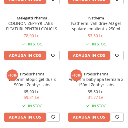
Melegatti Pharma
Ivatherm
COLINON ZEPHYR LABS –
Ivatherm Ivahidra+ AD gel
PICATURI PENTRU COLICI SI
spalare emolient x 250ml
DIGESTIE USOARA
Zephyr Labs
78,00 Lei
53,30 Lei
IN STOC
IN STOC
ADAUGA IN COS
ADAUGA IN COS
ProdisPharma
ProdisPharma
-10%
-10%
Vitaprim atopic gel dus x
Vitaprim baby apa termala x
500ml Zephyr Labs
150ml Zephyr Labs
65,90 Lei
35,30 Lei
59,31 Lei
31,77 Lei
IN STOC
IN STOC
ADAUGA IN COS
ADAUGA IN COS