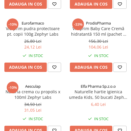
Afectiuni respiratorii
ADAUGA IN COS
ADAUGA IN COS
Afectiuni digestive
Afectiuni osteo-articulare
Eurofarmaco
ProdisPharma
-10%
-33%
Afectiuni oftalmologice
Vitaprim pudra protectoare
Vitaprim Baby Care Cremă
Afectiuni cardio-vasculare
pt. copii 100g Zephyr Labs
hidratantă 150 ml (pachet 3
buc) Zephyr Labs
Afectiuni urogenitale
26,80 Lei
156,30 Lei
24,12 Lei
104,06 Lei
Sanatatea mintii
IN STOC
IN STOC
Diabet
Suplimente pentru imunitate
ADAUGA IN COS
ADAUGA IN COS
Dieta
Antioxidanti
Aesculap
Elfa Pharma Sp.z.o.o
-10%
Altele-Suplimente alimentare
Naturia crema cu propolis x
Naturelle hartie igienica
100ml Zephyr Labs
umeda Kids, 50 bucati Zephyr
Promo Ianuarie-Septembrie
Labs
34,50 Lei
6,40 Lei
31,05 Lei
IN STOC
IN STOC
ADAUGA IN COS
ADAUGA IN COS