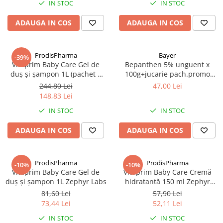
IN STOC
IN STOC
Produse antiparazitare
ADAUGA IN COS
ADAUGA IN COS
Sarcina si alaptare
Accesorii
ProdisPharma
Bayer
Altele-Mama si copil
-39%
Vitaprim Baby Care Gel de
Bepanthen 5% unguent x
Produse pentru ingrijire si
duş şi şampon 1L (pachet 3
100g+jucarie pach.promo
frumusete
buc) Zephyr Labs
Zephyr Labs
244,80 Lei
47,00 Lei
Ingrijire ten
148,83 Lei
IN STOC
IN STOC
Ingrijire maini si picioare
Ingrijire par
ADAUGA IN COS
ADAUGA IN COS
Igiena orala
Scutece adulti
ProdisPharma
ProdisPharma
-10%
-10%
Vitaprim Baby Care Gel de
Vitaprim Baby Care Cremă
Igiena intima
duş şi şampon 1L Zephyr Labs
hidratantă 150 ml Zephyr
Ingrijire corp
Labs
81,60 Lei
57,90 Lei
73,44 Lei
52,11 Lei
Produse anti-insecte
IN STOC
IN STOC
Protectie solara