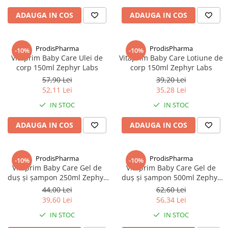
ADAUGA IN COS
ADAUGA IN COS
ProdisPharma
ProdisPharma
-10%
-10%
Vitaprim Baby Care Ulei de
Vitaprim Baby Care Lotiune de
corp 150ml Zephyr Labs
corp 150ml Zephyr Labs
57,90 Lei
39,20 Lei
52,11 Lei
35,28 Lei
IN STOC
IN STOC
ADAUGA IN COS
ADAUGA IN COS
ProdisPharma
ProdisPharma
-10%
-10%
Vitaprim Baby Care Gel de
Vitaprim Baby Care Gel de
duş şi şampon 250ml Zephyr
duş şi şampon 500ml Zephyr
Labs
Labs
44,00 Lei
62,60 Lei
39,60 Lei
56,34 Lei
IN STOC
IN STOC