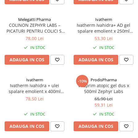
Melegatti Pharma
Ivatherm
COLINON ZEPHYR LABS –
Ivatherm Ivahidra+ AD gel
PICATURI PENTRU COLICI SI
spalare emolient x 250ml
DIGESTIE USOARA
Zephyr Labs
78,00 Lei
53,30 Lei
IN STOC
IN STOC
ADAUGA IN COS
ADAUGA IN COS
Ivatherm
ProdisPharma
-10%
Ivatherm ivahidra + ulei
Vitaprim atopic gel dus x
spalare emolient x 400ml
500ml Zephyr Labs
Zephyr Labs
78,50 Lei
65,90 Lei
59,31 Lei
IN STOC
IN STOC
ADAUGA IN COS
ADAUGA IN COS