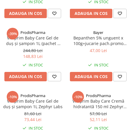
IN STOC
IN STOC
Antioxidanti
Altele-Suplimente alimentare
ADAUGA IN COS
ADAUGA IN COS
ProdisPharma
Bayer
-39%
Vitaprim Baby Care Gel de
Bepanthen 5% unguent x
duş şi şampon 1L (pachet 3
100g+jucarie pach.promo
buc) Zephyr Labs
Zephyr Labs
244,80 Lei
47,00 Lei
148,83 Lei
IN STOC
IN STOC
ADAUGA IN COS
ADAUGA IN COS
ProdisPharma
ProdisPharma
-10%
-10%
Vitaprim Baby Care Gel de
Vitaprim Baby Care Cremă
duş şi şampon 1L Zephyr Labs
hidratantă 150 ml Zephyr
Labs
81,60 Lei
57,90 Lei
73,44 Lei
52,11 Lei
IN STOC
IN STOC