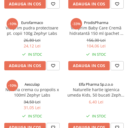
ADAUGA IN COS
ADAUGA IN COS
Eurofarmaco
ProdisPharma
-10%
-33%
Vitaprim pudra protectoare
Vitaprim Baby Care Cremă
pt. copii 100g Zephyr Labs
hidratantă 150 ml (pachet 3
buc) Zephyr Labs
26,80 Lei
156,30 Lei
24,12 Lei
104,06 Lei
IN STOC
IN STOC
ADAUGA IN COS
ADAUGA IN COS
Aesculap
Elfa Pharma Sp.z.o.o
-10%
Naturia crema cu propolis x
Naturelle hartie igienica
100ml Zephyr Labs
umeda Kids, 50 bucati Zephyr
Labs
34,50 Lei
6,40 Lei
31,05 Lei
IN STOC
IN STOC
ADAUGA IN COS
ADAUGA IN COS