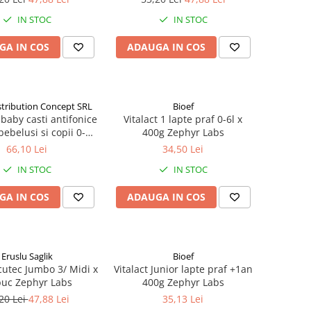
IN STOC
IN STOC
GA IN COS
ADAUGA IN COS
stribution Concept SRL
Bioef
baby casti antifonice
Vitalact 1 lapte praf 0-6l x
ebelusi si copii 0-4
400g Zephyr Labs
Y00257) Zephyr Labs
66,10 Lei
34,50 Lei
IN STOC
IN STOC
GA IN COS
ADAUGA IN COS
Eruslu Saglik
Bioef
cutec Jumbo 3/ Midi x
Vitalact Junior lapte praf +1an
buc Zephyr Labs
400g Zephyr Labs
20 Lei
47,88 Lei
35,13 Lei