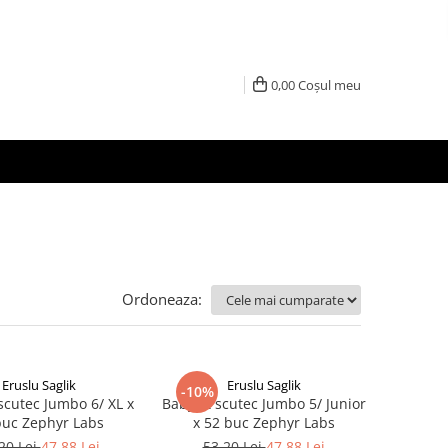
0,00
Coșul meu
Ordoneaza:
Eruslu Saglik
Eruslu Saglik
-10%
scutec Jumbo 6/ XL x
BabyFit scutec Jumbo 5/ Junior
buc Zephyr Labs
x 52 buc Zephyr Labs
20 Lei
47,88 Lei
53,20 Lei
47,88 Lei