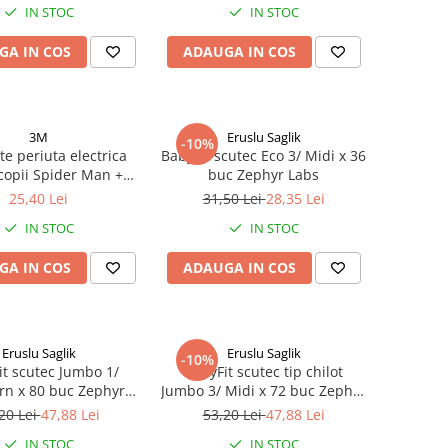
IN STOC
IN STOC
GA IN COS
ADAUGA IN COS
3M
Eruslu Saglik
-10%
e periuta electrica
BabyFit scutec Eco 3/ Midi x 36
copii Spider Man +4
buc Zephyr Labs
i Zephyr Labs
25,40 Lei
31,50 Lei
28,35 Lei
IN STOC
IN STOC
GA IN COS
ADAUGA IN COS
Eruslu Saglik
Eruslu Saglik
-10%
it scutec Jumbo 1/
BabyFit scutec tip chilot
n x 80 buc Zephyr
Jumbo 3/ Midi x 72 buc Zephyr
Labs
Labs
20 Lei
47,88 Lei
53,20 Lei
47,88 Lei
IN STOC
IN STOC