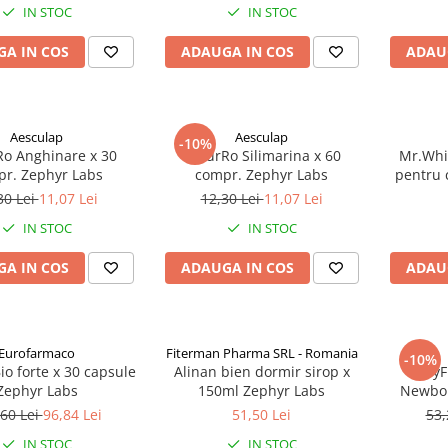
IN STOC
IN STOC
A IN COS
ADAUGA IN COS
ADAU
Aesculap
Aesculap
-10%
o Anghinare x 30
NaturRo Silimarina x 60
Mr.Whit
r. Zephyr Labs
compr. Zephyr Labs
pentru 
an
30 Lei
11,07 Lei
12,30 Lei
11,07 Lei
IN STOC
IN STOC
A IN COS
ADAUGA IN COS
ADAU
Eurofarmaco
Fiterman Pharma SRL - Romania
-10%
io forte x 30 capsule
Alinan bien dormir sirop x
BabyF
Zephyr Labs
150ml Zephyr Labs
Newbor
60 Lei
96,84 Lei
51,50 Lei
53,
IN STOC
IN STOC