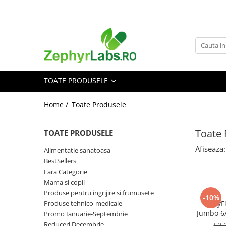
Toate Produsele
Alimentatie sanatoasa
Alimente
TOATE PRODUSELE
Dieta
Imunitate
Home /
Toate Produsele
Ceaiuri
Altele-Alimentatie sanatoasa
Toate 
TOATE PRODUSELE
Mama si copil
Afiseaza:
Alimentatie sanatoasa
Ingrijire și cosmetice
BestSellers
Scutece si servetele
Fara Categorie
Cosmetice copii
Mama si copil
Produse pentru ingrijire si frumusete
Protectie anti-insecte
-10%
Produse tehnico-medicale
BabyFi
Hrana pentru bebelusi
Jumbo 6/
Promo Ianuarie-Septembrie
Suplimente alimentare copii
Reduceri Decembrie
53,