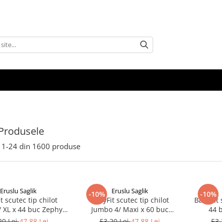
Produsele
1-
24
din
1600
produse
Eruslu Saglik
Eruslu Saglik
-10%
-10%
t scutec tip chilot
BabyFit scutec tip chilot
BabyFit 
 XL x 44 buc Zephyr
Jumbo 4/ Maxi x 60 buc
44 
Labs
Zephyr Labs
20 Lei
47,88 Lei
53,20 Lei
47,88 Lei
53,