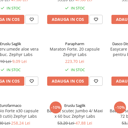
IN STOC
IN STOC
A IN COS
ADAUGA IN COS
ADAU
Eruslu Saglik
Parapharm
Dasco Di
serv.umede aloe vera
Maraton Forte, 20 capsule
Easycare 
 buc. Zephyr Labs
Zephyr Labs
pentru b
ani (EAS
,10 Lei
9,09 Lei
223,70 Lei
IN STOC
IN STOC
A IN COS
ADAUGA IN COS
ADAU
Eurofarmaco
Eruslu Saglik
-10%
-10%
io Forte x30 capsule
BabyFit scutec Jumbo 4/ Maxi
BabyFit s
3 cutii) Zephyr Labs
x 60 buc Zephyr Labs
72 
80 Lei
258,24 Lei
53,20 Lei
47,88 Lei
53,