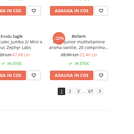
GA IN COS
ADAUGA IN COS
Eruslu Saglik
Biofarm
-20%
cutec Jumbo 2/ Mini x
Cavit Junior multivitamine
buc Zephyr Labs
aroma vanilie, 20 comprimate
masticabile Zephyr Labs
20 Lei
47,88 Lei
28,00 Lei
22,40 Lei
IN STOC
IN STOC
GA IN COS
ADAUGA IN COS
1
2
3
67
...