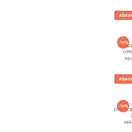
Altele-Produse pentru ingrijire si
frumusete
ADAUG
Produse tehnico-medicale
Aparatura medicala
Plasturi
-10%
NaturR
Altele-Produse tehnico-medicale
comp
Sanatatea cuplului
12,
Tonice sexuale
Fertilitate
ADAUG
Teste de sarcina si ovulatie
Altele-Sanatatea cuplului
Suplimente alimentare
-10%
Vitamine si minerale
Cholest B
Afectiuni
107,
Afectiuni dermatologice