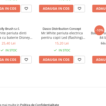
A IN COS
ADAUGA IN COS
ADAU
olly Brush s.r.l.
Dasco Distribution Concept
-10%
ite periuta dinti
Mr.White periuta electrica
BabyFit s
ca cu baterie Disney
pentru copii Led (flashing)
84 
ey Zephyr Labs
Spider-Man +3 ani Zephyr
25,40 Lei
15,20 Lei
53,
Labs
IN STOC
IN STOC
A IN COS
ADAUGA IN COS
ADAU
la mai multe in
Politica de Confidentialitate