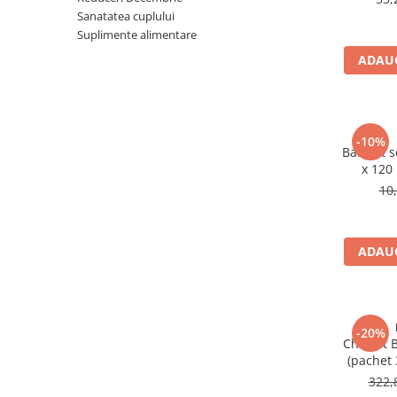
Sanatatea cuplului
Produse antiparazitare
Suplimente alimentare
Sarcina si alaptare
ADAUG
Accesorii
Altele-Mama si copil
Produse pentru ingrijire si
-10%
frumusete
BabyFit 
x 120
Ingrijire ten
10
Ingrijire maini si picioare
Ingrijire par
ADAUG
Igiena orala
Scutece adulti
Igiena intima
-20%
Ingrijire corp
Cholest B
(pachet 
Produse anti-insecte
322,
Protectie solara