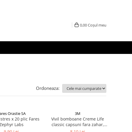
0,00
Coșul meu
Ordoneaza:
ares Orastie SA
3M
istres x 20 plic Fares
Vivil bomboane Creme Life
Zephyr Labs
classic capsuni fara zahar,
60g Zephyr Labs
9,90 Lei
8,10 Lei