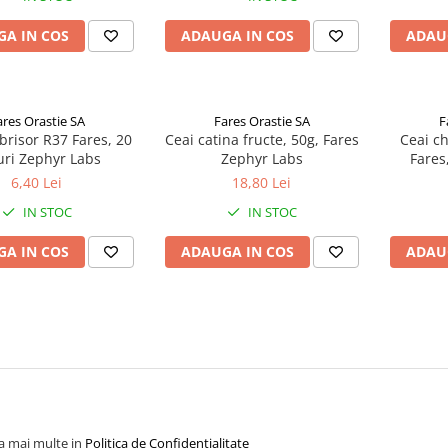
A IN COS
ADAUGA IN COS
ADAU
ares Orastie SA
Fares Orastie SA
F
brisor R37 Fares, 20
Ceai catina fructe, 50g, Fares
Ceai c
uri Zephyr Labs
Zephyr Labs
Fares
6,40 Lei
18,80 Lei
IN STOC
IN STOC
A IN COS
ADAUGA IN COS
ADAU
la mai multe in
Politica de Confidentialitate