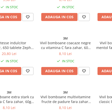
IN STOC
IN STOC
A IN COS
ADAUGA IN COS
ADAU
3M
tesse indulcitor
Vivil bomboane coacaze negre
Vivil b
, 650 tablete Zephyr
cu vitamina C fara zahar, 60g
mentol fa
Labs
Zephyr Labs
20,80 Lei
8,10 Lei
IN STOC
IN STOC
A IN COS
ADAUGA IN COS
ADAU
3M
3M
boane extra stark cu
Vivil bomboane multivitamine
Vivil b
a C fara zahar, 60g
fructe de padure fara zahar,
classic 
Zephyr Labs
60g Zephyr Labs
zahar
8,10 Lei
8,10 Lei