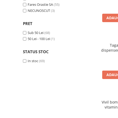
Fares Orastie SA
(55)
Produse antiparazitare
NECUNOSCUT
(3)
Sarcina si alaptare
ADAUG
Accesorii
PRET
Altele-Mama si copil
Sub 50 Lei
(68)
Produse pentru ingrijire si
50 Lei - 100 Lei
(1)
frumusete
Taga
dispenser
Ingrijire ten
STATUS STOC
Ingrijire maini si picioare
In stoc
(69)
Ingrijire par
ADAUG
Igiena orala
Scutece adulti
Igiena intima
Ingrijire corp
Vivil bom
vitamin
Produse anti-insecte
Protectie solara