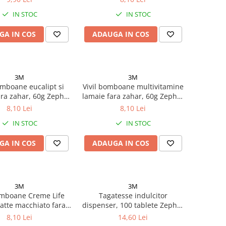
IN STOC
IN STOC
GA IN COS
ADAUGA IN COS
3M
3M
omboane eucalipt si
Vivil bomboane multivitamine
ra zahar, 60g Zephyr
lamaie fara zahar, 60g Zephyr
Labs
Labs
8,10 Lei
8,10 Lei
IN STOC
IN STOC
GA IN COS
ADAUGA IN COS
3M
3M
omboane Creme Life
Tagatesse indulcitor
latte macchiato fara
dispenser, 100 tablete Zephyr
, 60g Zephyr Labs
Labs
8,10 Lei
14,60 Lei