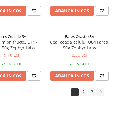
GA IN COS
ADAUGA IN COS
ares Orastie SA
Fares Orastie SA
himion fructe, D117
Ceai coada calului U84 Fares,
, 50g Zephyr Labs
50g Zephyr Labs
9,10 Lei
8,30 Lei
IN STOC
IN STOC
GA IN COS
ADAUGA IN COS
1
2
3