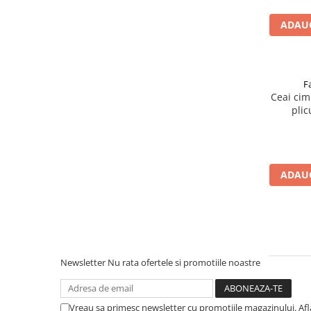
Afectiuni respiratorii
Afectiuni digestive
ADAUG
Afectiuni osteo-articulare
Afectiuni oftalmologice
Afectiuni cardio-vasculare
F
Afectiuni urogenitale
Ceai cim
plic
Sanatatea mintii
Diabet
Suplimente pentru imunitate
Dieta
ADAUG
Antioxidanti
Altele-Suplimente alimentare
Promo Ianuarie-Septembrie
Newsletter
Nu rata ofertele si promotiile noastre
Vreau sa primesc newsletter cu promotiile magazinului. Af