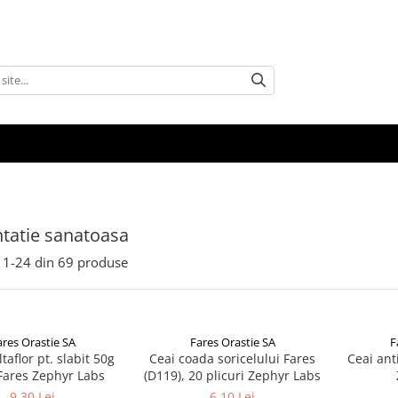
tatie sanatoasa
1-
24
din
69
produse
ares Orastie SA
Fares Orastie SA
F
taflor pt. slabit 50g
Ceai coada soricelului Fares
Ceai ant
Fares Zephyr Labs
(D119), 20 plicuri Zephyr Labs
9,30 Lei
6,10 Lei