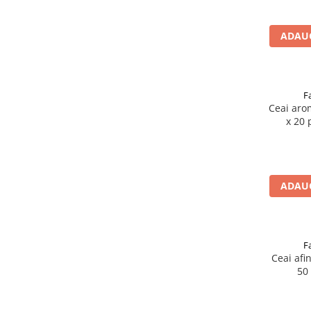
Altele-Produse pentru ingrijire si
frumusete
ADAUG
Produse tehnico-medicale
Aparatura medicala
Plasturi
F
Ceai aro
Altele-Produse tehnico-medicale
x 20 
Sanatatea cuplului
Tonice sexuale
Fertilitate
ADAUG
Teste de sarcina si ovulatie
Altele-Sanatatea cuplului
Suplimente alimentare
F
Vitamine si minerale
Ceai afi
50
Afectiuni
Afectiuni dermatologice