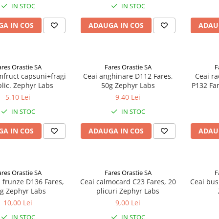
IN STOC
IN STOC
A IN COS
ADAUGA IN COS
ADAU
ares Orastie SA
Fares Orastie SA
F
mfruct capsuni+fragi
Ceai anghinare D112 Fares,
Ceai ra
plic. Zephyr Labs
50g Zephyr Labs
P132 Far
5,10 Lei
9,40 Lei
IN STOC
IN STOC
A IN COS
ADAUGA IN COS
ADAU
ares Orastie SA
Fares Orastie SA
F
n frunze D136 Fares,
Ceai calmocard C23 Fares, 20
Ceai bus
 g Zephyr Labs
plicuri Zephyr Labs
10,00 Lei
9,00 Lei
IN STOC
IN STOC