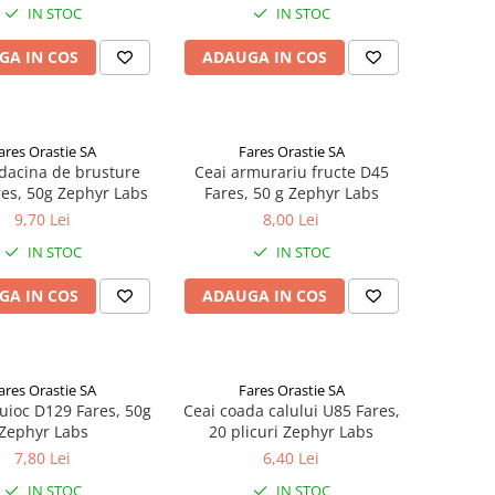
IN STOC
IN STOC
GA IN COS
ADAUGA IN COS
ares Orastie SA
Fares Orastie SA
dacina de brusture
Ceai armurariu fructe D45
es, 50g Zephyr Labs
Fares, 50 g Zephyr Labs
9,70 Lei
8,00 Lei
IN STOC
IN STOC
GA IN COS
ADAUGA IN COS
ares Orastie SA
Fares Orastie SA
uioc D129 Fares, 50g
Ceai coada calului U85 Fares,
Zephyr Labs
20 plicuri Zephyr Labs
7,80 Lei
6,40 Lei
IN STOC
IN STOC