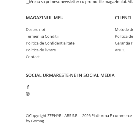
Vreau sa primesc newsletter cu promotiile magazinului. Af
Altele-Produse pentru ingrijire si
frumusete
MAGAZINUL MEU
CLIENTI
Produse tehnico-medicale
Despre noi
Metode de
Aparatura medicala
Termeni si Conditii
Politica d
Plasturi
Politica de Confidentialitate
Garantia 
Altele-Produse tehnico-medicale
Politica de livrare
ANPC
Contact
Sanatatea cuplului
Tonice sexuale
Fertilitate
SOCIAL
URMARESTE-NE IN SOCIAL MEDIA
Teste de sarcina si ovulatie
Altele-Sanatatea cuplului
Suplimente alimentare
Vitamine si minerale
©Copyright ZEPHYR LABS S.R.L. 2026
Platforma E-commerce
Afectiuni
by Gomag
Afectiuni dermatologice