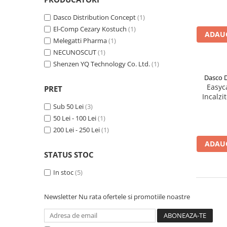
Produse antiparazitare
Dasco Distribution Concept
(1)
Sarcina si alaptare
El-Comp Cezary Kostuch
(1)
ADAUG
Melegatti Pharma
(1)
Accesorii
NECUNOSCUT
(1)
Altele-Mama si copil
Shenzen YQ Technology Co. Ltd.
(1)
Produse pentru ingrijire si
Dasco D
frumusete
Easyc
PRET
Incalzit
Ingrijire ten
pentru b
Sub 50 Lei
(3)
Ingrijire maini si picioare
lapte
50 Lei - 100 Lei
(1)
Ingrijire par
200 Lei - 250 Lei
(1)
ADAUG
Igiena orala
STATUS STOC
Scutece adulti
In stoc
(5)
Igiena intima
Ingrijire corp
Newsletter
Nu rata ofertele si promotiile noastre
Produse anti-insecte
Protectie solara