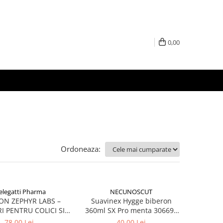
0,00
Ordoneaza:
legatti Pharma
NECUNOSCUT
ON ZEPHYR LABS –
Suavinex Hygge biberon
I PENTRU COLICI SI
360ml SX Pro menta 306692
GESTIE USOARA
Zephyr Labs
78,00 Lei
40,00 Lei