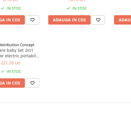
IN STOC
IN STOC
A IN COS
ADAUGA IN COS
ADAU
istribution Concept
are baby Set 2in1
or electric portabil
iberoane si dozator
221,20 Lei
 praf Zephyr Labs
IN STOC
A IN COS