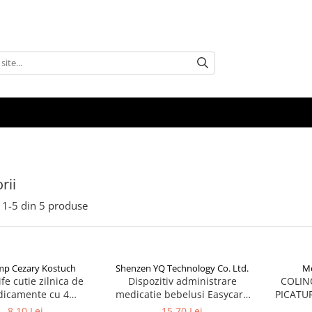
rii
1-
5
din
5
produse
mp Cezary Kostuch
Shenzen YQ Technology Co. Ltd.
Me
ife cutie zilnica de
Dispozitiv administrare
COLIN
icamente cu 4
medicatie bebelusi Easycare
PICATUR
imente Zephyr Labs
baby, 10ml Zephyr Labs
DI
8,10 Lei
15,70 Lei