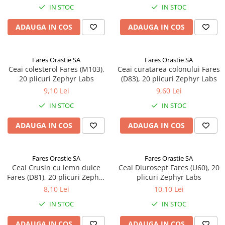
IN STOC
IN STOC
ADAUGA IN COS
ADAUGA IN COS
Fares Orastie SA
Fares Orastie SA
Ceai colesterol Fares (M103),
Ceai curatarea colonului Fares
20 plicuri Zephyr Labs
(D83), 20 plicuri Zephyr Labs
9,10 Lei
9,60 Lei
IN STOC
IN STOC
ADAUGA IN COS
ADAUGA IN COS
Fares Orastie SA
Fares Orastie SA
Ceai Crusin cu lemn dulce
Ceai Diurosept Fares (U60), 20
Fares (D81), 20 plicuri Zephyr
plicuri Zephyr Labs
Labs
8,10 Lei
10,10 Lei
IN STOC
IN STOC
ADAUGA IN COS
ADAUGA IN COS