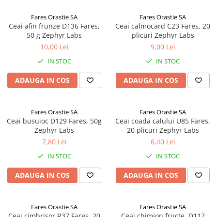
Fares Orastie SA
Fares Orastie SA
Ceai afin frunze D136 Fares,
Ceai calmocard C23 Fares, 20
50 g Zephyr Labs
plicuri Zephyr Labs
10,00 Lei
9,00 Lei
IN STOC
IN STOC
ADAUGA IN COS
ADAUGA IN COS
Fares Orastie SA
Fares Orastie SA
Ceai busuioc D129 Fares, 50g
Ceai coada calului U85 Fares,
Zephyr Labs
20 plicuri Zephyr Labs
7,80 Lei
6,40 Lei
IN STOC
IN STOC
ADAUGA IN COS
ADAUGA IN COS
Fares Orastie SA
Fares Orastie SA
Ceai cimbrisor R37 Fares, 20
Ceai chimion fructe, D117