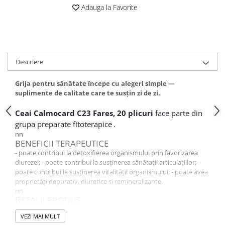
Adauga la Favorite
Altele-Produse pentru ingrijire si
frumusete
Produse tehnico-medicale
Aparatura medicala
Descriere
Plasturi
Altele-Produse tehnico-medicale
Grija pentru sănătate începe cu alegeri simple —
suplimente de calitate care te susțin zi de zi.
Sanatatea cuplului
Tonice sexuale
Ceai Calmocard C23 Fares, 20 plicuri
face parte din
grupa preparate fitoterapice
.
Fertilitate
nn
Teste de sarcina si ovulatie
BENEFICII TERAPEUTICE
- poate contribui la detoxifierea organismului prin favorizarea
Altele-Sanatatea cuplului
diurezei; - poate contribui la susținerea sănătații articulațiilor; -
poate contribui la susținerea vitalității organismului; - poate avea
Suplimente alimentare
proprietăți depurativ, diuretice si remineralizante.
Vitamine si minerale
nn
DETALII PRODUS
Afectiuni
Precautii: La dozele recomandate nu se cunosc.
Afectiuni dermatologice
VEZI MAI MULT
nn