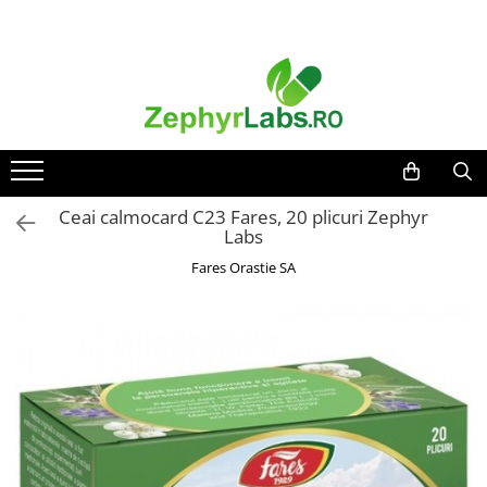
Toate Produsele
Alimentatie sanatoasa
Alimente
Dieta
Imunitate
Ceai calmocard C23 Fares, 20 plicuri Zephyr
Labs
Ceaiuri
Fares Orastie SA
Altele-Alimentatie sanatoasa
Mama si copil
Ingrijire și cosmetice
Scutece si servetele
Cosmetice copii
Protectie anti-insecte
Hrana pentru bebelusi
Suplimente alimentare copii