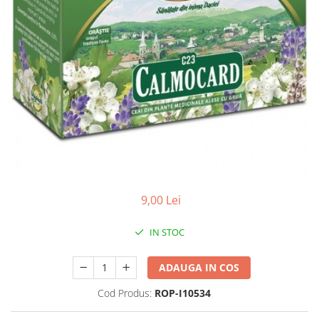
Produse antiparazitare
Sarcina si alaptare
Accesorii
Altele-Mama si copil
Produse pentru ingrijire si
frumusete
Ingrijire ten
Ingrijire maini si picioare
Ingrijire par
9,00 Lei
Igiena orala
Scutece adulti
IN STOC
Igiena intima
ADAUGA IN COS
Ingrijire corp
Produse anti-insecte
Cod Produs:
ROP-I10534
Protectie solara