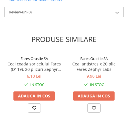
COMPOZIȚIE
Partea superioară a plantei Achillea millefolium L., fam.
Review-uri
(0)
Asteraceae, care conține ulei volatil, principii amare, flavonoide,
alcaloizi, steroli, tanin, colina, vitamina K.
nn
MOD DE ADMINISTRARE
Uz intern:se beau 2-3 căni cu ceai pe zi. Uz extern: se aplică băi
PRODUSE SIMILARE
locale și comprese. Preparare: Se prepară infuzie din 1-2 lingurițe
plantă la o cană cu apă.
Fares Orastie SA
Fares Orastie SA
Ceai coada soricelului Fares
Ceai antistres x 20 plic
(D119), 20 plicuri Zephyr
Fares Zephyr Labs
Labs
6,10 Lei
9,90 Lei
IN STOC
IN STOC
ADAUGA IN COS
ADAUGA IN COS