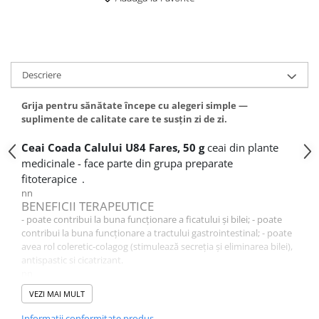
Descriere
Grija pentru sănătate începe cu alegeri simple —
suplimente de calitate care te susțin zi de zi.
Ceai Coada Calului U84 Fares, 50 g
ceai din plante
medicinale -
face parte din grupa preparate
fitoterapice
.
nn
BENEFICII TERAPEUTICE
- poate contribui la buna funcționare a ficatului și bilei; - poate
contribui la buna funcționare a tractului gastrointestinal; - poate
avea rol coleretic-colagog (stimulează secreția și eliminarea bilei),
antispastic si cicatrizant.
nn
DETALII PRODUS
VEZI MAI MULT
Precautii: La dozele recomandate nu se cunosc.
nn
Informatii conformitate produs