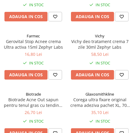
IN STOC
IN STOC
ADAUGA IN COS
ADAUGA IN COS
Farmec
Vichy
Gerovital Stop Acnee crema
Vichy deo tratament crema 7
Ultra activa 15ml Zephyr Labs
zile 30ml Zephyr Labs
16,80 Lei
58,50 Lei
IN STOC
IN STOC
ADAUGA IN COS
ADAUGA IN COS
Biotrade
Glaxosmithkline
Biotrade Acne Out sapun
Corega ultra fixare original
pentru tenul gras cu tendinta
crema adeziva pachet XL, 70g
acneica, 100g Zephyr Labs
Zephyr Labs
26,70 Lei
35,10 Lei
IN STOC
IN STOC
ADAUGA IN COS
ADAUGA IN COS