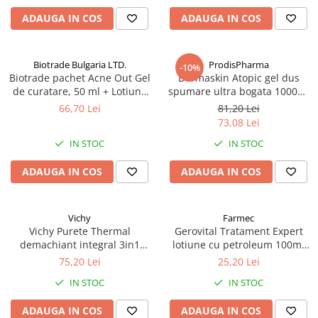
Antioxidanti
ADAUGA IN COS
ADAUGA IN COS
Altele-Suplimente alimentare
Biotrade Bulgaria LTD.
ProdisPharma
-10%
Biotrade pachet Acne Out Gel
Dermaskin Atopic gel dus
de curatare, 50 ml + Lotiune
spumare ultra bogata 1000ml
activa, 20 ml + Crema
Zephyr Labs
66,70 Lei
81,20 Lei
hidratanta, 20 ml Zephyr Labs
73,08 Lei
IN STOC
IN STOC
ADAUGA IN COS
ADAUGA IN COS
Vichy
Farmec
Vichy Purete Thermal
Gerovital Tratament Expert
demachiant integral 3in1
lotiune cu petroleum 100ml
200ml Zephyr Labs
Zephyr Labs
75,20 Lei
25,20 Lei
IN STOC
IN STOC
ADAUGA IN COS
ADAUGA IN COS