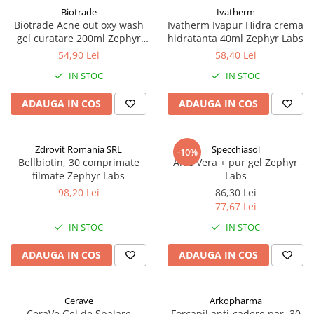
Biotrade
Ivatherm
Biotrade Acne out oxy wash
Ivatherm Ivapur Hidra crema
gel curatare 200ml Zephyr
hidratanta 40ml Zephyr Labs
Labs
54,90 Lei
58,40 Lei
IN STOC
IN STOC
ADAUGA IN COS
ADAUGA IN COS
Zdrovit Romania SRL
Specchiasol
-10%
Bellbiotin, 30 comprimate
Aloe Vera + pur gel Zephyr
filmate Zephyr Labs
Labs
98,20 Lei
86,30 Lei
77,67 Lei
IN STOC
IN STOC
ADAUGA IN COS
ADAUGA IN COS
Cerave
Arkopharma
CeraVe Gel de Spalare
Forcapil anti-cadere par, 30