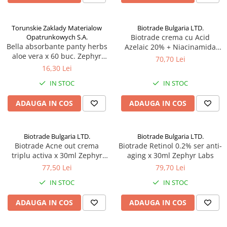
Torunskie Zaklady Materialow
Biotrade Bulgaria LTD.
Opatrunkowych S.A.
Biotrade crema cu Acid
Bella absorbante panty herbs
Azelaic 20% + Niacinamida
aloe vera x 60 buc. Zephyr
6%, 30 ml Zephyr Labs
70,70 Lei
Labs
16,30 Lei
IN STOC
IN STOC
ADAUGA IN COS
ADAUGA IN COS
Biotrade Bulgaria LTD.
Biotrade Bulgaria LTD.
Biotrade Acne out crema
Biotrade Retinol 0.2% ser anti-
triplu activa x 30ml Zephyr
aging x 30ml Zephyr Labs
Labs
77,50 Lei
79,70 Lei
IN STOC
IN STOC
ADAUGA IN COS
ADAUGA IN COS