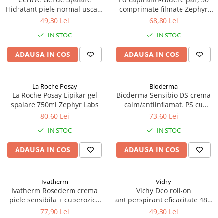
Hidratant piele normal uscata
comprimate filmate Zephyr
236 ml Zephyr Labs
Labs
49,30 Lei
68,80 Lei
IN STOC
IN STOC
ADAUGA IN COS
ADAUGA IN COS
La Roche Posay
Bioderma
La Roche Posay Lipikar gel
Bioderma Sensibio DS crema
spalare 750ml Zephyr Labs
calm/antiinflamat. PS cu
roseata 40ml Zephyr Labs
80,60 Lei
73,60 Lei
IN STOC
IN STOC
ADAUGA IN COS
ADAUGA IN COS
Ivatherm
Vichy
Ivatherm Rosederm crema
Vichy Deo roll-on
piele sensibila + cuperozica
antiperspirant eficacitate 48h
SPF30 40ml Zephyr Labs
cu parfum 50ml Zephyr Labs
77,90 Lei
49,30 Lei