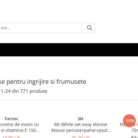
e pentru ingrijire si frumusete
1-
24
din
771
produse
Farmec
3M
-10%
crema de maini cu
Mr.White set voiaj Minnie
Naturia 
a si vitamina E 150ml
Mouse periuta+pahar+pasta
75
Zephyr Labs
dinti cu aroma de menta,
13,90 Lei
26,20 Lei
57,