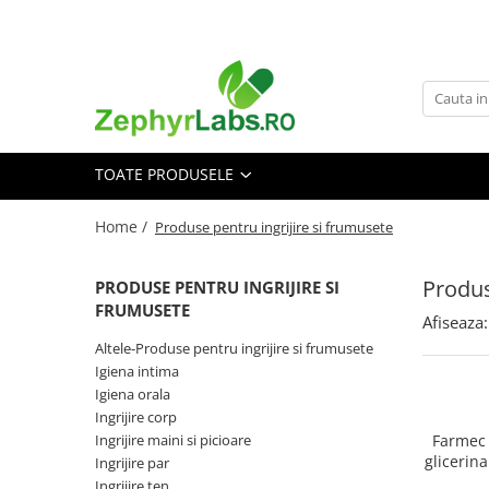
Toate Produsele
Alimentatie sanatoasa
Alimente
TOATE PRODUSELE
Dieta
Imunitate
Home /
Produse pentru ingrijire si frumusete
Ceaiuri
Altele-Alimentatie sanatoasa
Produs
PRODUSE PENTRU INGRIJIRE SI
Mama si copil
FRUMUSETE
Afiseaza:
Ingrijire și cosmetice
Altele-Produse pentru ingrijire si frumusete
Scutece si servetele
Igiena intima
Cosmetice copii
Igiena orala
Ingrijire corp
Protectie anti-insecte
Ingrijire maini si picioare
Farmec 
Hrana pentru bebelusi
glicerin
Ingrijire par
Suplimente alimentare copii
Ingrijire ten