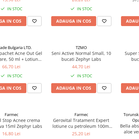
75ml Zephyr Labs
IN STOC
IN STOC
A IN COS
ADAUGA IN COS
ADAU
rade Bulgaria LTD.
TZMO
 pachet Acne Out Gel
Seni Active Normal Small, 10
Super 
are, 50 ml + Lotiune
bucati Zephyr Labs
buc
a, 20 ml + Crema
66,70 Lei
44,70 Lei
a, 20 ml Zephyr Labs
IN STOC
IN STOC
A IN COS
ADAUGA IN COS
ADAU
Farmec
Farmec
Torunsk
al Stop Acnee crema
Gerovital Tratament Expert
Opa
Bella ab
iva 15ml Zephyr Labs
lotiune cu petroleum 100ml
aloe ve
Zephyr Labs
16,80 Lei
25,20 Lei