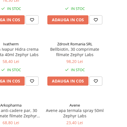
16,30 Lei
IN STOC
IN STOC
GA IN COS
ADAUGA IN COS
Ivatherm
Zdrovit Romania SRL
 Ivapur Hidra crema
Bellbiotin, 30 comprimate
ta 40ml Zephyr Labs
filmate Zephyr Labs
58,40 Lei
98,20 Lei
IN STOC
IN STOC
GA IN COS
ADAUGA IN COS
Arkopharma
Avene
 anti-cadere par, 30
Avene apa termala spray 50ml
ate filmate Zephyr
Zephyr Labs
Labs
68,80 Lei
23,40 Lei