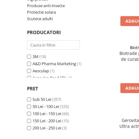
Produse anti-insecte
Produse antiparazitare
Protectie solara
Sarcina si alaptare
Scutece adulti
ADAUG
Accesorii
PRODUCATORI
Altele-Mama si copil
Produse pentru ingrijire si
Biot
frumusete
Biotrade
3M
(18)
de curat
Ingrijire ten
A&D Pharma Marketing
(1)
activ
Ingrijire maini si picioare
Aesculap
(1)
hidratant
Aesculap Prod SRL
(4)
Ingrijire par
Arkopharma
(4)
ADAUG
PRET
Igiena orala
Avene
(30)
Scutece adulti
B.Well Swiss AG
Sub 50 Lei
(357)
(3)
Bioderma
50 Lei - 100 Lei
(64)
(335)
Igiena intima
Bioderma Laboratoire Dermatologique
100 Lei - 150 Lei
(66)
(3)
Ingrijire corp
Gerovit
Biotrade
150 Lei - 200 Lei
(30)
(10)
Ultra act
Produse anti-insecte
Biotrade Bulgaria LTD.
200 Lei - 250 Lei
(3)
(9)
Cerave
(15)
Protectie solara