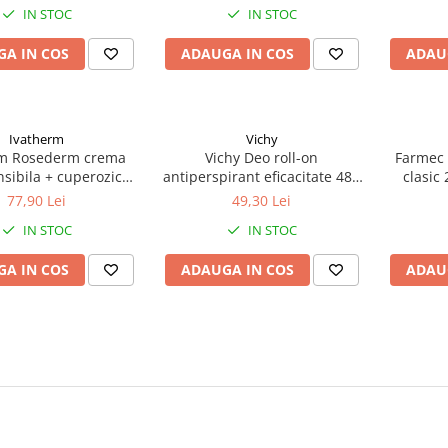
IN STOC
IN STOC
A IN COS
ADAUGA IN COS
ADAU
Ivatherm
Vichy
rm Rosederm crema
Vichy Deo roll-on
Farmec 
nsibila + cuperozica
antiperspirant eficacitate 48h
clasic
40ml Zephyr Labs
cu parfum 50ml Zephyr Labs
77,90 Lei
49,30 Lei
IN STOC
IN STOC
A IN COS
ADAUGA IN COS
ADAU