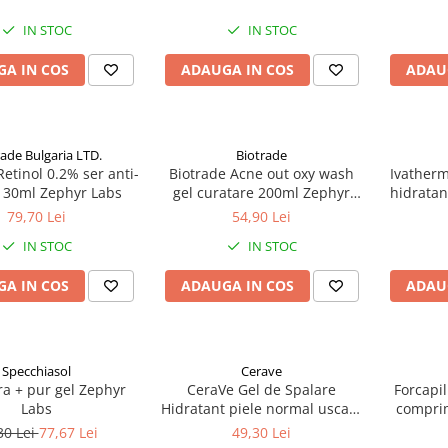
IN STOC
IN STOC
A IN COS
ADAUGA IN COS
ADAU
rade Bulgaria LTD.
Biotrade
Retinol 0.2% ser anti-
Biotrade Acne out oxy wash
Ivatherm
x 30ml Zephyr Labs
gel curatare 200ml Zephyr
hidratan
Labs
79,70 Lei
54,90 Lei
IN STOC
IN STOC
A IN COS
ADAUGA IN COS
ADAU
Specchiasol
Cerave
ra + pur gel Zephyr
CeraVe Gel de Spalare
Forcapil
Labs
Hidratant piele normal uscata
comprim
236 ml Zephyr Labs
30 Lei
77,67 Lei
49,30 Lei