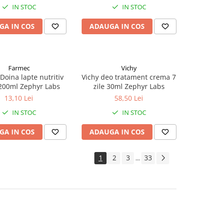
IN STOC
IN STOC
GA IN COS
ADAUGA IN COS
Farmec
Vichy
Doina lapte nutritiv
Vichy deo tratament crema 7
 200ml Zephyr Labs
zile 30ml Zephyr Labs
13,10 Lei
58,50 Lei
IN STOC
IN STOC
GA IN COS
ADAUGA IN COS
1
2
3
33
...