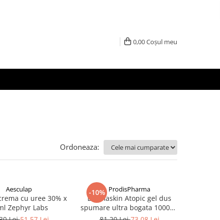
0,00
Coșul meu
Ordoneaza:
Aesculap
ProdisPharma
-10%
crema cu uree 30% x
Dermaskin Atopic gel dus
ml Zephyr Labs
spumare ultra bogata 1000ml
Zephyr Labs
30 Lei
51,57 Lei
81,20 Lei
73,08 Lei