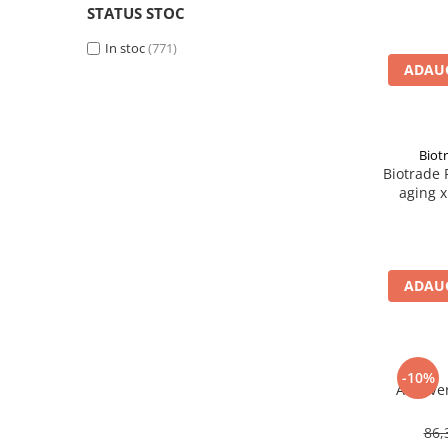
Church & Dwight UK Ltd.
(6)
STATUS STOC
Altele-Produse pentru ingrijire si
Dasco Distribution Concept SRL
(1)
frumusete
In stoc
(771)
Dr.Kurt Wolff GmbH& Co.Kg.
(1)
ADAUG
Produse tehnico-medicale
Dr.Theiss - Germania
(3)
Aparatura medicala
DR.WOLFF GER
(3)
Elfa Pharma Sp.z.o.o
(16)
Plasturi
Erbozeta Austria GmbH
(2)
Biot
Altele-Produse tehnico-medicale
Eruslu Saglik Urunleri Sanay ve Ticaret A.S.
Biotrade 
(6)
aging 
Sanatatea cuplului
Fares Orastie SA
(1)
Tonice sexuale
Farmec
(67)
Fertilitate
Farmec SA Cluj
(3)
Fiterman
(3)
Teste de sarcina si ovulatie
ADAUG
Fiterman Pharma SRL - Romania
(3)
Altele-Sanatatea cuplului
Gerocossen
(43)
Suplimente alimentare
Glaxosmithkline
(23)
Vitamine si minerale
GM Industrie Italiane SRL
(11)
-10%
Aloe Ve
GP Grenzach Produktions GmbH
(1)
Afectiuni
Icim
(2)
Afectiuni dermatologice
86,
Industrial Farmaceutica Cantabria S.A.
(3)