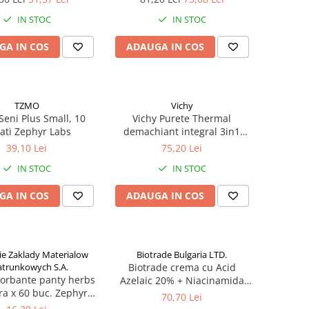
IN STOC
IN STOC
GA IN COS
ADAUGA IN COS
TZMO
Vichy
Seni Plus Small, 10
Vichy Purete Thermal
ati Zephyr Labs
demachiant integral 3in1
200ml Zephyr Labs
39,10 Lei
75,20 Lei
IN STOC
IN STOC
GA IN COS
ADAUGA IN COS
ie Zaklady Materialow
Biotrade Bulgaria LTD.
trunkowych S.A.
Biotrade crema cu Acid
sorbante panty herbs
Azelaic 20% + Niacinamida
ra x 60 buc. Zephyr
6%, 30 ml Zephyr Labs
70,70 Lei
Labs