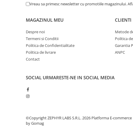
Vreau sa primesc newsletter cu promotiile magazinului. Af
ProdisPharma
(7)
Sanoderma
(1)
MAGAZINUL MEU
Scoarste Ilie
(15)
CLIENTI
Specchiasol
(6)
Despre noi
Metode de
SPMD Laboratioires Iprad Sante
(3)
Termeni si Conditii
Politica d
Stafford
(4)
Politica de Confidentialitate
Garantia 
Stafford-Miller(Irlanda)Limited
(5)
Politica de livrare
ANPC
SYNERGY THERM SRL
(1)
Contact
Torunskie Zaklady Materialow
Opatrunkowych S.A.
(9)
Trind Cosmetics
(5)
SOCIAL
URMARESTE-NE IN SOCIAL MEDIA
TZMO
(37)
Union Cosmetic s.r.o. -Cehia
(3)
Vichy
(44)
Vichy Laboratoires
(3)
Viorica Cosmetics
(15)
Zdrovit Romania SRL
(4)
©Copyright ZEPHYR LABS S.R.L. 2026
Platforma E-commerce
by Gomag