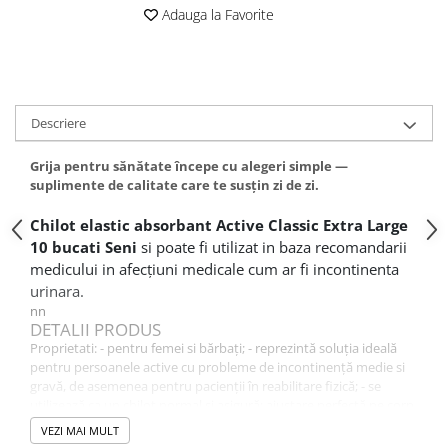
Adauga la Favorite
Altele-Produse pentru ingrijire si
frumusete
Produse tehnico-medicale
Aparatura medicala
Descriere
Plasturi
Altele-Produse tehnico-medicale
Grija pentru sănătate începe cu alegeri simple —
suplimente de calitate care te susțin zi de zi.
Sanatatea cuplului
Tonice sexuale
Chilot elastic absorbant Active Classic Extra Large
10 bucati Seni
si poate fi utilizat in baza recomandarii
Fertilitate
medicului in afecțiuni medicale cum ar fi incontinenta
Teste de sarcina si ovulatie
urinara.
nn
Altele-Sanatatea cuplului
DETALII PRODUS
Suplimente alimentare
Proprietati: - pentru femei si bărbaţi; - reprezintă soluţia ideală
pentru persoanele active cu probleme de incontinenţă medie si
Vitamine si minerale
gravă, de asemenea pentru pacienţii în reabilitare fizică; - se
Afectiuni
utilizează ca un chilot normal şi asigură: ajustare perfectă pe corp
(bandă elastică în jurul taliei, pe toată suprafaţa), îndepărtare
Afectiuni dermatologice
VEZI MAI MULT
uşoară (prin ruperea cusăturii din lateral), confort deosebit