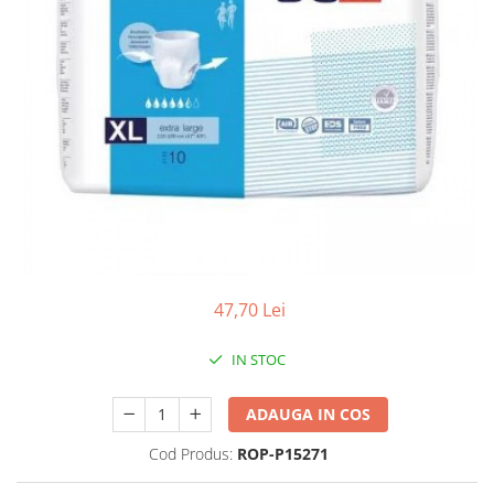
Produse antiparazitare
Sarcina si alaptare
Accesorii
Altele-Mama si copil
Produse pentru ingrijire si
frumusete
Ingrijire ten
Ingrijire maini si picioare
Ingrijire par
47,70 Lei
Igiena orala
Scutece adulti
IN STOC
Igiena intima
ADAUGA IN COS
Ingrijire corp
Produse anti-insecte
Cod Produs:
ROP-P15271
Protectie solara