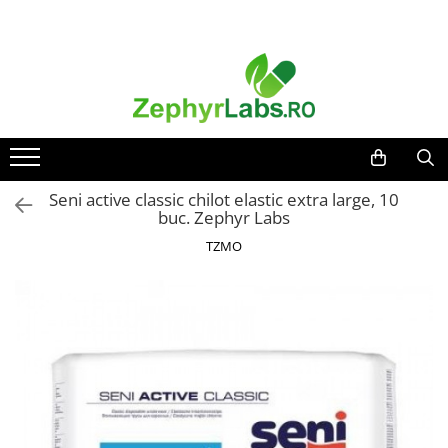
Toate Produsele
Alimentatie sanatoasa
Alimente
Dieta
Imunitate
Seni active classic chilot elastic extra large, 10
buc. Zephyr Labs
Ceaiuri
TZMO
Altele-Alimentatie sanatoasa
Mama si copil
Ingrijire și cosmetice
Scutece si servetele
Cosmetice copii
Protectie anti-insecte
Hrana pentru bebelusi
Suplimente alimentare copii