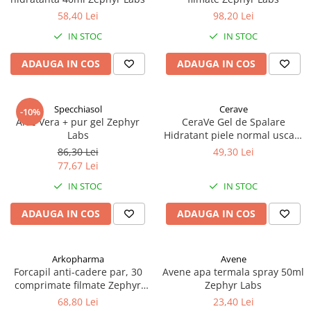
58,40 Lei
98,20 Lei
IN STOC
IN STOC
ADAUGA IN COS
ADAUGA IN COS
Specchiasol
Cerave
-10%
Aloe Vera + pur gel Zephyr
CeraVe Gel de Spalare
Labs
Hidratant piele normal uscata
236 ml Zephyr Labs
86,30 Lei
49,30 Lei
77,67 Lei
IN STOC
IN STOC
ADAUGA IN COS
ADAUGA IN COS
Arkopharma
Avene
Forcapil anti-cadere par, 30
Avene apa termala spray 50ml
comprimate filmate Zephyr
Zephyr Labs
Labs
68,80 Lei
23,40 Lei