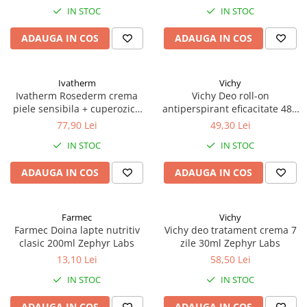
IN STOC
IN STOC
ADAUGA IN COS
ADAUGA IN COS
Ivatherm
Vichy
Ivatherm Rosederm crema
Vichy Deo roll-on
piele sensibila + cuperozica
antiperspirant eficacitate 48h
SPF30 40ml Zephyr Labs
cu parfum 50ml Zephyr Labs
77,90 Lei
49,30 Lei
IN STOC
IN STOC
ADAUGA IN COS
ADAUGA IN COS
Farmec
Vichy
Farmec Doina lapte nutritiv
Vichy deo tratament crema 7
clasic 200ml Zephyr Labs
zile 30ml Zephyr Labs
13,10 Lei
58,50 Lei
IN STOC
IN STOC
ADAUGA IN COS
ADAUGA IN COS