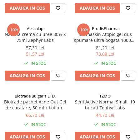
Antioxidanti
ADAUGA IN COS
ADAUGA IN COS
Altele-Suplimente alimentare
Aesculap
ProdisPharma
-10%
-10%
Naturia crema cu uree 30% x
Dermaskin Atopic gel dus
75ml Zephyr Labs
spumare ultra bogata 1000ml
Zephyr Labs
57,30 Lei
81,20 Lei
51,57 Lei
73,08 Lei
IN STOC
IN STOC
ADAUGA IN COS
ADAUGA IN COS
Biotrade Bulgaria LTD.
TZMO
Biotrade pachet Acne Out Gel
Seni Active Normal Small, 10
de curatare, 50 ml + Lotiune
bucati Zephyr Labs
activa, 20 ml + Crema
66,70 Lei
44,70 Lei
hidratanta, 20 ml Zephyr Labs
IN STOC
IN STOC
ADAUGA IN COS
ADAUGA IN COS