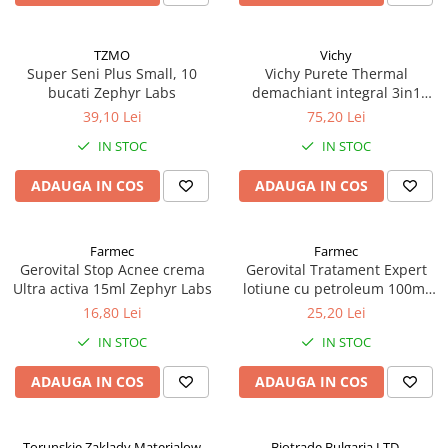
TZMO
Vichy
Super Seni Plus Small, 10
Vichy Purete Thermal
bucati Zephyr Labs
demachiant integral 3in1
200ml Zephyr Labs
39,10 Lei
75,20 Lei
IN STOC
IN STOC
ADAUGA IN COS
ADAUGA IN COS
Farmec
Farmec
Gerovital Stop Acnee crema
Gerovital Tratament Expert
Ultra activa 15ml Zephyr Labs
lotiune cu petroleum 100ml
Zephyr Labs
16,80 Lei
25,20 Lei
IN STOC
IN STOC
ADAUGA IN COS
ADAUGA IN COS
Torunskie Zaklady Materialow
Biotrade Bulgaria LTD.