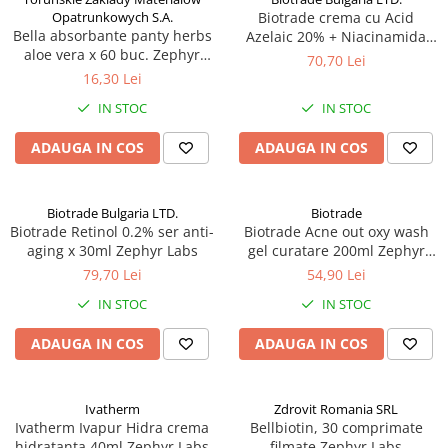
Opatrunkowych S.A.
Biotrade crema cu Acid
Bella absorbante panty herbs
Azelaic 20% + Niacinamida
aloe vera x 60 buc. Zephyr
6%, 30 ml Zephyr Labs
70,70 Lei
Labs
16,30 Lei
IN STOC
IN STOC
ADAUGA IN COS
ADAUGA IN COS
Biotrade Bulgaria LTD.
Biotrade
Biotrade Retinol 0.2% ser anti-
Biotrade Acne out oxy wash
aging x 30ml Zephyr Labs
gel curatare 200ml Zephyr
Labs
79,70 Lei
54,90 Lei
IN STOC
IN STOC
ADAUGA IN COS
ADAUGA IN COS
Ivatherm
Zdrovit Romania SRL
Ivatherm Ivapur Hidra crema
Bellbiotin, 30 comprimate
hidratanta 40ml Zephyr Labs
filmate Zephyr Labs