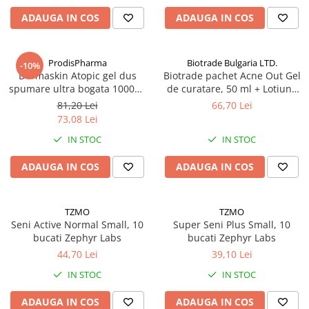
Antioxidanti
ADAUGA IN COS
ADAUGA IN COS
Altele-Suplimente alimentare
ProdisPharma
Biotrade Bulgaria LTD.
-10%
Dermaskin Atopic gel dus
Biotrade pachet Acne Out Gel
spumare ultra bogata 1000ml
de curatare, 50 ml + Lotiune
Zephyr Labs
activa, 20 ml + Crema
81,20 Lei
66,70 Lei
hidratanta, 20 ml Zephyr Labs
73,08 Lei
IN STOC
IN STOC
ADAUGA IN COS
ADAUGA IN COS
TZMO
TZMO
Seni Active Normal Small, 10
Super Seni Plus Small, 10
bucati Zephyr Labs
bucati Zephyr Labs
44,70 Lei
39,10 Lei
IN STOC
IN STOC
ADAUGA IN COS
ADAUGA IN COS