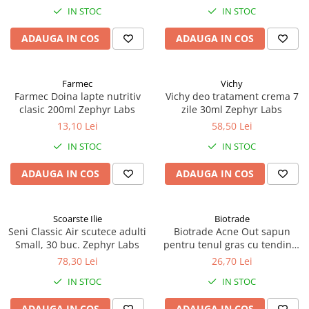
IN STOC
IN STOC
ADAUGA IN COS
ADAUGA IN COS
Farmec
Vichy
Farmec Doina lapte nutritiv
Vichy deo tratament crema 7
clasic 200ml Zephyr Labs
zile 30ml Zephyr Labs
13,10 Lei
58,50 Lei
IN STOC
IN STOC
ADAUGA IN COS
ADAUGA IN COS
Scoarste Ilie
Biotrade
Seni Classic Air scutece adulti
Biotrade Acne Out sapun
Small, 30 buc. Zephyr Labs
pentru tenul gras cu tendinta
acneica, 100g Zephyr Labs
78,30 Lei
26,70 Lei
IN STOC
IN STOC
ADAUGA IN COS
ADAUGA IN COS