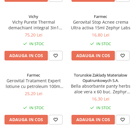
Vichy
Farmec
Vichy Purete Thermal
Gerovital Stop Acnee crema
demachiant integral 3in1
Ultra activa 15ml Zephyr Labs
200ml Zephyr Labs
75,20 Lei
16,80 Lei
IN STOC
IN STOC
ADAUGA IN COS
ADAUGA IN COS
Farmec
Torunskie Zaklady Materialow
Gerovital Tratament Expert
Opatrunkowych S.A.
Bella absorbante panty herbs
lotiune cu petroleum 100ml
aloe vera x 60 buc. Zephyr
Zephyr Labs
25,20 Lei
Labs
16,30 Lei
IN STOC
IN STOC
ADAUGA IN COS
ADAUGA IN COS