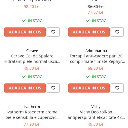
98,20 Lei
86,30 Lei
77,67 Lei
IN STOC
IN STOC
ADAUGA IN COS
ADAUGA IN COS
Cerave
Arkopharma
CeraVe Gel de Spalare
Forcapil anti-cadere par, 30
Hidratant piele normal uscata
comprimate filmate Zephyr
236 ml Zephyr Labs
Labs
49,30 Lei
68,80 Lei
IN STOC
IN STOC
ADAUGA IN COS
ADAUGA IN COS
Ivatherm
Vichy
Ivatherm Rosederm crema
Vichy Deo roll-on
piele sensibila + cuperozica
antiperspirant eficacitate 48h
SPF30 40ml Zephyr Labs
cu parfum 50ml Zephyr Labs
77,90 Lei
49,30 Lei