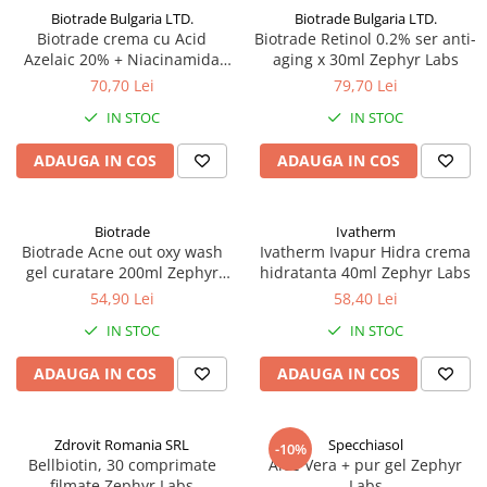
Biotrade Bulgaria LTD.
Biotrade Bulgaria LTD.
Biotrade crema cu Acid
Biotrade Retinol 0.2% ser anti-
Azelaic 20% + Niacinamida
aging x 30ml Zephyr Labs
6%, 30 ml Zephyr Labs
70,70 Lei
79,70 Lei
IN STOC
IN STOC
ADAUGA IN COS
ADAUGA IN COS
Biotrade
Ivatherm
Biotrade Acne out oxy wash
Ivatherm Ivapur Hidra crema
gel curatare 200ml Zephyr
hidratanta 40ml Zephyr Labs
Labs
54,90 Lei
58,40 Lei
IN STOC
IN STOC
ADAUGA IN COS
ADAUGA IN COS
Zdrovit Romania SRL
Specchiasol
-10%
Bellbiotin, 30 comprimate
Aloe Vera + pur gel Zephyr
filmate Zephyr Labs
Labs