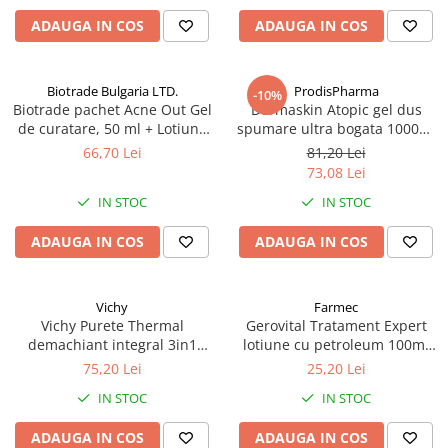
Antioxidanti
ADAUGA IN COS
ADAUGA IN COS
Altele-Suplimente alimentare
Biotrade Bulgaria LTD.
ProdisPharma
-10%
Biotrade pachet Acne Out Gel
Dermaskin Atopic gel dus
de curatare, 50 ml + Lotiune
spumare ultra bogata 1000ml
activa, 20 ml + Crema
Zephyr Labs
66,70 Lei
81,20 Lei
hidratanta, 20 ml Zephyr Labs
73,08 Lei
IN STOC
IN STOC
ADAUGA IN COS
ADAUGA IN COS
Vichy
Farmec
Vichy Purete Thermal
Gerovital Tratament Expert
demachiant integral 3in1
lotiune cu petroleum 100ml
200ml Zephyr Labs
Zephyr Labs
75,20 Lei
25,20 Lei
IN STOC
IN STOC
ADAUGA IN COS
ADAUGA IN COS