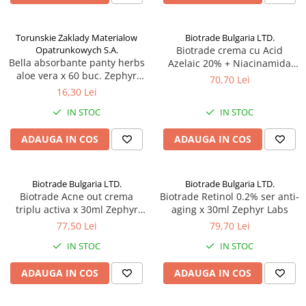
Torunskie Zaklady Materialow
Biotrade Bulgaria LTD.
Opatrunkowych S.A.
Biotrade crema cu Acid
Bella absorbante panty herbs
Azelaic 20% + Niacinamida
aloe vera x 60 buc. Zephyr
6%, 30 ml Zephyr Labs
70,70 Lei
Labs
16,30 Lei
IN STOC
IN STOC
ADAUGA IN COS
ADAUGA IN COS
Biotrade Bulgaria LTD.
Biotrade Bulgaria LTD.
Biotrade Acne out crema
Biotrade Retinol 0.2% ser anti-
triplu activa x 30ml Zephyr
aging x 30ml Zephyr Labs
Labs
77,50 Lei
79,70 Lei
IN STOC
IN STOC
ADAUGA IN COS
ADAUGA IN COS