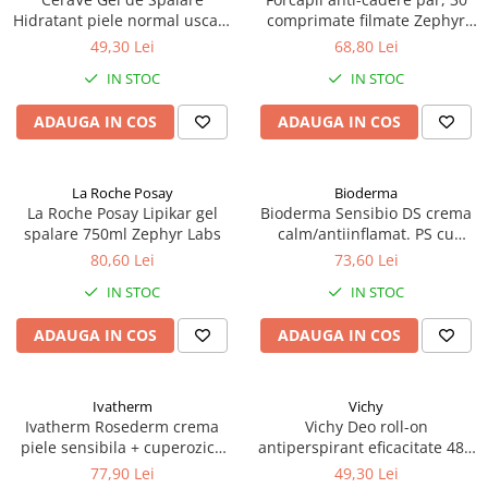
Hidratant piele normal uscata
comprimate filmate Zephyr
236 ml Zephyr Labs
Labs
49,30 Lei
68,80 Lei
IN STOC
IN STOC
ADAUGA IN COS
ADAUGA IN COS
La Roche Posay
Bioderma
La Roche Posay Lipikar gel
Bioderma Sensibio DS crema
spalare 750ml Zephyr Labs
calm/antiinflamat. PS cu
roseata 40ml Zephyr Labs
80,60 Lei
73,60 Lei
IN STOC
IN STOC
ADAUGA IN COS
ADAUGA IN COS
Ivatherm
Vichy
Ivatherm Rosederm crema
Vichy Deo roll-on
piele sensibila + cuperozica
antiperspirant eficacitate 48h
SPF30 40ml Zephyr Labs
cu parfum 50ml Zephyr Labs
77,90 Lei
49,30 Lei