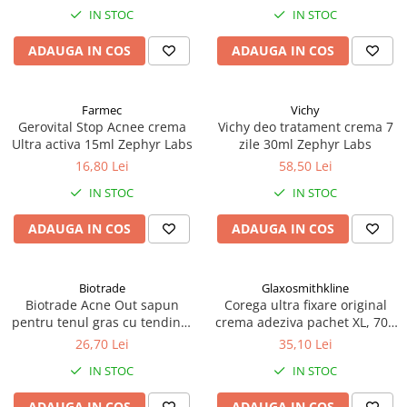
IN STOC
IN STOC
ADAUGA IN COS
ADAUGA IN COS
Farmec
Vichy
Gerovital Stop Acnee crema
Vichy deo tratament crema 7
Ultra activa 15ml Zephyr Labs
zile 30ml Zephyr Labs
16,80 Lei
58,50 Lei
IN STOC
IN STOC
ADAUGA IN COS
ADAUGA IN COS
Biotrade
Glaxosmithkline
Biotrade Acne Out sapun
Corega ultra fixare original
pentru tenul gras cu tendinta
crema adeziva pachet XL, 70g
acneica, 100g Zephyr Labs
Zephyr Labs
26,70 Lei
35,10 Lei
IN STOC
IN STOC
ADAUGA IN COS
ADAUGA IN COS