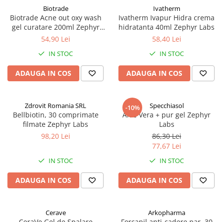
Biotrade
Ivatherm
Biotrade Acne out oxy wash
Ivatherm Ivapur Hidra crema
gel curatare 200ml Zephyr
hidratanta 40ml Zephyr Labs
Labs
54,90 Lei
58,40 Lei
IN STOC
IN STOC
ADAUGA IN COS
ADAUGA IN COS
Zdrovit Romania SRL
Specchiasol
-10%
Bellbiotin, 30 comprimate
Aloe Vera + pur gel Zephyr
filmate Zephyr Labs
Labs
98,20 Lei
86,30 Lei
77,67 Lei
IN STOC
IN STOC
ADAUGA IN COS
ADAUGA IN COS
Cerave
Arkopharma
CeraVe Gel de Spalare
Forcapil anti-cadere par, 30