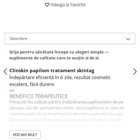
Adauga la Favorite
Descriere
Grija pentru sănătate începe cu alegeri simple —
suplimente de calitate care te susțin zi de zi.
Clinskin papilom tratament skintag
Îndepărtare eficientă în 6 zile, rezultat cosmetic
excelent, fără durere.
nn
BENEFICII TERAPEUTICE
Precautii: Nu utilizați pentru îndepărtarea papiloamelor de pe
pleoape sau din apropierea ochilor, dacă papilomul nu este de
culoarea pielii, nu se încadrează în diametrul aplicatorului sau
sângerează. Consultați medicul înainte de utilizare dacă aveți
antecedente de cancer de piele, dacă aveți hemofilie, dacă
papilomul prezintă semne de boală sau infecție a pielii ori dacă
VEZI MAI MULT
aveți îndoieli că afecțiunea în cauză este de fapt un papilom.