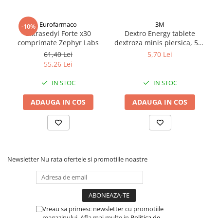
Eurofarmaco
3M
-10%
Extrasedyl Forte x30
Dextro Energy tablete
comprimate Zephyr Labs
dextroza minis piersica, 50g
Zephyr Labs
61,40 Lei
5,70 Lei
55,26 Lei
IN STOC
IN STOC
ADAUGA IN COS
ADAUGA IN COS
Newsletter
Nu rata ofertele si promotiile noastre
Vreau sa primesc newsletter cu promotiile
magazinului. Afla mai multe in
Politica de