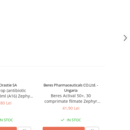
Orastie SA
Beres Pharmaceuticals CO.Ltd. -
rop (antibiotic
Ungaria
Dextro Ene
Beres Actival 50+, 30
0ml (A16) Zephyr
minis lim
comprimate filmate Zephyr
Labs
,80 Lei
Labs
41,90 Lei
IN STOC
IN STOC