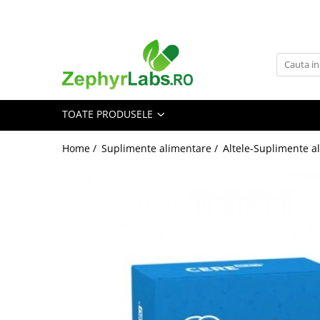
Toate Produsele
Alimentatie sanatoasa
Alimente
TOATE PRODUSELE
Dieta
Imunitate
Home /
Suplimente alimentare /
Altele-Suplimente a
Ceaiuri
Altele-Alimentatie sanatoasa
Mama si copil
Ingrijire și cosmetice
Scutece si servetele
Cosmetice copii
Protectie anti-insecte
Hrana pentru bebelusi
Suplimente alimentare copii