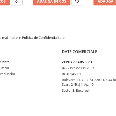
COS
ADAUGA IN COS
ADAUGA I
la mai multe in
Politica de Confidentialitate
DATE COMERCIALE
 Plata
ZEPHYR LABS S.R.L.
e Retur
J40/21973/20.11.2023
Produselor
RO49146301
Bulevardul I. C. BRĂTIANU, Nr. 44 bi
Scara 2, Etaj 1, Ap. 19
Sector 3, Bucuresti