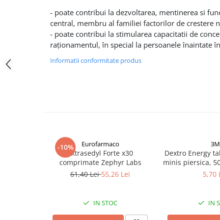
Altele-Produse pentru ingrijire si
- poate contribui la dezvoltarea, mentinerea si fu
frumusete
central, membru al familiei factorilor de crestere 
- poate contribui la stimularea capacitatii de con
Produse tehnico-medicale
raţionamentul, în special la persoanele înaintate în
Aparatura medicala
Informatii conformitate produs
Plasturi
Altele-Produse tehnico-medicale
Sanatatea cuplului
Tonice sexuale
Fertilitate
Teste de sarcina si ovulatie
Eurofarmaco
3M
-10%
Extrasedyl Forte x30
Dextro Energy ta
Altele-Sanatatea cuplului
comprimate Zephyr Labs
minis piersica, 
Suplimente alimentare
61,40 Lei
55,26 Lei
5,70 
Vitamine si minerale
Afectiuni
IN STOC
IN 
Afectiuni dermatologice