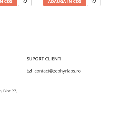
N COS
ADAUGA IN COS
ADAUG
SUPORT CLIENTI
contact@zephyrlabs.ro
s, Bloc P7,