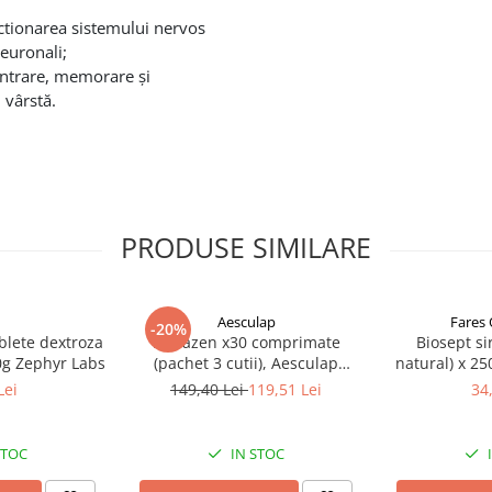
nctionarea sistemului nervos
neuronali;
centrare, memorare şi
 vârstă.
PRODUSE SIMILARE
Aesculap
Fares 
-20%
blete dextroza
Hepazen x30 comprimate
Biosept si
50g Zephyr Labs
(pachet 3 cutii), Aesculap
natural) x 25
Zephyr Labs
Lei
149,40 Lei
119,51 Lei
34
STOC
IN STOC