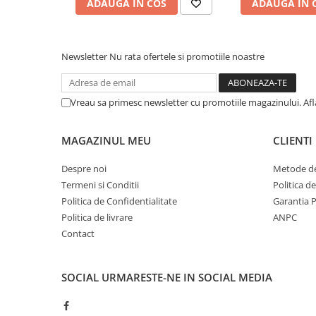
ADAUGA IN COS
ADAUGA IN 
Afectiuni respiratorii
Afectiuni digestive
Afectiuni osteo-articulare
Newsletter
Nu rata ofertele si promotiile noastre
Afectiuni oftalmologice
Afectiuni cardio-vasculare
Afectiuni urogenitale
Vreau sa primesc newsletter cu promotiile magazinului. Af
Sanatatea mintii
Diabet
MAGAZINUL MEU
CLIENTI
Suplimente pentru imunitate
Despre noi
Metode de
Dieta
Termeni si Conditii
Politica d
Antioxidanti
Politica de Confidentialitate
Garantia 
Politica de livrare
ANPC
Altele-Suplimente alimentare
Contact
Promo Ianuarie-Septembrie
SOCIAL
URMARESTE-NE IN SOCIAL MEDIA