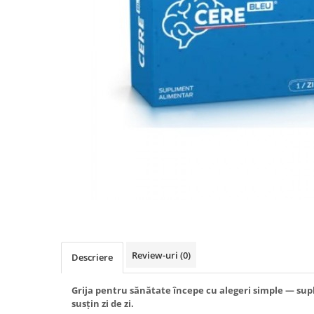
Produse antiparazitare
Sarcina si alaptare
Accesorii
Altele-Mama si copil
Produse pentru ingrijire si
frumusete
Ingrijire ten
Ingrijire maini si picioare
Ingrijire par
Igiena orala
Scutece adulti
Igiena intima
Review-uri
(0)
Descriere
Ingrijire corp
Produse anti-insecte
Grija pentru sănătate începe cu alegeri simple — sup
susțin zi de zi.
Protectie solara