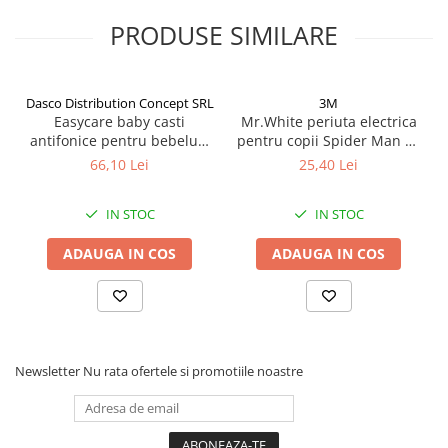
Afectiuni respiratorii
PRODUSE SIMILARE
Afectiuni digestive
Afectiuni osteo-articulare
Afectiuni oftalmologice
Dasco Distribution Concept SRL
3M
Afectiuni cardio-vasculare
Easycare baby casti
Mr.White periuta electrica
Afectiuni urogenitale
antifonice pentru bebelusi
pentru copii Spider Man +4
si copii 0-4 ani (EASY00257)
ani Zephyr Labs
66,10 Lei
25,40 Lei
Sanatatea mintii
Zephyr Labs
Diabet
IN STOC
IN STOC
Suplimente pentru imunitate
Dieta
ADAUGA IN COS
ADAUGA IN COS
Antioxidanti
Altele-Suplimente alimentare
Promo Ianuarie-Septembrie
Newsletter
Nu rata ofertele si promotiile noastre