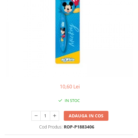
Produse antiparazitare
Sarcina si alaptare
Accesorii
Altele-Mama si copil
Produse pentru ingrijire si
frumusete
Ingrijire ten
Ingrijire maini si picioare
Ingrijire par
10,60 Lei
Igiena orala
Scutece adulti
IN STOC
Igiena intima
ADAUGA IN COS
Ingrijire corp
Produse anti-insecte
Cod Produs:
ROP-P1883406
Protectie solara