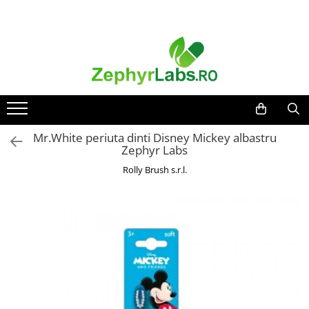
Toate Produsele
Alimentatie sanatoasa
Alimente
Dieta
Imunitate
Mr.White periuta dinti Disney Mickey albastru
Zephyr Labs
Ceaiuri
Rolly Brush s.r.l.
Altele-Alimentatie sanatoasa
Mama si copil
Ingrijire și cosmetice
Scutece si servetele
Cosmetice copii
Protectie anti-insecte
Hrana pentru bebelusi
Suplimente alimentare copii