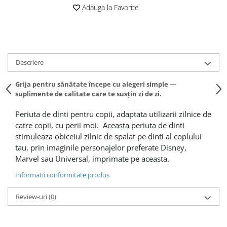
Adauga la Favorite
Altele-Produse pentru ingrijire si
frumusete
Produse tehnico-medicale
Aparatura medicala
Descriere
Plasturi
Altele-Produse tehnico-medicale
Grija pentru sănătate începe cu alegeri simple —
suplimente de calitate care te susțin zi de zi.
Sanatatea cuplului
Tonice sexuale
Periuta de dinti pentru copii, adaptata utilizarii zilnice de
catre copii, cu perii moi. Aceasta periuta de dinti
Fertilitate
stimuleaza obiceiul zilnic de spalat pe dinti al coplului
Teste de sarcina si ovulatie
tau, prin imaginile personajelor preferate Disney,
Altele-Sanatatea cuplului
Marvel sau Universal, imprimate pe aceasta.
Suplimente alimentare
Informatii conformitate produs
Vitamine si minerale
Review-uri
(0)
Afectiuni
Afectiuni dermatologice