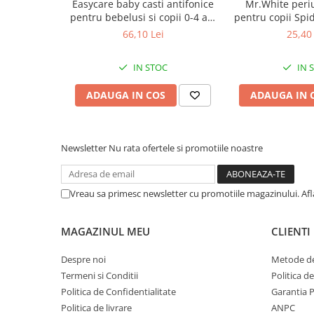
Easycare baby casti antifonice
Mr.White periu
Afectiuni respiratorii
pentru bebelusi si copii 0-4 ani
pentru copii Spi
Prin conținutul de provitamina B5, Bepanthen cremă susțin
Afectiuni digestive
(EASY00257) Zephyr Labs
Zephyr
pielii.
66,10 Lei
25,40 
Afectiuni osteo-articulare
Ingrijire bebelusi
Afectiuni oftalmologice
IN STOC
IN 
Afectiuni cardio-vasculare
ADAUGA IN COS
ADAUGA IN 
Afectiuni urogenitale
Sanatatea mintii
Diabet
Newsletter
Nu rata ofertele si promotiile noastre
Suplimente pentru imunitate
Dieta
Vreau sa primesc newsletter cu promotiile magazinului. Af
Antioxidanti
Altele-Suplimente alimentare
MAGAZINUL MEU
CLIENTI
Promo Ianuarie-Septembrie
Despre noi
Metode de
Termeni si Conditii
Politica d
Politica de Confidentialitate
Garantia 
Politica de livrare
ANPC