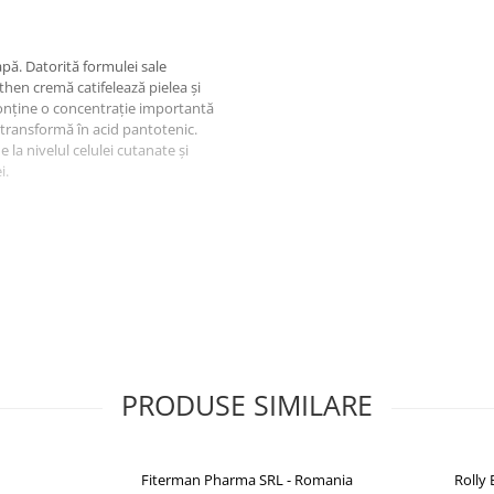
pă. Datorită formulei sale
hen cremă catifelează pielea și
conține o concentrație importantă
 transformă în acid pantotenic.
 la nivelul celulei cutanate și
i.
aryl alcohol, Propylene glycol,
oxyethanol. Un gram cremă
PRODUSE SIMILARE
Fiterman Pharma SRL - Romania
Rolly B