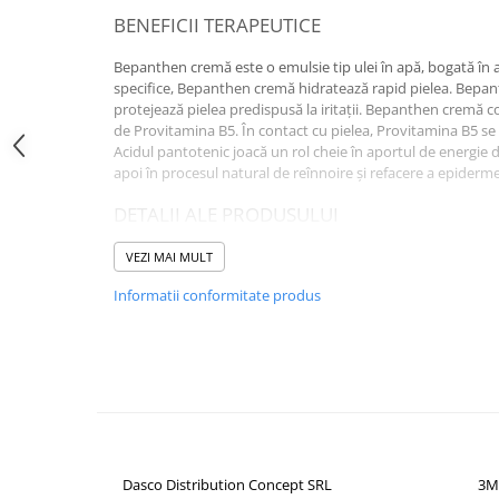
BENEFICII TERAPEUTICE
Altele-Produse pentru ingrijire si
frumusete
Bepanthen cremă este o emulsie tip ulei în apă, bogată în a
Produse tehnico-medicale
specifice, Bepanthen cremă hidratează rapid pielea. Bepant
protejează pielea predispusă la iritații. Bepanthen cremă 
Aparatura medicala
de Provitamina B5. În contact cu pielea, Provitamina B5 se
Plasturi
Acidul pantotenic joacă un rol cheie în aportul de energie de
apoi în procesul natural de reînnoire și refacere a epiderme
Altele-Produse tehnico-medicale
DETALII ALE PRODUSULUI
Sanatatea cuplului
Tonice sexuale
Mod de prezentare: 30 g
VEZI MAI MULT
Fertilitate
COMPOZITIE
Informatii conformitate produs
Teste de sarcina si ovulatie
Aqua, Panthenol 5%, Isopropyl myristate, Cetyl alcohol, Ste
Altele-Sanatatea cuplului
Lanolin, Potassium cetyl phosphate, Pantolactone, Phen
Suplimente alimentare
conține panthenol 50 mg.
Vitamine si minerale
MOD DE ADMINISTRARE
Afectiuni
Afectiuni dermatologice
Dasco Distribution Concept SRL
3M
Pentru îngrijirea pielii uscate sau predispuse la iritații.