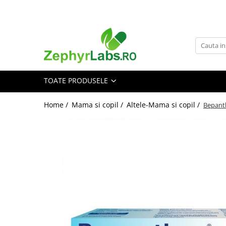
Toate Produsele
Alimentatie sanatoasa
Alimente
TOATE PRODUSELE
Dieta
Imunitate
Home /
Mama si copil /
Altele-Mama si copil /
Bepant
Ceaiuri
Altele-Alimentatie sanatoasa
Mama si copil
Ingrijire și cosmetice
Scutece si servetele
Cosmetice copii
Protectie anti-insecte
Hrana pentru bebelusi
Suplimente alimentare copii