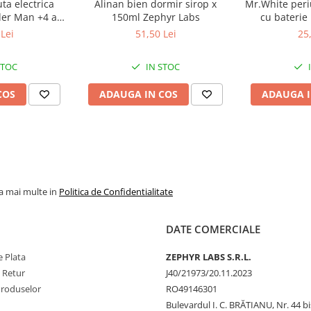
ta electrica
Alinan bien dormir sirop x
Mr.White periu
der Man +4 ani
150ml Zephyr Labs
cu baterie
e procesul natural de refacere a
 Labs
Zeph
Lei
51,50 Lei
25
STOC
IN STOC
COS
ADAUGA IN COS
ADAUGA I
la mai multe in
Politica de Confidentialitate
DATE COMERCIALE
 Plata
ZEPHYR LABS S.R.L.
e Retur
J40/21973/20.11.2023
Produselor
RO49146301
Bulevardul I. C. BRĂTIANU, Nr. 44 bi