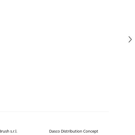
rush s.r.l.
Dasco Distribution Concept
Wuxi Exano