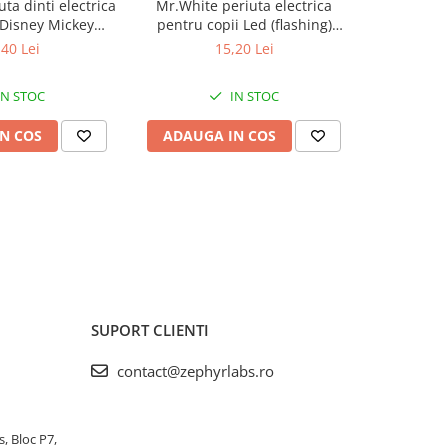
ta dinti electrica
Mr.White periuta electrica
Termometr
 Disney Mickey
pentru copii Led (flashing)
baby varf 
yr Labs
Spider-Man +3 ani Zephyr Labs
,40 Lei
15,20 Lei
IN STOC
IN STOC
N COS
ADAUGA IN COS
ADAUG
SUPORT CLIENTI
contact@zephyrlabs.ro
s, Bloc P7,