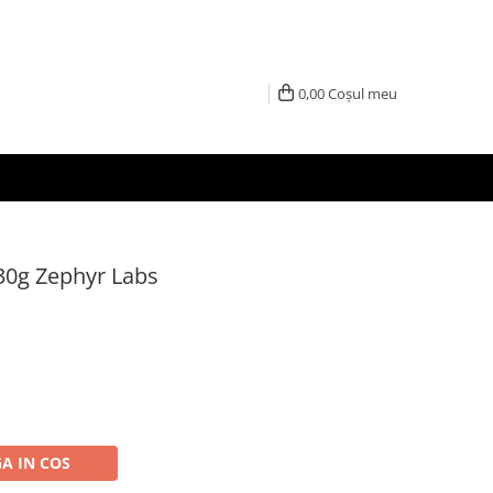
0,00
Coșul meu
0g Zephyr Labs
A IN COS