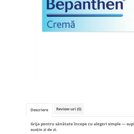
Produse antiparazitare
Sarcina si alaptare
Accesorii
Altele-Mama si copil
Produse pentru ingrijire si
frumusete
Ingrijire ten
Ingrijire maini si picioare
Ingrijire par
Igiena orala
Scutece adulti
Igiena intima
Review-uri
(0)
Descriere
Ingrijire corp
Produse anti-insecte
Grija pentru sănătate începe cu alegeri simple — sup
susțin zi de zi.
Protectie solara