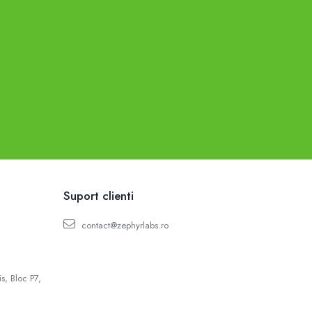
Suport clienti
contact@zephyrlabs.ro
s, Bloc P7,