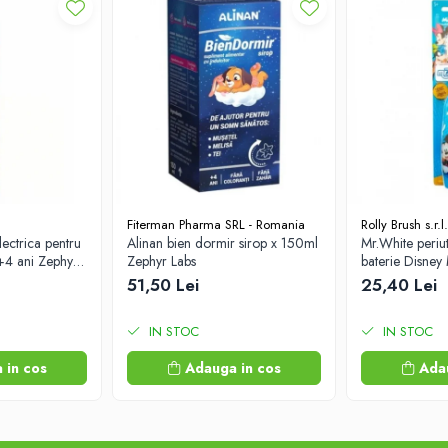
Fiterman Pharma SRL - Romania
Rolly Brush s.r.l.
lectrica pentru
Alinan bien dormir sirop x 150ml
Mr.White periut
+4 ani Zephyr
Zephyr Labs
baterie Disney
Labs
51,50 Lei
25,40 Lei
IN STOC
IN STOC
 in cos
Adauga in cos
Ada