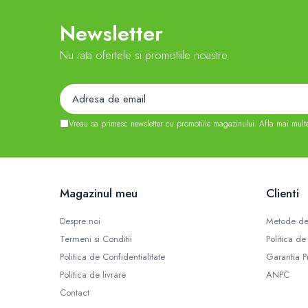
Newsletter
Nu rata ofertele si promotiile noastre
Vreau sa primesc newsletter cu promotiile magazinului. Afla mai mult
Magazinul meu
Clienti
Despre noi
Metode de
Termeni si Conditii
Politica de
Politica de Confidentialitate
Garantia P
Politica de livrare
ANPC
Contact