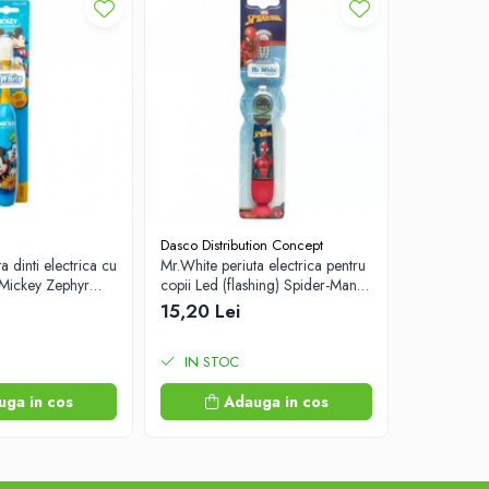
Dasco Distribution Concept
Wuxi Exanov
a dinti electrica cu
Mr.White periuta electrica pentru
Co.Ltd.
 Mickey Zephyr
copii Led (flashing) Spider-Man
Termometru
+3 ani Zephyr Labs
baby varf fl
15,20 Lei
12,10 Le
IN STOC
IN STO
uga in cos
Adauga in cos
A