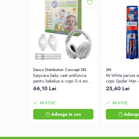
Afectiuni digestive
Afectiuni osteo-articulare
Afectiuni oftalmologice
Afectiuni cardio-vasculare
Afectiuni urogenitale
Sanatatea mintii
Diabet
Suplimente pentru imunitate
Dasco Distribution Concept SRL
3M
Dieta
Easycare baby casti antifonice
Mr.White periuta e
Antioxidanti
pentru bebelusi si copii 0-4 ani
copii Spider Man 
(EASY00257) Zephyr Labs
Labs
66,10 Lei
25,40 Lei
Altele-Suplimente alimentare
Promo Ianuarie-Septembrie
IN STOC
IN STOC
Adauga in cos
Adauga