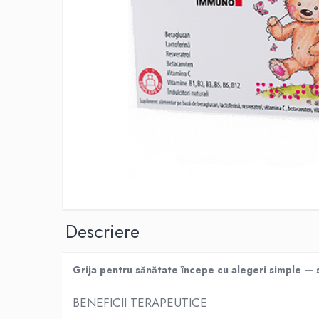
Produse antiparazitare
Sarcina si alaptare
Accesorii
Altele-Mama si copil
Produse pentru ingrijire si frumusete
Ingrijire ten
Ingrijire maini si picioare
Ingrijire par
Igiena orala
Scutece adulti
Descriere
Igiena intima
Ingrijire corp
Grija pentru sănătate începe cu alegeri simple — su
Produse anti-insecte
Protectie solara
BENEFICII TERAPEUTICE