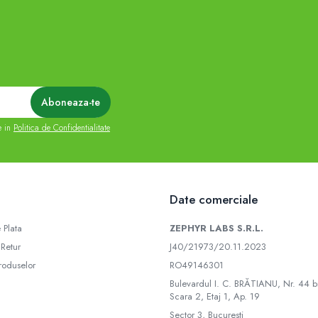
e in
Politica de Confidentialitate
Date comerciale
 Plata
ZEPHYR LABS S.R.L.
 Retur
J40/21973/20.11.2023
roduselor
RO49146301
Bulevardul I. C. BRĂTIANU, Nr. 44 bi
Scara 2, Etaj 1, Ap. 19
Sector 3, Bucuresti