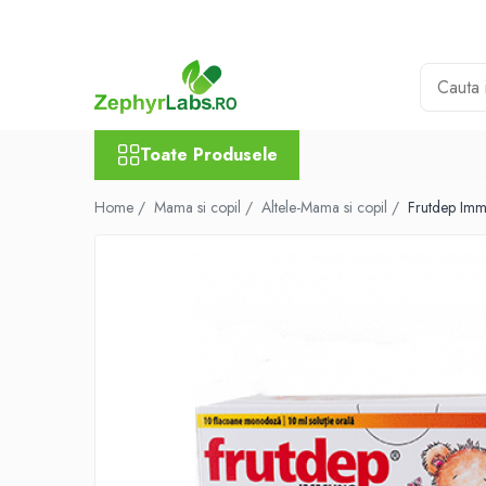
Toate Produsele
Alimentatie sanatoasa
Alimente
Toate Produsele
Dieta
Imunitate
Home /
Mama si copil /
Altele-Mama si copil /
Frutdep Imm
Ceaiuri
Altele-Alimentatie sanatoasa
Mama si copil
Ingrijire și cosmetice
Scutece si servetele
Cosmetice copii
Protectie anti-insecte
Hrana pentru bebelusi
Suplimente alimentare copii