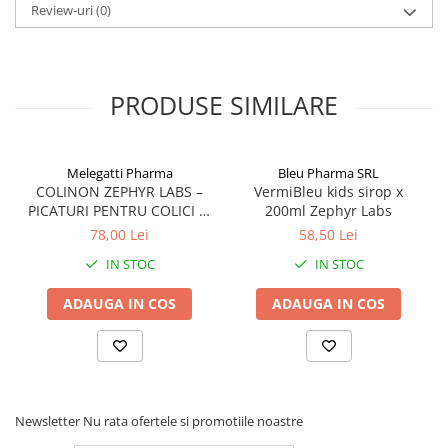
Review-uri
(0)
PRODUSE SIMILARE
Melegatti Pharma
Bleu Pharma SRL
COLINON ZEPHYR LABS –
VermiBleu kids sirop x
PICATURI PENTRU COLICI SI
200ml Zephyr Labs
DIGESTIE USOARA
78,00 Lei
58,50 Lei
IN STOC
IN STOC
ADAUGA IN COS
ADAUGA IN COS
Newsletter
Nu rata ofertele si promotiile noastre