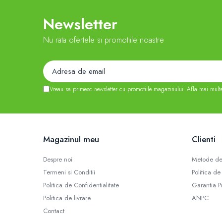
Newsletter
Nu rata ofertele si promotiile noastre
Vreau sa primesc newsletter cu promotiile magazinului. Afla mai mult
Magazinul meu
Clienti
Despre noi
Metode de
Termeni si Conditii
Politica de
Politica de Confidentialitate
Garantia P
Politica de livrare
ANPC
Contact