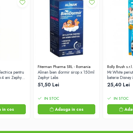
Fiterman Pharma SRL - Romania
Rolly Brush s.r.l.
lectrica pentru
Alinan bien dormir sirop x 150ml
Mr.White periut
+4 ani Zephyr
Zephyr Labs
baterie Disney
Labs
51,50 Lei
25,40 Lei
IN STOC
IN STOC
 in cos
Adauga in cos
Ada