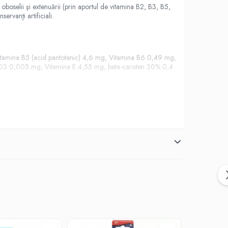
oboselii şi extenuării (prin aportul de vitamina B2, B3, B5,
rvanţi artificiali.
Vitamina B5 (acid pantotenic) 4,6 mg, Vitamina B6 0,49 mg,
na D3 0,005 mg, Vitamina E 4,55 mg, beta-caroten 30% 0,4