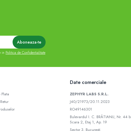
e in
Politica de Confidentialitate
Date comerciale
 Plata
ZEPHYR LABS S.R.L.
 Retur
J40/21973/20.11.2023
roduselor
RO49146301
Bulevardul I. C. BRĂTIANU, Nr. 44 bi
Scara 2, Etaj 1, Ap. 19
Sector 3, Bucuresti