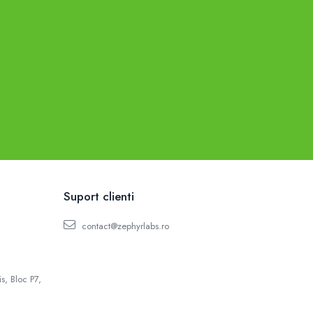
Suport clienti
contact@zephyrlabs.ro
s, Bloc P7,