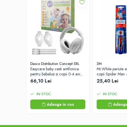
Afectiuni digestive
Afectiuni osteo-articulare
Afectiuni oftalmologice
Afectiuni cardio-vasculare
Afectiuni urogenitale
Sanatatea mintii
Diabet
Suplimente pentru imunitate
Dasco Distribution Concept SRL
3M
Dieta
Easycare baby casti antifonice
Mr.White periuta e
Antioxidanti
pentru bebelusi si copii 0-4 ani
copii Spider Man 
(EASY00257) Zephyr Labs
Labs
66,10 Lei
25,40 Lei
Altele-Suplimente alimentare
Promo Ianuarie-Septembrie
IN STOC
IN STOC
Adauga in cos
Adauga