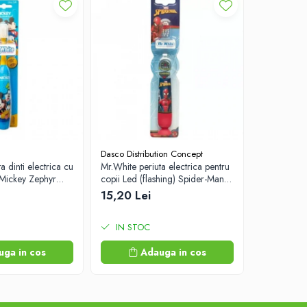
Dasco Distribution Concept
Wuxi Exanov
a dinti electrica cu
Mr.White periuta electrica pentru
Co.Ltd.
 Mickey Zephyr
copii Led (flashing) Spider-Man
Termometru
+3 ani Zephyr Labs
baby varf fl
15,20 Lei
12,10 Le
IN STOC
IN STO
uga in cos
Adauga in cos
A