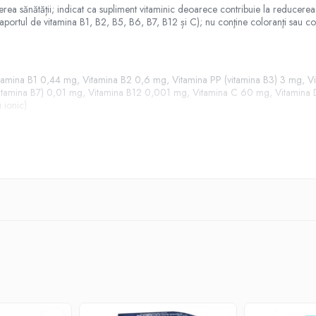
erea sănătății; indicat ca supliment vitaminic deoarece contribuie la reducerea 
portul de vitamina B1, B2, B5, B6, B7, B12 și C); nu conţine coloranţi sau conse
Vitamina B1 0,44 mg, Vitamina B2 0,6 mg, Vitamina PP (vitamina B3) 3 mg, 
au vitamina B7) 0,01 mg, Vitamina B12 0,001 mg, Vitamina C 60 mg, Vitami
 ionic)