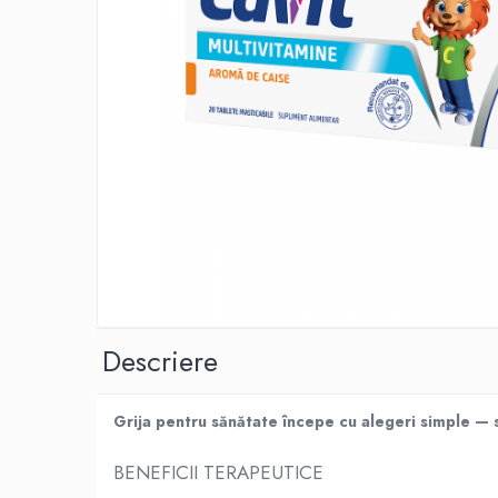
Produse antiparazitare
Sarcina si alaptare
Accesorii
Altele-Mama si copil
Produse pentru ingrijire si frumusete
Ingrijire ten
Ingrijire maini si picioare
Ingrijire par
Igiena orala
Scutece adulti
Descriere
Igiena intima
Ingrijire corp
Grija pentru sănătate începe cu alegeri simple — su
Produse anti-insecte
Protectie solara
BENEFICII TERAPEUTICE