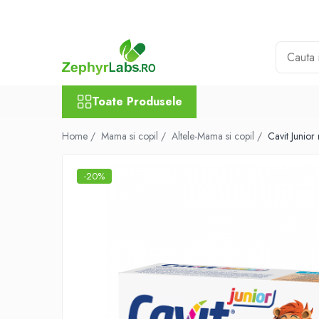
Toate Produsele
Alimentatie sanatoasa
Alimente
Toate Produsele
Dieta
Imunitate
Home /
Mama si copil /
Altele-Mama si copil /
Cavit Junior
Ceaiuri
Altele-Alimentatie sanatoasa
-20%
Mama si copil
Ingrijire și cosmetice
Scutece si servetele
Cosmetice copii
Protectie anti-insecte
Hrana pentru bebelusi
Suplimente alimentare copii