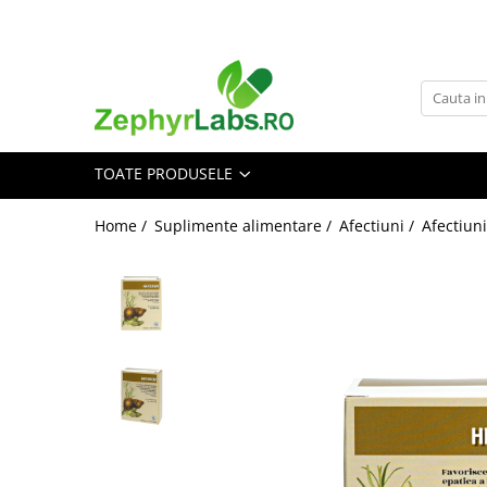
Toate Produsele
Alimentatie sanatoasa
Alimente
TOATE PRODUSELE
Dieta
Imunitate
Home /
Suplimente alimentare /
Afectiuni /
Afectiuni
Ceaiuri
Altele-Alimentatie sanatoasa
Mama si copil
Ingrijire și cosmetice
Scutece si servetele
Cosmetice copii
Protectie anti-insecte
Hrana pentru bebelusi
Suplimente alimentare copii