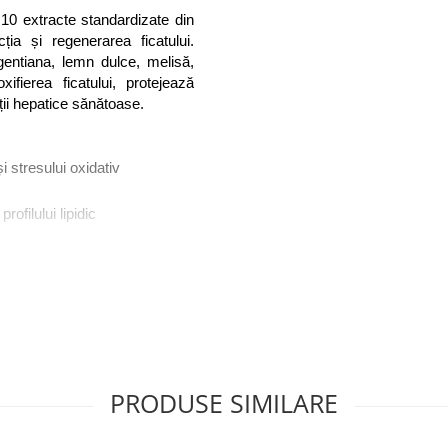
0 extracte standardizate din 
ția și regenerarea ficatului. 
entiana, lemn dulce, melisă, 
fierea ficatului, protejează 
ții hepatice sănătoase.
și stresului oxidativ
rofilului lipidic
 flatulență)
tită, ficat gras non-alcoolic, 
PRODUSE SIMILARE