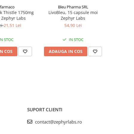
farmaco
Bleu Pharma SRL
DR. RED
lk Thistle 1750mg
LivoBleu, 15 capsule moi
ROMANIA
SilQ Forte
. Zephyr Labs
Zephyr Labs
ei
21,51 Lei
54,90 Lei
IN STOC
IN STOC
N COS
ADAUGA IN COS
ADAUG
SUPORT CLIENTI
contact@zephyrlabs.ro