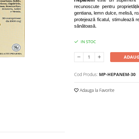
Hepanem
 este un supliment n
recunoscute pentru proprietățil
gentiana, lemn dulce, melisă, r
protejează ficatul, stimulează re
sănătoasă.
IN STOC
ADAUG
Cod Produs:
MP-HEPANEM-30
Adauga la Favorite