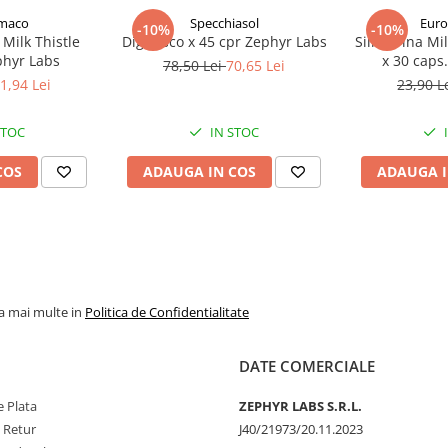
rmaco
Specchiasol
Euro
-10%
-10%
 Milk Thistle
Digerisco x 45 cpr Zephyr Labs
Silimarina Mi
hyr Labs
x 30 caps
78,50 Lei
70,65 Lei
1,94 Lei
23,90 L
STOC
IN STOC
are)
COS
ADAUGA IN COS
ADAUGA I
 zi
; în cazuri acute, la 
 după mese, timp de 5–10 
6 săptămâni.
la mai multe in
Politica de Confidentialitate
DATE COMERCIALE
 Plata
ZEPHYR LABS S.R.L.
e Retur
J40/21973/20.11.2023