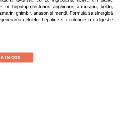
atural avansat, cu 10 ingrediente active din plante 
e lor hepatoprotectoare: anghinare, armurariu, boldo, 
ozmarin, ghimbir, anason și mentă. Formula sa sinergică 
generarea celulelor hepatice și contribuie la o digestie 
A IN COS