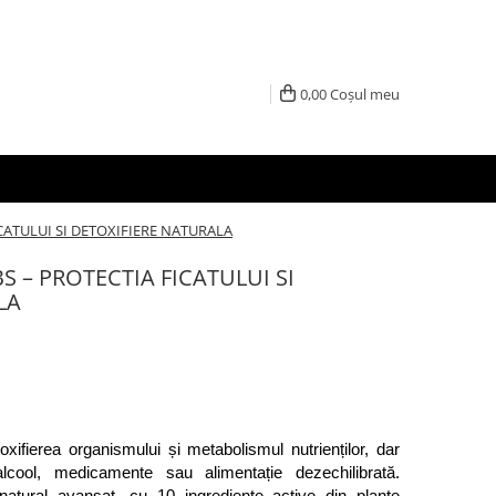
0,00
Coșul meu
CATULUI SI DETOXIFIERE NATURALA
 – PROTECTIA FICATULUI SI
LA
oxifierea organismului și metabolismul nutrienților, dar 
poate fi afectat de toxine, alcool, medicamente sau alimentație dezechilibrată. 