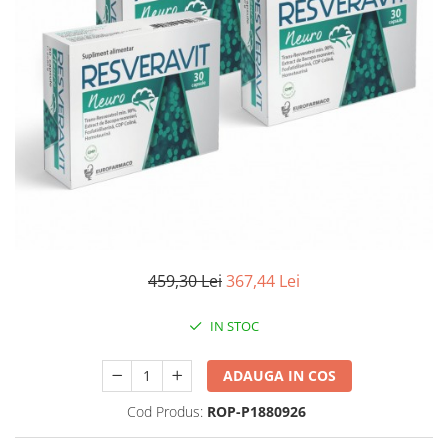
Produse antiparazitare
Sarcina si alaptare
Accesorii
Altele-Mama si copil
Produse pentru ingrijire si
frumusete
Ingrijire ten
Ingrijire maini si picioare
Ingrijire par
459,30 Lei
367,44 Lei
Igiena orala
Scutece adulti
IN STOC
Igiena intima
ADAUGA IN COS
Ingrijire corp
Produse anti-insecte
Cod Produs:
ROP-P1880926
Protectie solara