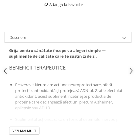
Adauga la Favorite
Altele-Produse pentru ingrijire si
frumusete
Produse tehnico-medicale
Aparatura medicala
Descriere
Plasturi
Altele-Produse tehnico-medicale
Grija pentru sănătate începe cu alegeri simple —
suplimente de calitate care te susțin zi de zi.
Sanatatea cuplului
Tonice sexuale
BENEFICII TERAPEUTICE
Fertilitate
Resveravit Neuro are acțiune neuroprotectoare, oferă
Teste de sarcina si ovulatie
protecție antioxidantă și protejează ADN-ul. Grație efectului
Altele-Sanatatea cuplului
antioxidant, acest supliment încetinește producția de
proteine care declanșează afecțiuni precum Alzheimer,
Suplimente alimentare
epilepsie sau ADHD.
Vitamine si minerale
Suplimentul acționează ca un tonic al sistemului nervos și
Afectiuni
vascular.
Afectiuni dermatologice
VEZI MAI MULT