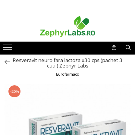
Toate Produsele
Alimentatie sanatoasa
Alimente
Dieta
Imunitate
Resveravit neuro fara lactoza x30 cps (pachet 3
cutii) Zephyr Labs
Ceaiuri
Eurofarmaco
Altele-Alimentatie sanatoasa
Mama si copil
-20%
Ingrijire și cosmetice
Scutece si servetele
Cosmetice copii
Protectie anti-insecte
Hrana pentru bebelusi
Suplimente alimentare copii