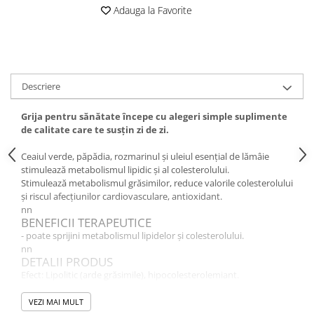
Adauga la Favorite
Altele-Produse pentru ingrijire si
frumusete
Produse tehnico-medicale
Aparatura medicala
Descriere
Plasturi
Altele-Produse tehnico-medicale
Grija pentru sănătate începe cu alegeri simple suplimente
de calitate care te susțin zi de zi.
Sanatatea cuplului
Tonice sexuale
Ceaiul verde, păpădia, rozmarinul şi uleiul esenţial de lămâie
stimulează metabolismul lipidic şi al colesterolului.
Fertilitate
Stimulează metabolismul grăsimilor, reduce valorile colesterolului
și riscul afecțiunilor cardiovasculare, antioxidant.
Teste de sarcina si ovulatie
nn
Altele-Sanatatea cuplului
BENEFICII TERAPEUTICE
- poate sprijini metabolismul lipidelor și colesterolului.
Suplimente alimentare
nn
Vitamine si minerale
DETALII PRODUS
Efect: Lipolitic (arde grăsimile), hipocolesterolemiant.
Afectiuni
Recomandări: Lipide și colesterol mărit, prevenirea aterosclerozei.
Contraindicații: La dozele recomandate nu se cunosc
Afectiuni dermatologice
VEZI MAI MULT