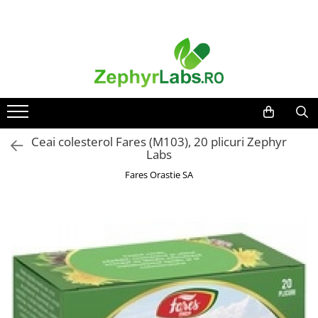
Toate Produsele
Alimentatie sanatoasa
Alimente
Dieta
Imunitate
Ceai colesterol Fares (M103), 20 plicuri Zephyr
Labs
Ceaiuri
Fares Orastie SA
Altele-Alimentatie sanatoasa
Mama si copil
Ingrijire și cosmetice
Scutece si servetele
Cosmetice copii
Protectie anti-insecte
Hrana pentru bebelusi
Suplimente alimentare copii