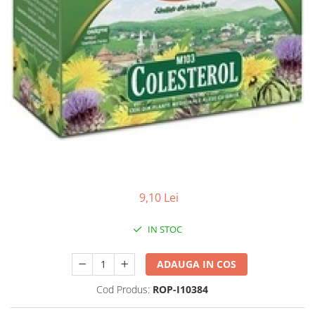
Produse antiparazitare
Sarcina si alaptare
Accesorii
Altele-Mama si copil
Produse pentru ingrijire si
frumusete
Ingrijire ten
Ingrijire maini si picioare
Ingrijire par
9,10 Lei
Igiena orala
Scutece adulti
IN STOC
Igiena intima
ADAUGA IN COS
Ingrijire corp
Produse anti-insecte
Cod Produs:
ROP-I10384
Protectie solara