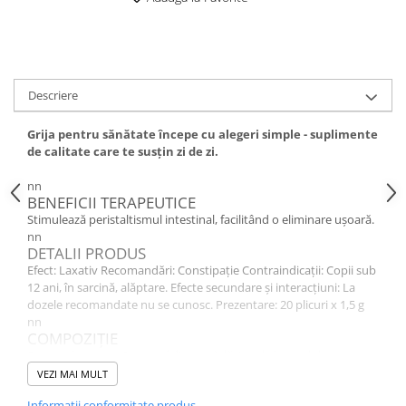
Descriere
Grija pentru sănătate începe cu alegeri simple - suplimente
de calitate care te susțin zi de zi.
nn
BENEFICII TERAPEUTICE
Stimulează peristaltismul intestinal, facilitând o eliminare ușoară.
nn
DETALII PRODUS
Efect: Laxativ Recomandări: Constipație Contraindicații: Copii sub
12 ani, în sarcină, alăptare. Efecte secundare și interacțiuni: La
dozele recomandate nu se cunosc. Prezentare: 20 plicuri x 1,5 g
nn
COMPOZIȚIE
Frunze de senna (Sennae folium), rădăcina de lemn dulce
(Liquiritiae radix), fructe de mar (Mali fructus), fructe de fenicul
VEZI MAI MULT
(Foeniculi fructus), lemongrass (Cymbopoginis citrați herba),
Informatii conformitate produs