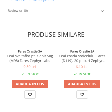
semințe de spanac (Spinăcia oleraceae semen), semințe de
lucerna (Medicaginis semen), ulei esențial de portocale (Auranții
aetheroleum).
Review-uri
(0)
nn
MOD DE ADMINISTRARE
Preparare: Peste un plic se toarnă 200 ml apă clocotită și se lasă
10 minute. Mod de administrare: Se beau 1-2 căni cu ceai pe zi, de
PRODUSE SIMILARE
preferință dimineață și seara. Durata unei cure este de 6-8
săptămâni cu o pauză de o lună.
Fares Orastie SA
Fares Orastie SA
Ceai sveltaflor pt. slabit 50g
Ceai coada soricelului Fares
(M98) Fares Zephyr Labs
(D119), 20 plicuri Zephyr
Labs
9,30 Lei
6,10 Lei
IN STOC
IN STOC
ADAUGA IN COS
ADAUGA IN COS