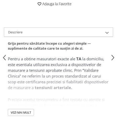
Adauga la Favorite
Descriere
Grija pentru sănătate începe cu alegeri simple —
suplimente de calitate care te susțin zi de zi.
Pentru a obtine masuratori exacte ale
TA
la domiciliu,
este esentiala utilizarea exclusiva a dispozitivelor de
masurare a tensiunii aprobate clinic. Prin ”Validare
Clinica” ne referim la un proces standardizat al carui
scop este certificarea preciziei si fiabilitatii dispozitivelor
de masurare a
tensiunii arteriale.
Precizia acestui tensiometru a fost testata cu atentie si
acest tensiometru a fost conceput pentru a avea o
durata de viata lunga. Intr-adevar, caracteristicile de
VEZI MAI MULT
siguranta si performanta ale tensiometrului pot fi