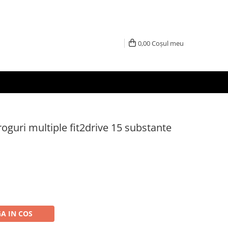
0,00
Coșul meu
roguri multiple fit2drive 15 substante
A IN COS