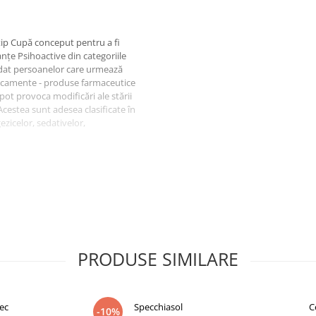
tip Cupă conceput pentru a fi
anțe Psihoactive din categoriile
dat persoanelor care urmează
dicamente - produse farmaceutice
pot provoca modificări ale stării
Acestea sunt adesea clasificate în
ezicelor, sedativelor,
dicamente utilizate pentru
 a conduce autovehiculul, așadar
oguri Multiple . Această cupă este
anțe - droguri și anume cele pe
e în marea majoritatea
PRODUSE SIMILARE
ec
Specchiasol
C
-10%