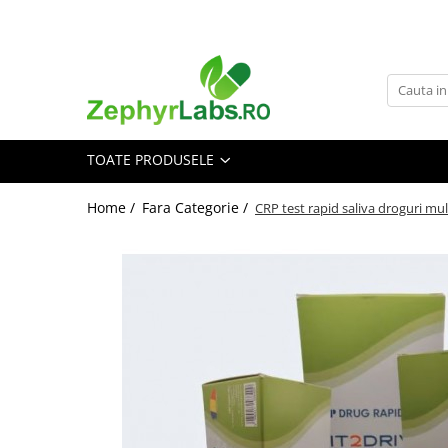
Toate Produsele
Alimentatie sanatoasa
Alimente
TOATE PRODUSELE
Dieta
Imunitate
Home /
Fara Categorie /
CRP test rapid saliva droguri mu
Ceaiuri
Altele-Alimentatie sanatoasa
Mama si copil
Ingrijire și cosmetice
Scutece si servetele
Cosmetice copii
Protectie anti-insecte
Hrana pentru bebelusi
Suplimente alimentare copii