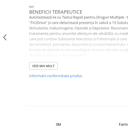
Altele-Produse pentru ingrijire si
nn
BENEFICII TERAPEUTICE
frumusete
Autotestează-te cu Testul Rapid pentru Droguri Multiple - 
Produse tehnico-medicale
"Fit2Drive" și care detectează prezența în salivă a 15 Subst
Stimulante, Halucinogene, Opioide și Depresive. Recoman
Aparatura medicala
tratamente pentru anumite afecțiuni ale sănătății, cu me
Plasturi
care pot conține Substanțe Narcotice și Psihotrope și care 
de conștiință, percepției, dispoziției și comportamentului. 
Altele-Produse tehnico-medicale
funcție de efectele lor farmacologice, inclusiv efectele analg
Sanatatea cuplului
stimulentelor sau halucinogenelor.
nn
Tonice sexuale
DETALII PRODUS
VEZI MAI MULT
Substanțele Narcotice și Psihotrope prezente în multe me
Fertilitate
Informatii conformitate produs
tratamentul diverselor afecțiuni pot afecta capacitatea de
Teste de sarcina si ovulatie
testează-te dacă ești "Fit2Drive" cu Testul Rapid pentru Dr
configurată pentru verificarea prezenței în corp a 15 subst
Altele-Sanatatea cuplului
care Poliția le testează în mod regulat, plus altele prezent
Suplimente alimentare
medicamentelor.
Vitamine si minerale
Afectiuni
Afectiuni dermatologice
3M
Farm