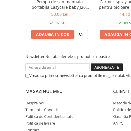
Pompa de san manuala
Farmec spray a
Afectiuni respiratorii
portabila Easycare baby J203
pentru picioare
Afectiuni digestive
Zephyr Labs
Lab
50,00 Lei
14,10 
Afectiuni osteo-articulare
IN STOC
IN 
Afectiuni oftalmologice
Afectiuni cardio-vasculare
ADAUGA IN COS
ADAUGA IN 
Afectiuni urogenitale
Sanatatea mintii
Diabet
Newsletter
Nu rata ofertele si promotiile noastre
Suplimente pentru imunitate
Dieta
Vreau sa primesc newsletter cu promotiile magazinului. Af
Antioxidanti
Altele-Suplimente alimentare
MAGAZINUL MEU
CLIENTI
Promo Ianuarie-Septembrie
Despre noi
Metode de
Termeni si Conditii
Politica d
Politica de Confidentialitate
Garantia 
Politica de livrare
ANPC
Contact