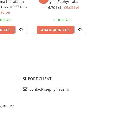
ma hidratanta
Cognis Zephyr Labs
Ginkgo pl
 si corp 177 ml
116,70 Lei
105,03 Lei
yr Labs
,90 Lei
72,2
IN STOC
IN STOC
N COS
ADAUGA IN COS
ADAUG
SUPORT CLIENTI
contact@zephyrlabs.ro
s, Bloc P7,