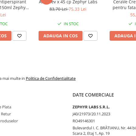
ntiperspirant
Ansiolev x 45 cp Zephyr Labs
CeraVe Cre
 150ml Zephyr
pentru fata
83,70 Lei
75,33 Lei
s
Zeph
Lei
55
STOC
IN STOC
COS
ADAUGA IN COS
ADAUGA I
la mai multe in
Politica de Confidentialitate
DATE COMERCIALE
 Plata
ZEPHYR LABS S.R.L.
e Retur
J40/21973/20.11.2023
Produselor
RO49146301
Bulevardul I. C. BRĂTIANU, Nr. 44 bi
Scara 2, Etaj 1, Ap. 19