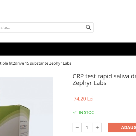
ltiple fit2drive 15 substante Zephyr Labs
CRP test rapid saliva d
Zephyr Labs
74,20 Lei
IN STOC
ADAUG