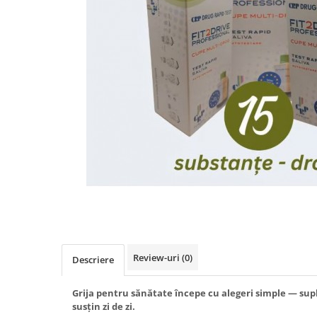
Produse antiparazitare
Sarcina si alaptare
Accesorii
Altele-Mama si copil
Produse pentru ingrijire si
frumusete
Ingrijire ten
Ingrijire maini si picioare
Ingrijire par
Igiena orala
Scutece adulti
Igiena intima
Review-uri
(0)
Descriere
Ingrijire corp
Produse anti-insecte
Grija pentru sănătate începe cu alegeri simple — sup
susțin zi de zi.
Protectie solara