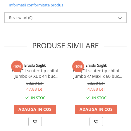
indiferent cat de activi sunt ei. Urechiusele de fixare elastice ajuta
Informatii conformitate produs
la fixarea mai usoara a scutecului, iar marginile interioare previn
scurgerile nedorite.
Review-uri
(0)
.
Fibre absorbante naturale.
Suprafata interioara nu contine Parabeni, Lotiuni, Parfum sau
PRODUSE SIMILARE
Coloranti.
Calitate buna la un pret avantajos
Eruslu Saglik
Eruslu Saglik
MOD DE ADMINISTRARE
-10%
-10%
BabyFit scutec tip chilot
BabyFit scutec tip chilot
Jumbo 6/ XL x 44 buc
Jumbo 4/ Maxi x 60 buc
pentru copii de 7-14kg
Zephyr Labs
Zephyr Labs
53,20 Lei
53,20 Lei
47,88 Lei
47,88 Lei
IN STOC
IN STOC
ADAUGA IN COS
ADAUGA IN COS