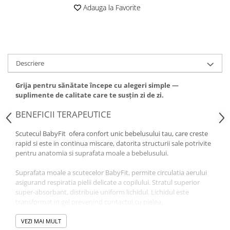
Adauga la Favorite
Descriere
Grija pentru sănătate începe cu alegeri simple —
suplimente de calitate care te susțin zi de zi.
BENEFICII TERAPEUTICE
Scutecul BabyFit ofera confort unic bebelusului tau, care creste
rapid si este in continua miscare, datorita structurii sale potrivite
pentru anatomia si suprafata moale a bebelusului.
Suprafata moale a scutecelor BabyFit, permite circulatia aerului
asigurand respiratia pielii delicate a copilului. Stratul superior
super-absorbant, distribuie uniform lichidul. Lichidul este
transformat in gel prevenind contactul cu pielea.
Forma anatomica a scutecelor BabyFit este perfecta pentru copii,
VEZI MAI MULT