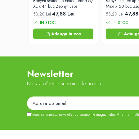
BabyFit scutec tip chilot Jumbo 6/
BabyFit scutec tip
Afectiuni digestive
XL x 44 buc Zephyr Labs
Maxi x 60 buc Zep
Afectiuni osteo-articulare
47,88 Lei
47,88
53,20 Lei
53,20 Lei
Afectiuni oftalmologice
IN STOC
IN STOC
Afectiuni cardio-vasculare
Adauga in cos
Adauga
Afectiuni urogenitale
Sanatatea mintii
Diabet
Suplimente pentru imunitate
Newsletter
Dieta
Antioxidanti
Nu rata ofertele si promotiile noastre
Altele-Suplimente alimentare
Promo Ianuarie-Septembrie
Vreau sa primesc newsletter cu promotiile magazinului. Afla mai mult