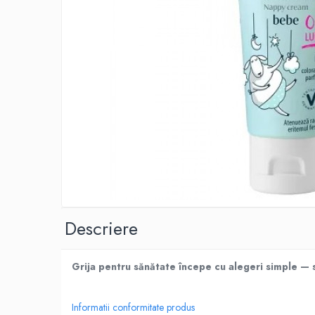
Produse antiparazitare
Sarcina si alaptare
Accesorii
Altele-Mama si copil
Produse pentru ingrijire si frumusete
Ingrijire ten
Ingrijire maini si picioare
Ingrijire par
Igiena orala
Scutece adulti
Descriere
Igiena intima
Ingrijire corp
Grija pentru sănătate începe cu alegeri simple — su
Produse anti-insecte
Protectie solara
Informatii conformitate produs