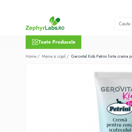
Toate Produsele
Alimentatie sanatoasa
Alimente
Toate Produsele
Dieta
Imunitate
Home /
Mama si copil /
Gerovital Kids Petrini forte crema
Ceaiuri
Altele-Alimentatie sanatoasa
Mama si copil
Ingrijire și cosmetice
Scutece si servetele
Cosmetice copii
Protectie anti-insecte
Hrana pentru bebelusi
Suplimente alimentare copii