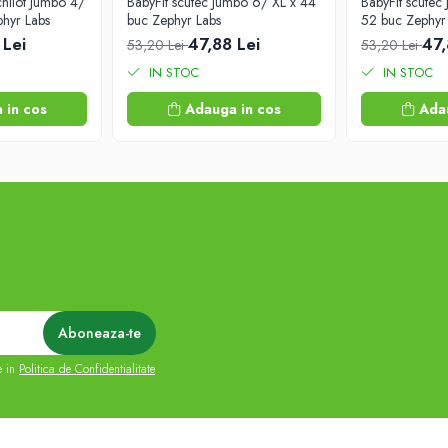
 chilot Jumbo 4/
BabyFit scutec Jumbo 6/ XL x 44
BabyFit scutec
hyr Labs
buc Zephyr Labs
52 buc Zephyr
 Lei
47,88 Lei
47,
53,20 Lei
53,20 Lei
IN STOC
IN STOC
 in cos
Adauga in cos
Ada
e in
Politica de Confidentialitate